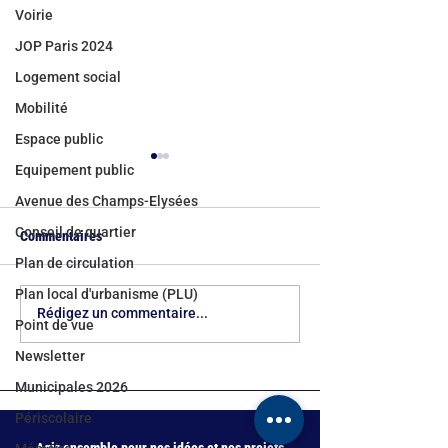
Voirie
JOP Paris 2024
Logement social
Mobilité
Espace public
Equipement public
Avenue des Champs-Elysées
Conseil de quartier
Commentaires
Plan de circulation
Plan local d'urbanisme (PLU)
Canicules à Paris : le devoir
Rythmes scolaires 
Rédigez un commentaire...
Point de vue
d'anticipation reste en panne
le verdict des fami
sèche
aux esquives de l’
Newsletter
Ville
Municipales 2026
Périscolaire
Agir ensemble pour nos idées et nos projets