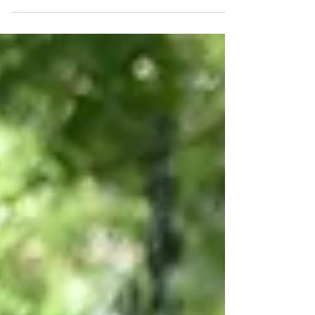
un lieu de promenade, de partage et de chaleur
humaine. L'annonce faite ce 4 août 2026 par Le
Parisien est une bonne nouvelle pour notre capitale - et
une information "rafraîchissante" en cette période de
fortes chaleurs : près de dix ans après sa suppression,
le marché de Noël devrait faire son retour sur l'avenue
des Champs-Élysées. Pour tous ceux qui chérissent le
8e arr