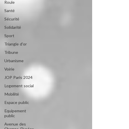
Roule
Santé
Sécurité
Solidarité
Sport
Triangle d'or
Tribune
Urbanisme
Voirie
JOP Paris 2024
Logement social
Mobilité
Espace public
Equipement
public
Avenue des