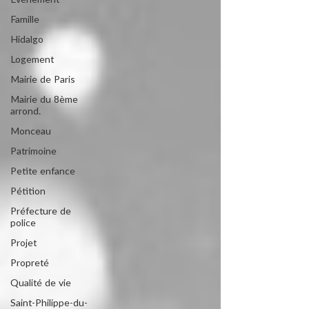
Evénement
Famille
Hidalgo
Logement
Mairie de Paris
Mairie du 8ème
arrond.
Monceau
Patrimoine
Petite enfance
Pétition
Préfecture de
police
Projet
Propreté
Qualité de vie
Saint-Philippe-du-