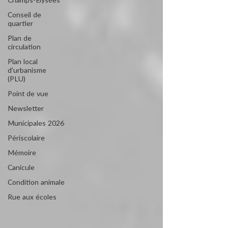
Champs-Elysées
Conseil de
quartier
Plan de
circulation
Plan local
d'urbanisme
(PLU)
Point de vue
Newsletter
Municipales 2026
Périscolaire
Mémoire
Canicule
Condition animale
Rue aux écoles