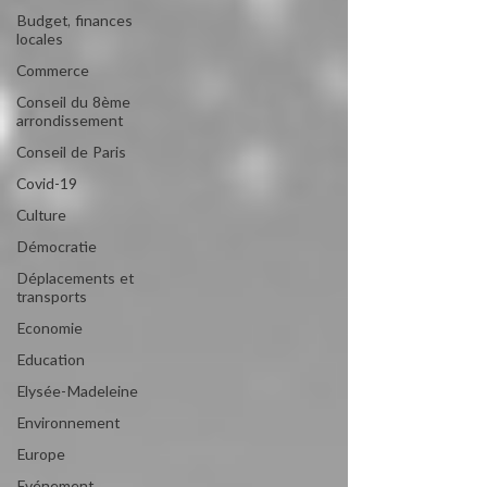
Budget, finances
locales
Commerce
Conseil du 8ème
arrondissement
Conseil de Paris
Covid-19
Culture
Démocratie
Déplacements et
transports
Economie
Education
Elysée-Madeleine
Environnement
Europe