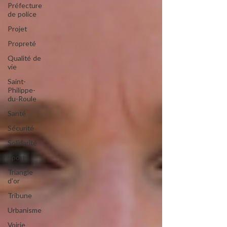
Préfecture
de police
Projet
Propreté
Qualité de
vie
Saint-
Philippe-
du-Roule
Santé
Sécurité
Solidarité
Sport
Triangle
d'or
Tribune
Urbanisme
Voirie