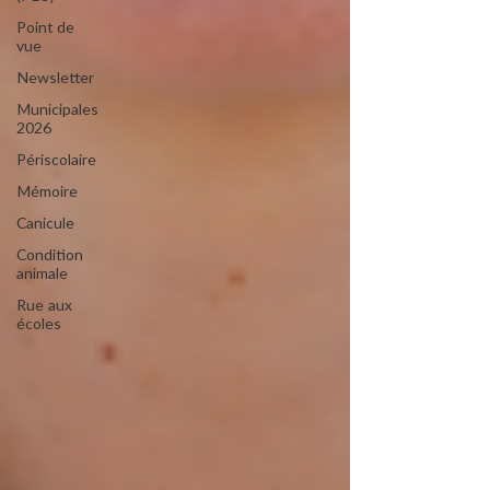
Point de
vue
Newsletter
Municipales
2026
Périscolaire
Mémoire
Canicule
Condition
animale
Rue aux
écoles