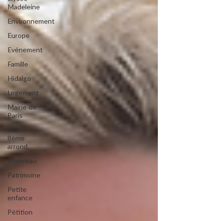
Madeleine
Environnement
Europe
Evénement
Famille
Hidalgo
Logement
Mairie de
Paris
Mairie du
8ème
arrond.
Monceau
Patrimoine
Petite
enfance
Pétition