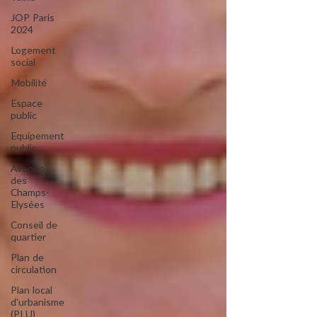
JOP Paris
2024
Logement
social
Mobilité
Espace
public
Equipement
public
Avenue
des
Champs-
Elysées
Conseil de
quartier
Plan de
circulation
Plan local
d'urbanisme
(PLU)