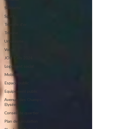
Solidarité
Sport
Triangle d'or
Tribune
Urbanisme
Voirie
JOP Paris 2024
Logement social
Mobilité
Espace public
Equipement public
Avenue des Champs-
Elysées
Conseil de quartier
Plan de circulation