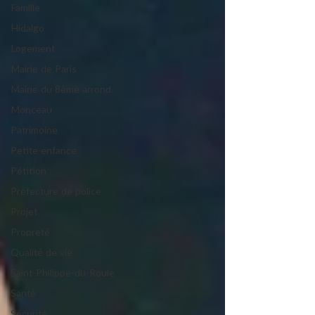
Famille
Hidalgo
Logement
Mairie de Paris
Mairie du 8ème arrond.
Monceau
Patrimoine
Petite enfance
Pétition
Préfecture de police
Projet
Propreté
Qualité de vie
Saint-Philippe-du-Roule
Santé
Sécurité