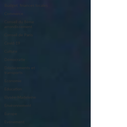
Budget, finances locales
Commerce
Conseil du 8ème
arrondissement
Conseil de Paris
Covid-19
Culture
Démocratie
Déplacements et
transports
Economie
Education
Elysée-Madeleine
Environnement
Europe
Evénement