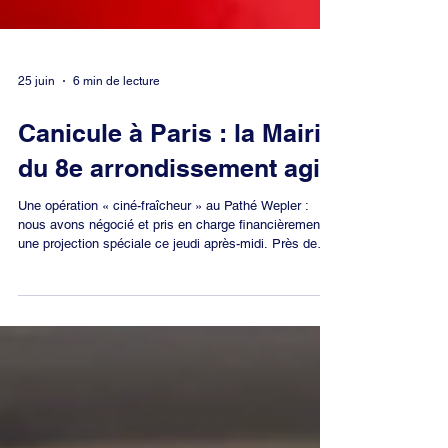
25 juin
6 min de lecture
Canicule à Paris : la Mairie
du 8e arrondissement agit
Une opération « ciné-fraîcheur » au Pathé Wepler :
nous avons négocié et pris en charge financièrement
une projection spéciale ce jeudi après-midi. Près de
250 élèves de l'arrondissement ont ainsi pu être mis à
l'abri de la chaleur étouffante dans des salles
parfaitement climatisées. Nous avons passé la mi-
temps de cette semaine de crise inédite due à la
canicule. Le constat sur le terrain est sans appel. D’un
côté, une administration centrale hors-jeu, incapable
d'anticiper,