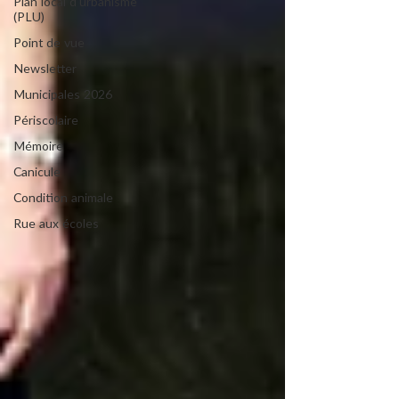
Plan local d'urbanisme
(PLU)
Point de vue
Newsletter
Municipales 2026
Périscolaire
Mémoire
Canicule
Condition animale
Rue aux écoles