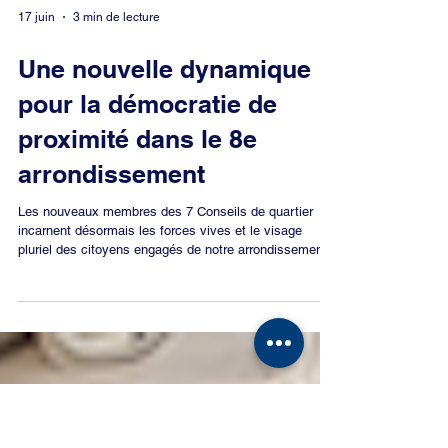
17 juin
3 min de lecture
Une nouvelle dynamique
pour la démocratie de
proximité dans le 8e
arrondissement
Les nouveaux membres des 7 Conseils de quartier
incarnent désormais les forces vives et le visage
pluriel des citoyens engagés de notre arrondissement.
Ce mercredi 17 juin 2026 marque une étape dans la vie
démocratique de notre arrondissement. Avec le
Conseiller d'arrondissement délégué chargé notamment
de la démocratie locale, Ronan GUEVEL, nous avons
procédé à la réunion plénière d'installation des sept