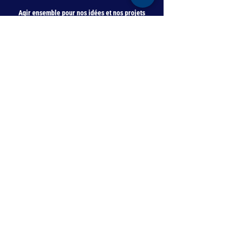
Agir ensemble pour nos idées et nos projets
communs
Soutenez Les Amis de Catherine Lécuyer !
Liste de diffusion
E-mail
> S'abonner
mairie08.paris.fr
catherinelecuyer75008@gmail.com
88 rue de Miromesnil - 75008