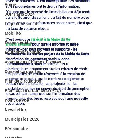
levée de boucliers. 
C’est inacceptable
. Les habitants 
Voirie
et les propriétaires ont le droit à l’information. 
D'autant que le marché de l'immobilier est déjà tendu 
JOP Paris 2024
dans le 8e arrondissement, du fait du nombre élevé 
des bureaux et des résidences secondaires, ainsi que 
Logement social
du taux de vacance élevé...
Mobilité
C’est pourquoi 
j'ai écrit à la Maire du 8e 
Espace public
arrondissement
 pour qu'elle informe et fasse 
informer - par tous moyens et supports - les 
Equipement public
habitants du 8e sur les projets de la Mairie de Paris 
de création de logements sociaux dans 
Avenue des Champs-Elysées
l’arrondissement
 dans le cadre du PLU 
bioclimatique, notamment sur les critères de choix 
Conseil de quartier
des parcelles de terrain réservées à la création de 
logements sociaux, sur le nombre de logements 
Plan de circulation
sociaux dont la création est projetée, sur les 
modalités de mise en oeuvre du droit de préemption 
Plan local d'urbanisme (PLU)
le cas échéant, ainsi que sur l’information des 
propriétaires des biens réservés pour une nouvelle 
Point de vue
destination.
Newsletter
Municipales 2026
Périscolaire