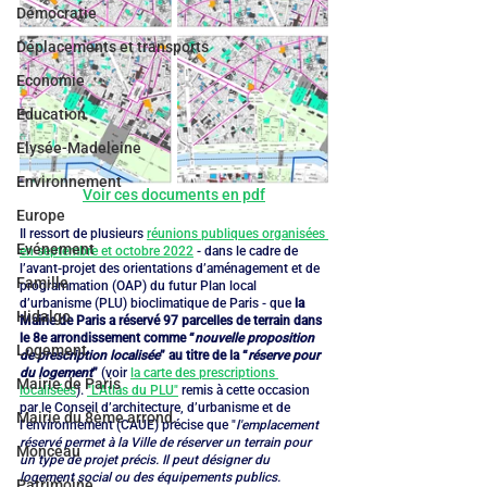
Démocratie
Déplacements et transports
Economie
Education
Elysée-Madeleine
Environnement
Voir ces documents en pdf
Europe
Il ressort de plusieurs 
réunions publiques organisées 
Evénement
en septembre et octobre 2022
 - dans le cadre de 
l’avant-projet des orientations d’aménagement et de 
Famille
programmation (OAP) du futur Plan local 
d’urbanisme (PLU) bioclimatique de Paris - que 
la 
Hidalgo
Mairie de Paris a réservé 97 parcelles de terrain dans 
le 8e arrondissement comme “
nouvelle proposition 
Logement
de prescription localisée
” au titre de la “
réserve pour 
du logement
” 
(voir 
la carte des prescriptions 
Mairie de Paris
localisées
). 
"L'Atlas du PLU"
 remis à cette occasion 
par le Conseil d’architecture, d’urbanisme et de 
Mairie du 8ème arrond.
l’environnement (CAUE) précise que "
l'emplacement 
réservé permet à la Ville de réserver un terrain pour 
Monceau
un type de projet précis. Il peut désigner du 
logement social ou des équipements publics. 
Patrimoine