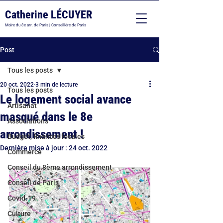
Catherine LÉCUYER
Maire du 8e arr. de Paris | Conseillère de Paris
Post
Tous les posts
20 oct. 2022
3 min de lecture
Tous les posts
Le logement social avance
Artisanat
masqué dans le 8e
Associations
arrondissement !
Budget, finances locales
Dernière mise à jour :
24 oct. 2022
Commerce
Conseil du 8ème arrondissement
Conseil de Paris
Covid-19
Culture