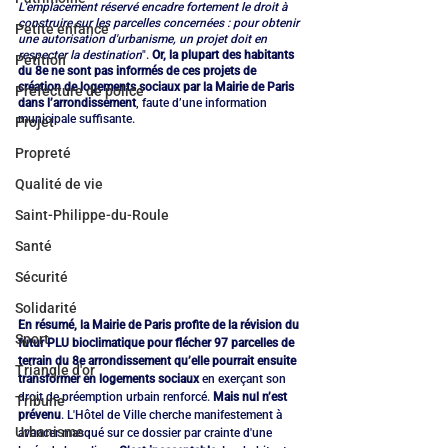
L'emplacement réservé encadre fortement le droit à 
construire sur les parcelles concernées : pour obtenir 
Petite enfance
une autorisation d'urbanisme, un projet doit en 
respecter la destination
". 
Or, la plupart des habitants 
Pétition
du 8e ne sont pas informés de ces projets de 
création de logements sociaux par la Mairie de Paris 
Préfecture de police
dans l’arrondissement
, faute d’une information 
municipale suffisante.
Projet
Propreté
Qualité de vie
Saint-Philippe-du-Roule
Santé
Sécurité
Solidarité
En résumé, la Mairie de Paris profite de la révision du 
Sport
futur PLU bioclimatique pour flécher 97 parcelles de 
terrain du 8e arrondissement qu’elle pourrait ensuite 
Triangle d'or
transformer en logements sociaux
 en exerçant son 
droit de préemption urbain renforcé. 
Mais nul n’est 
Tribune
prévenu
. L'Hôtel de Ville cherche manifestement à 
Urbanisme
avancer masqué sur ce dossier par crainte d'une 