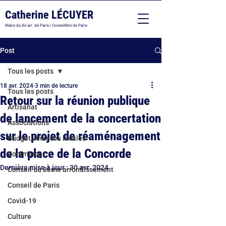
Catherine LÉCUYER
Maire du 8e arr. de Paris | Conseillère de Paris
Post
Tous les posts
18 avr. 2024
3 min de lecture
Tous les posts
Retour sur la réunion publique
Artisanat
de lancement de la concertation
Associations
sur le projet de réaménagement
Budget, finances locales
de la place de la Concorde
Commerce
Dernière mise à jour :
30 avr. 2024
Conseil du 8ème arrondissement
Conseil de Paris
Covid-19
Culture