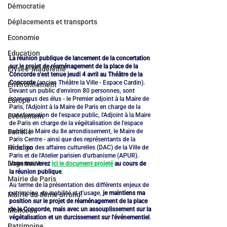
Démocratie
Déplacements et transports
Economie
Education
La réunion publique de lancement de la concertation 
sur le projet de réaménagement de la place de la 
Elysée-Madeleine
Concorde s'est tenue jeudi 4 avril au Théâtre de la 
Concorde
 (ancien Théâtre la Ville - Espace Cardin). 
Environnement
Devant un public d'environ 80 personnes, sont 
intervenus des élus - le Premier adjoint à la Maire de 
Europe
Paris, l'Adjoint à la Maire de Paris en charge de la 
transformation de l'espace public, l'Adjoint à la Maire 
Evénement
de Paris en charge de la végétalisation de l'espace 
public, la Maire du 8e arrondissement, le Maire de 
Famille
Paris Centre - ainsi que des représentants de la 
Hidalgo
Direction des affaires culturelles (DAC) de la Ville de 
Paris et de l'Atelier parisien d'urbanisme (APUR). 
Logement
Vous trouverez 
ici le document projeté
 au cours de 
la réunion publique
.
Mairie de Paris
Au terme de la présentation des différents enjeux de 
patrimoine, de mobilité et d'usage, 
je maintiens ma 
Mairie du 8ème arrond.
position sur le projet de réaménagement de la place 
de la Concorde, mais avec un assouplissement sur la 
Monceau
végétalisation et un durcissement sur l'événementiel
.
Patrimoine