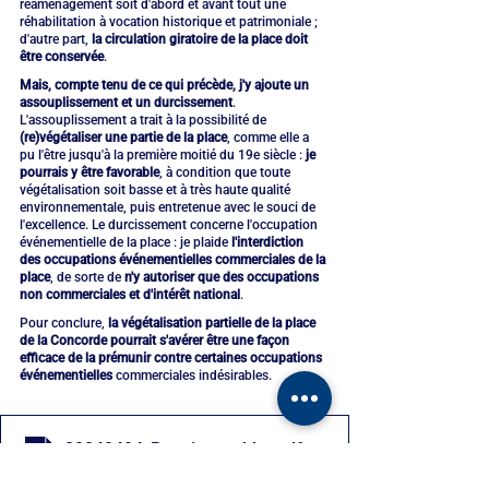
réaménagement soit d'abord et avant tout une 
réhabilitation à vocation historique et patrimoniale ; 
d'autre part, 
la circulation giratoire de la place doit 
être conservée
.
Mais, compte tenu de ce qui précède, j'y ajoute un 
assouplissement et un durcissement
. 
L'assouplissement a trait à la possibilité de 
(re)végétaliser une partie de la place
, comme elle a 
pu l'être jusqu'à la première moitié du 19e siècle : 
je 
pourrais y être favorable
, à condition que toute 
végétalisation soit basse et à très haute qualité 
environnementale, puis entretenue avec le souci de 
l'excellence. Le durcissement concerne l'occupation 
événementielle de la place : je plaide
 l'interdiction 
des occupations événementielles commerciales de la 
place
, de sorte de 
n'y autoriser que des occupations 
non commerciales et d'intérêt national
. 
Pour conclure, 
la végétalisation partielle de la place 
de la Concorde pourrait s'avérer être une façon 
efficace de la prémunir contre certaines occupations 
événementielles
 commerciales indésirables.
20240404_Reunion_publique_lancement_Concertation
.pdf
Télécharger PDF • 43.86MB