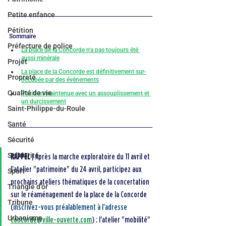
Petite enfance
Pétition
Sommaire
Préfecture de police
La place de la Concorde n'a pas toujours été 
aussi minérale
Projet
La place de la Concorde est définitivement sur-
Propreté
occupée par des événements
Qualité de vie
Position maintenue avec un assouplissement et 
un durcissement
Saint-Philippe-du-Roule
Santé
Sécurité
Solidarité
RAPPEL
 | Après la marche exploratoire du 11 avril et 
l'atelier "patrimoine" du 24 avril, participez aux 
Sport
prochains ateliers thématiques de la concertation 
Triangle d'or
sur le réaménagement de la place de la Concorde 
Tribune
(
inscrivez-vous préalablement à l'adresse 
Urbanisme
concorde@ville-ouverte.com
) : l'atelier "mobilité" 