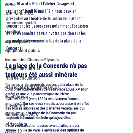
mardi 30 avril à 19 h et l'atelier "usages et 
Voirie
résilience" jeudi 16 mai à 19 h, tous deux en 
JOP Paris 2024
présentiel au Théâtre de la Concorde. L'atelier 
Logement social
concernant les usages sera notamment l'occasion 
Mobilité
de faire connaître et valoir votre position sur les 
occupations événementielles de la place de la 
Espace public
Concorde.
Equipement public
Avenue des Champs-Elysées
La place de la Concorde n'a pas 
Conseil de quartier
toujours été aussi minérale
Plan de circulation
Parmi les aménagements passés de la place de la 
Plan local d'urbanisme (PLU)
Concorde figurent une vue de la place Louis XV (non 
datée) et une vue panoramique de Pierre 
Point de vue
COURVOISIER (vers 1830) relativement "contre-
intuitives". Sur ces deux visuels apparaissent en effet 
Newsletter
des fossés arborés et des parterres végétalisés qui 
indiquent que 
la place de la Concorde n'a pas 
Municipales 2026
toujours été aussi minérale qu'aujourd'hui
. 
Périscolaire
Cette végétalisation passée avait d'ailleurs déjà 
amené la Ville de Paris à envisager 
des options de 