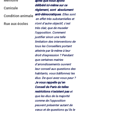
Mémoire
après que nous ayons 
délibéré ici-même sur ce  
Canicule
règlement, sont  absolument 
anti-démocratiques
. Elles sont 
Condition animale
 en effet très substantielles et 
n’ont d’autre objectif, c’est 
Rue aux écoles
très clair, que de museler 
l’opposition. Comment 
justifier sinon une telle 
limitation des interventions de 
tous les Conseillers portant 
atteinte par là-même à leur 
droit d'expression ? Pendant 
que certaines mairies 
d’arrondissements ouvrent 
leur conseil aux questions des 
habitants, vous bâillonnez les 
élus. De quoi avez-vous peur ?
Je vous rappelle qu’en 
Conseil de Paris de telles 
restrictions n’existent pas
 et 
que les élus de la majorité 
comme de l’opposition 
peuvent présenter autant de 
vœux et de questions qu’ils le 