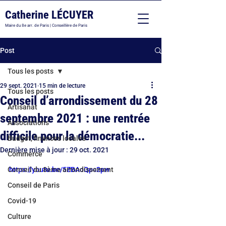
Catherine LÉCUYER
Maire du 8e arr. de Paris | Conseillère de Paris
Post
Tous les posts
29 sept. 2021
15 min de lecture
Tous les posts
Conseil d’arrondissement du 28
Artisanat
septembre 2021 : une rentrée
Associations
difficile pour la démocratie...
Budget, finances locales
Dernière mise à jour :
29 oct. 2021
Commerce
Conseil du 8ème arrondissement
https://youtu.be/5ZBAoQpc2pw
Conseil de Paris
Covid-19
Culture