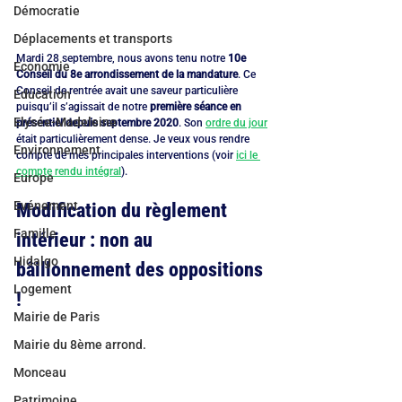
Démocratie
Déplacements et transports
Mardi 28 septembre, nous avons tenu notre 
10e 
Economie
Conseil du 8e arrondissement de la mandature
. Ce 
Conseil de rentrée avait une saveur particulière 
Education
puisqu’il s’agissait de notre 
première séance en 
Elysée-Madeleine
présentiel depuis septembre 2020
. Son 
ordre du jour
était particulièrement dense. Je veux vous rendre 
Environnement
compte de mes principales interventions (voir 
ici le 
compte rendu intégral
).
Europe
Evénement
Modification du règlement 
Famille
intérieur : non au 
Hidalgo
bâillonnement des oppositions 
Logement
!
Mairie de Paris
Mairie du 8ème arrond.
Monceau
Patrimoine