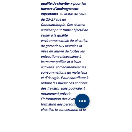
qualité de chantier » pour les 
travaux d’aménagement 
importants
, à l’instar de ceux 
du 25-27 rue de 
Constantinople. Ces chartes 
auraient pour triple objectif de 
veiller à la qualité 
environnementale du chantier, 
de garantir aux riverains la 
mise en œuvre de toutes les 
précautions nécessaires à 
leurs tranquillité et à leurs 
activités, et d’économiser les 
consommations de matériaux 
et d’énergie. Pour contribuer à 
réduire les nuisances sonores 
des travaux, elles pourraient 
notamment prévoir 
l’information des riverains, la 
formation des personnels du 
chantier, la concertation et la 
prise en compte des plaintes, 
ainsi que des horaires mieux-
disants pour les travaux 
bruyants, par exemple de 8h à 