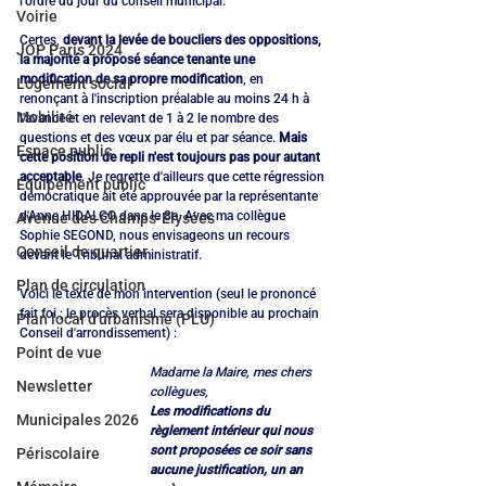
l'ordre du jour du conseil municipal.
Voirie
Certes, 
devant la levée de boucliers des oppositions, 
JOP Paris 2024
la majorité a proposé séance tenante une 
modification de sa propre modification
, en 
Logement social
renonçant à l'inscription préalable au moins 24 h à 
Mobilité
l'avance et en relevant de 1 à 2 le nombre des 
questions et des vœux par élu et par séance. 
Mais 
Espace public
cette position de repli n'est toujours pas pour autant 
acceptable
. Je regrette d'ailleurs que cette régression 
Equipement public
démocratique ait été approuvée par la représentante 
d'Anne HIDALGO dans le 8e. Avec ma collègue 
Avenue des Champs-Elysées
Sophie SEGOND, nous envisageons un recours 
Conseil de quartier
devant le Tribunal administratif.
Plan de circulation
Voici le texte de mon intervention (seul le prononcé 
fait foi ; le procès verbal sera disponible au prochain 
Plan local d'urbanisme (PLU)
Conseil d'arrondissement) : 
Point de vue
Madame la Maire, mes chers 
Newsletter
collègues,
Les modifications du 
Municipales 2026
règlement intérieur qui nous 
sont proposées ce soir sans 
Périscolaire
aucune justification, un an 