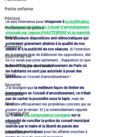
Petite enfance
Pétition
Je suis intervenue pour 
m’opposer à 
la modification 
du règlement intérieur du Conseil d’arrondissement 
Préfecture de police
proposée par Jeanne d'HAUTESERRE et sa majorité
, 
Projet
avec plusieurs dispositions anti-démocratiques qui 
porteraient gravement atteinte à la qualité de nos 
Propreté
débats et à la publicité de nos séances
. Si l’intention 
de la majorité était de bâillonner les oppositions, elle 
Qualité de vie
ne s’y serait pas prise autrement… Rappelons ici que 
Saint-Philippe-du-Roule
le 8e est l'un des rares arrondissement de Paris où 
les habitants ne sont pas autorisés à poser des 
Santé
questions 
en Conseil d'arrondissement !
Sécurité
J’ai souligné que 
la meilleure façon de limiter les 
interventions en Conseil d’arrondissement, ce n’était 
Solidarité
pas de cacher la poussière sous le tapis
, mais de 
Sport
résoudre efficacement les problèmes concrets qui se 
posent sur le terrain. Et j’ai solennellement rappelé 
Triangle d'or
qu’
il existe 
une jurisprudence constante
 sur la 
nécessité de concilier la police du conseil municipal 
Tribune
exercée par le maire et la liberté de parole des 
conseillers municipaux
 pour les affaires inscrites à 
Urbanisme