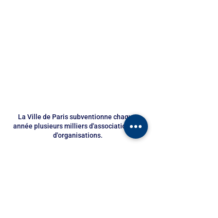
La Ville de Paris subventionne chaque 
année plusieurs milliers d'associations et 
d'organisations.
Il faut enfin réduire les dépenses de grands travaux 
d'urbanisme
. Si la Maire de Paris a abandonné 
l'ambition de faire adopter un Programme 
d'Investissement de la Mandature (PIM) pour les 
années 2020-2026, elle n'a pas renoncé à nombre de 
grands travaux d'urbanisme dont le coût élevé pour 
les contribuables est parfois inversement 