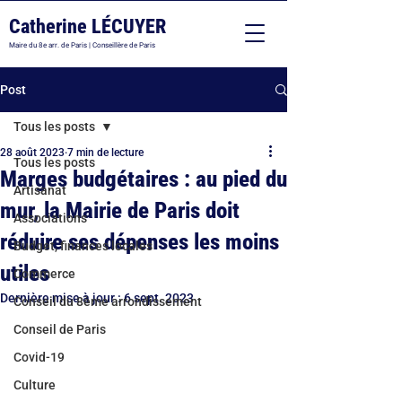
Catherine LÉCUYER
Maire du 8e arr. de Paris | Conseillère de Paris
Post
Tous les posts
28 août 2023
7 min de lecture
Tous les posts
Marges budgétaires : au pied du
Artisanat
mur, la Mairie de Paris doit
Associations
réduire ses dépenses les moins
Budget, finances locales
utiles
Commerce
Dernière mise à jour :
6 sept. 2023
Conseil du 8ème arrondissement
Conseil de Paris
Covid-19
Culture