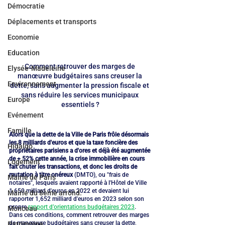
Démocratie
Déplacements et transports
Economie
Education
Comment retrouver des marges de 
Elysée-Madeleine
manœuvre budgétaires sans creuser la 
Environnement
dette, sans augmenter la pression fiscale et 
sans réduire les services municipaux 
Europe
essentiels ?
Evénement
Famille
Alors que la dette de la Ville de Paris frôle désormais 
les 8 milliards d'euros et que la taxe foncière des 
Hidalgo
propriétaires parisiens a d'ores et déjà été augmentée 
de + 52% cette année, la crise immobilière en cours 
Logement
fait chuter les transactions, et donc les droits de 
mutation à titre onéreux 
(DMTO), ou "frais de 
Mairie de Paris
notaires", lesquels avaient rapporté à l'Hôtel de Ville 
1,650 milliard d'euros en 2022 et devaient lui 
Mairie du 8ème arrond.
rapporter 1,652 milliard d'euros en 2023 selon son 
propre 
rapport d’orientations budgétaires 2023
. 
Monceau
Dans ces conditions, comment retrouver des marges 
de manœuvre budgétaires sans creuser la dette, 
Patrimoine