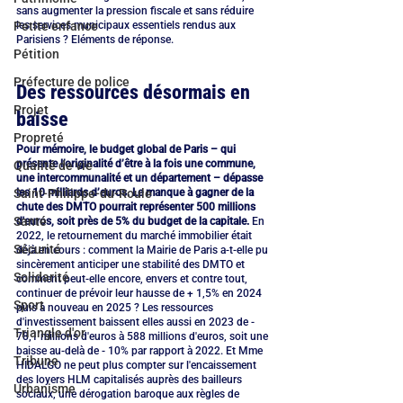
sans augmenter la pression fiscale et sans réduire 
les services municipaux essentiels rendus aux 
Petite enfance
Parisiens ? Eléments de réponse.
Pétition
Préfecture de police
Des ressources désormais en 
Projet
baisse
Propreté
Pour mémoire, le budget global de Paris – qui 
présente l’originalité d’être à la fois une commune, 
Qualité de vie
une intercommunalité et un département – dépasse 
les 10 milliards d’euros. Le manque à gagner de la 
Saint-Philippe-du-Roule
chute des DMTO pourrait représenter 500 millions 
Santé
d'euros, soit près de 5% du budget de la capitale.
 En 
2022, le retournement du marché immobilier était 
Sécurité
déjà en cours : comment la Mairie de Paris a-t-elle pu 
sincèrement anticiper une stabilité des DMTO et 
Solidarité
comment peut-elle encore, envers et contre tout, 
continuer de prévoir leur hausse de + 1,5% en 2024 
Sport
puis à nouveau en 2025 ? Les ressources 
d'investissement baissent elles aussi en 2023 de - 
Triangle d'or
78,1 millions d'euros à 588 millions d'euros, soit une 
baisse au-delà de - 10% par rapport à 2022. Et Mme 
Tribune
HIDALGO ne peut plus compter sur l'encaissement 
des loyers HLM capitalisés auprès des bailleurs 
Urbanisme
sociaux, une dérogation baroque aux règles de 