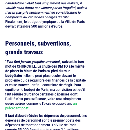
candidature n’était tout simplement pas réaliste, il 
voulait sans doute convaincre par sa frugalité, mais il 
n’avait pas pris suffisamment en considération la 
complexité du cahier des charges du CIO
". 
Finalement, le budget olympique de la Ville de Paris 
devrait atteindre 500 millions d'euros.
Personnels, subventions, 
grands travaux
"
Il ne faut jamais gaspiller une crise
", suivant le bon 
mot de CHURCHILL. La chute des DMTO a le mérite 
de placer la Maire de Paris au pied du mur 
budgétaire
 : elle ne peut plus reculer devant le 
problème du déséquilibre des finances de la capitale 
et va se trouver - enfin - contrainte de réagir. Pour 
équilibrer le budget de Paris, ma conviction est qu'il 
faut réduire d'urgence certaines dépenses dont 
l'utilité n'est pas suffisante, voire tout simplement 
guère avérée, comme je l'avais évoqué dans 
un 
précédent post
.
Il faut d'abord réduire les dépenses de personnel. 
Les 
dépenses de personnel sont le premier poste des 
dépenses de fonctionnement. La Ville de Paris 
compte 55 000 fonctionnaires pour 2,1 millions 