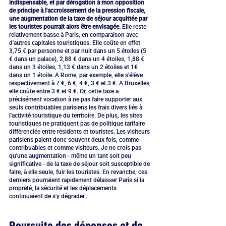
indispensable, et par dérogation à mon opposition 
de principe à l'accroissement de la pression fiscale, 
une augmentation de la taxe de séjour acquittée par 
les touristes pourrait alors être envisagée.
 Elle reste 
relativement basse à Paris, en comparaison avec 
d'autres capitales touristiques. Elle coûte en effet 
3,75 € par personne et par nuit dans un 5 étoiles (5 
€ dans un palace), 2,88 € dans un 4 étoiles, 1,88 € 
dans un 3 étoiles, 1,13 € dans un 2 étoiles et 1€ 
dans un 1 étoile. A Rome, par exemple, elle s'élève 
respectivement à 7 €, 6 €, 4 €, 3 € et 3 €. A Bruxelles, 
elle coûte entre 3 € et 9 €. Or, cette taxe a 
précisément vocation à ne pas faire supporter aux 
seuls contribuables parisiens les frais divers liés à 
l'activité touristique du territoire. De plus, les sites 
touristiques ne pratiquent pas de politique tarifaire 
différenciée entre résidents et touristes. Les visiteurs 
parisiens paient donc souvent deux fois, comme 
contribuables et comme visiteurs. Je ne crois pas 
qu'une augmentation - même un tant soit peu 
significative - de la taxe de séjour soit susceptible de 
faire, à elle seule, fuir les touristes. En revanche, ces 
derniers pourraient rapidement délaisser Paris si la 
propreté, la sécurité et les déplacements 
continuaient de s'y dégrader...
Poursuite des dépenses et de 