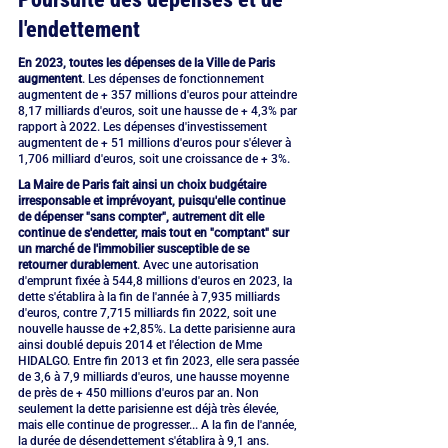
l'endettement
En 2023, toutes les dépenses de la Ville de Paris 
augmentent
. Les dépenses de fonctionnement 
augmentent de + 357 millions d'euros pour atteindre 
8,17 milliards d'euros, soit une hausse de + 4,3% par 
rapport à 2022. Les dépenses d'investissement 
augmentent de + 51 millions d'euros pour s'élever à 
1,706 milliard d'euros, soit une croissance de + 3%.
La Maire de Paris fait ainsi un choix budgétaire 
irresponsable et imprévoyant, puisqu'elle continue 
de dépenser "sans compter", autrement dit elle 
continue de s'endetter, mais tout en "comptant" sur 
un marché de l'immobilier susceptible de se 
retourner durablement
. Avec une autorisation 
d'emprunt fixée à 544,8 millions d'euros en 2023, la 
dette s'établira à la fin de l'année à 7,935 milliards 
d'euros, contre 7,715 milliards fin 2022, soit une 
nouvelle hausse de +2,85%. La dette parisienne aura 
ainsi doublé depuis 2014 et l'élection de Mme 
HIDALGO. Entre fin 2013 et fin 2023, elle sera passée 
de 3,6 à 7,9 milliards d'euros, une hausse moyenne 
de près de + 450 millions d'euros par an. Non 
seulement la dette parisienne est déjà très élevée, 
mais elle continue de progresser... A la fin de l'année, 
la durée de désendettement s'établira à 9,1 ans.