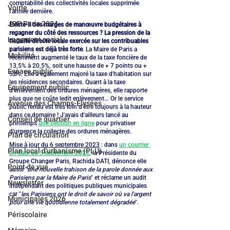
comptabilité des collectivités locales supprimée 
Voirie
l'année dernière.
JOP Paris 2024
Existe-il des marges de manœuvre budgétaires à 
regagner du côté des ressources ? La pression de la 
Logement social
fiscalité directe locale exercée sur les contribuables 
parisiens est déjà très forte
. La Maire de Paris a 
Mobilité
récemment augmenté le taux de la taxe foncière de 
13,5% à 20,5%, soit une hausse de + 7 points ou + 
Espace public
52%. Elle a également majoré la taxe d'habitation sur 
les résidences secondaires. Quant à la taxe 
Equipement public
d'enlèvement des ordures ménagères, elle rapporte 
plus que ne coûte ledit enlèvement... Or le service 
Avenue des Champs-Elysées
public rendu est très loin d'être toujours à la hauteur 
dans ce domaine ! J'avais d'ailleurs lancé au 
Conseil de quartier
printemps 
une pétition en ligne
 pour privatiser 
d'urgence la collecte des ordures ménagères.
Plan de circulation
Mise à jour du 6 septembre 2023
 : dans 
un courrier 
Plan local d'urbanisme (PLU)
en date du 5 septembre 2023
, la Présidente du 
Groupe Changer Paris, Rachida DATI, dénonce elle 
Point de vue
aussi "
une nouvelle trahison de la parole donnée aux 
Parisiens par la Maire de Paris
" et réclame un audit 
Newsletter
indépendant des politiques publiques municipales 
car "
les Parisiens ont le droit de savoir où va l'argent 
Municipales 2026
pour une vie quotidienne totalement dégradée
".
Périscolaire