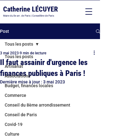
Catherine LÉCUYER
Maire du 8e arr. de Paris | Conseillère de Paris
Post
Tous les posts
3 mai 2023
9 min de lecture
Tous les posts
Il faut assainir d'urgence les
Artisanat
finances publiques à Paris !
Associations
Dernière mise à jour :
3 mai 2023
Budget, finances locales
Commerce
Conseil du 8ème arrondissement
Conseil de Paris
Covid-19
Culture