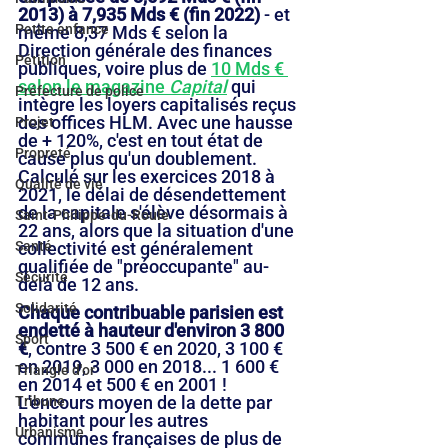
2013) à 7,935 Mds € (fin 2022)
 - et 
Petite enfance
même 8,37 Mds € selon la 
Direction générale des finances 
Pétition
publiques, voire plus de 
10 Mds € 
selon le magazine 
Capital
 qui 
Préfecture de police
intègre les loyers capitalisés reçus 
des offices HLM. Avec une hausse 
Projet
de + 120%, c'est en tout état de 
Propreté
cause plus qu'un doublement. 
Calculé sur les exercices 2018 à 
Qualité de vie
2021, le délai de désendettement 
de la capitale s'élève désormais à 
Saint-Philippe-du-Roule
22 ans, alors que la situation d'une 
collectivité est généralement 
Santé
qualifiée de "préoccupante" au-
Sécurité
delà de 12 ans.
Solidarité
Chaque contribuable parisien est 
endetté à hauteur d'environ 3 800 
Sport
€
, contre 3 500 € en 2020, 3 100 € 
en 2019, 3 000 en 2018... 1 600 € 
Triangle d'or
en 2014 et 500 € en 2001 ! 
L'encours moyen de la dette par 
Tribune
habitant pour les autres 
Urbanisme
communes françaises de plus de 