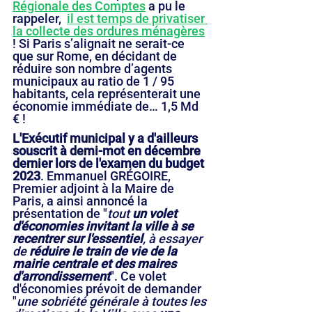
Régionale des Comptes
 a pu le 
rappeler,  
il est temps de privatiser 
la collecte des ordures ménagères
! Si Paris s’alignait ne serait-ce 
que sur Rome, en décidant de 
réduire son nombre d’agents 
municipaux au ratio de 1 / 95 
habitants, cela représenterait une 
économie immédiate de… 1,5 Md 
€ !
L'Exécutif municipal y a d'ailleurs 
souscrit à demi-mot en décembre 
dernier lors de l'examen du budget 
2023
. Emmanuel GRÉGOIRE, 
Premier adjoint à la Maire de 
Paris, a ainsi annoncé la 
présentation de "
tout 
un volet 
d'économies invitant la ville à se 
recentrer sur l'essentiel
, à essayer 
de 
réduire le train de vie de la 
mairie centrale et des maires 
d'arrondissement
". Ce volet 
d'économies prévoit de demander 
"
une sobriété générale à toutes les 