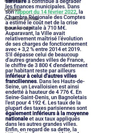
Mémoire
sanitaire
 a contribué à dégrader 
les finances municipales. Dans 
Canicule
son 
rapport du 14 février 2022
, la 
Chambre Régionale des Comptes 
Condition animale
a estimé le coût net de la crise 
pour la capitale à 710 M€. 
Rue aux écoles
Auparavant, la Ville avait 
relativement maîtrisé l’évolution 
de ses charges de fonctionnement 
avec + 3,2 % entre 2014 et 2019. 
S'il dépasse celui de beaucoup 
d'autres grandes villes de France, 
le chiffre de 3 800 € d'endettement 
par habitant reste par ailleurs 
inférieur à celui d'autres villes 
franciliennes
. Dans les Hauts-de-
Seine, un Levalloisien est ainsi 
endetté à hauteur de 4 776 €. En 
Seine-Saint-Denis, un Bagnoletais 
l'est pour 4 192 €. Les taux de la 
plupart des taxes parisiennes sont 
également inférieurs à la moyenne 
nationale
 et aux taux appliqués 
dans les autres grandes villes. 
Enfin, en regard de sa dette, la 