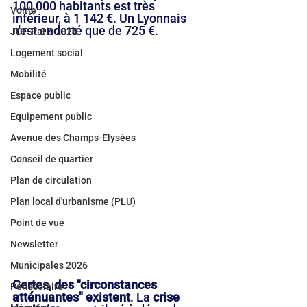
100 000 habitants est très 
Voirie
inférieur, à 1 142 €. Un Lyonnais 
n'est endetté que de 725 €.
JOP Paris 2024
Logement social
Mobilité
Espace public
Equipement public
Avenue des Champs-Elysées
Conseil de quartier
Plan de circulation
Plan local d'urbanisme (PLU)
Point de vue
Newsletter
Municipales 2026
Certes, des "circonstances 
Périscolaire
atténuantes" existent
. La 
crise 