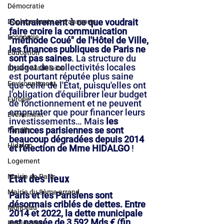
Démocratie
Contrairement à ce que voudrait 
Déplacements et transports
faire croire la communication 
Economie
"méthode Coué" de l'Hôtel de Ville, 
les finances publiques de Paris ne 
Education
sont pas saines
. La structure du 
budget des collectivités locales 
Elysée-Madeleine
est pourtant réputée plus saine 
Environnement
que celle de l'État, puisqu'elles ont 
l'obligation d'équilibrer leur budget 
Europe
de fonctionnement et ne peuvent 
emprunter que pour financer leurs 
Evénement
investissements… Mais 
les 
finances parisiennes se sont 
Famille
beaucoup dégradées depuis 2014 
Hidalgo
et l'élection de Mme HIDALGO
 !
Logement
Etat des lieux
Mairie de Paris
Mairie du 8ème arrond.
Paris et les Parisiens sont 
désormais criblés de dettes. Entre 
Monceau
2014 et 2022, la dette municipale 
est passée de 3,592 Mds € (fin 
Patrimoine