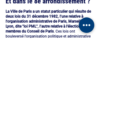
Et dans le 8e arrondissement ?
La Ville de Paris a un statut particulier qui résulte de 
deux lois du 31 décembre 1982, l’une relative à 
l'organisation administrative de Paris, Marseille et 
Lyon, dite "loi PML", l’autre relative à l'élection des 
membres du Conseil de Paris
. Ces lois ont 
bouleversé l'organisation politique et administrative 
de la capitale en créant des arrondissements dotés 
de Conseils élus au suffrage universel direct. Les 
compétences du Conseil municipal ou Conseil de 
Paris, et celles des Conseils d'arrondissement, sont 
fixées par la loi. Le Conseil de Paris règle par ses 
délibérations toutes les affaires de la commune, 
tandis que le Conseil d'arrondissement dispose 
essentiellement d'un pouvoir de consultation.
S'agissant des moyens financiers, sur un budget 
2023 de la Ville de Paris d’une dizaine de milliards 
d’euros, seule une centaine de millions est 
rétrocédée aux arrondissements
. Cet ordre de 
grandeur - un rapport de 1 à... 100 ! - illustre si 
besoin était la concentration des pouvoirs à Paris, 
une démocratie locale finalement bien davantage 
"éloignée" que "de proximité". Pour assumer ses 
compétences, le Conseil d'arrondissement dispose 
d'une "dotation globale d'arrondissement" (DGA) 
votée par le Conseil de Paris. Ses dépenses et ses 
recettes sont détaillées dans un "état spécial 