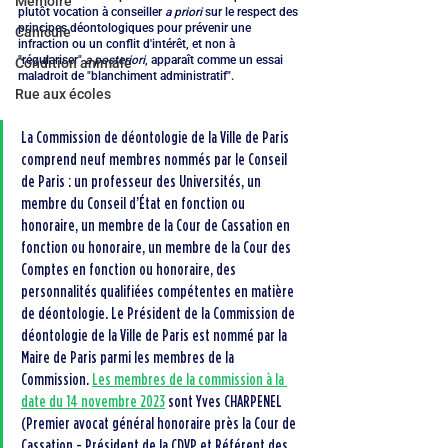
Mémoire
plutôt vocation à conseiller 
a priori
 sur le respect des 
principes déontologiques pour prévenir une 
Canicule
infraction ou un conflit d'intérêt, et non à 
"régulariser" 
a posteriori
, apparaît comme un essai 
Condition animale
maladroit de "blanchiment administratif".
Rue aux écoles
La Commission de déontologie de la Ville de Paris 
comprend neuf membres nommés par le Conseil 
de Paris : un professeur des Universités, un 
membre du Conseil d’État en fonction ou 
honoraire, un membre de la Cour de Cassation en 
fonction ou honoraire, un membre de la Cour des 
Comptes en fonction ou honoraire, des 
personnalités qualifiées compétentes en matière 
de déontologie. Le Président de la Commission de 
déontologie de la Ville de Paris est nommé par la 
Maire de Paris parmi les membres de la 
Commission. 
Les membres de la commission à la 
date du 14 novembre 2023
 sont Yves CHARPENEL 
(Premier avocat général honoraire près la Cour de 
Cassation - Président de la CDVP et Référent des 