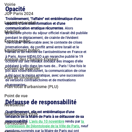
Voirie
Opacité
JOP Paris 2024
Troisièmement, "l'affaire" est emblématique d'une 
Logement social
opacité, d'une désinformation et d'une 
communication erratique récurrentes
. Alors 
Mobilité
qu'aucune photo du séjour officiel n'avait été publiée 
pendant le déplacement, de crainte de l'évident 
Espace public
"contraste" défavorable avec le contexte de crises 
internationales, de conflit armé entre Israël et le 
Equipement public
Hamas et de montée de l'antisémitisme en France et 
à Paris, Anne HIDALGO a en revanche publié le 19 
Avenue des Champs-Elysées
octobre sur ses réseaux sociaux des images d'elle 
pédalant à vélo dans les rues de... Paris ! Une fois le 
Conseil de quartier
pot aux roses découvert, la communication de crise 
a été pour le moins erratique, avec une succession 
Plan de circulation
de versions contradictoires et de motivations 
changeantes.
Plan local d'urbanisme (PLU)
Point de vue
Défausse de responsabilité
Newsletter
Quatrièmement, elle est emblématique d'une 
Municipales 2026
tendance de la Maire de Paris à se défausser de sa 
responsabilité
. 
L'avis du 10 novembre
 rendu par 
la 
Périscolaire
Commission de Déontologie de la Ville de Paris
, neuf 
membres nommés par la Maire de Paris qui ont 