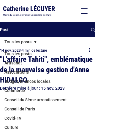
Catherine LÉCUYER
Maire du 8e arr. de Paris | Conseillère de Paris
Post
Tous les posts
14 nov. 2023
4 min de lecture
Tous les posts
"L'affaire Tahiti", emblématique
Artisanat
de la mauvaise gestion d'Anne
Associations
HIDALGO
Budget, finances locales
Dernière mise à jour :
15 nov. 2023
Commerce
Conseil du 8ème arrondissement
Conseil de Paris
Covid-19
Culture