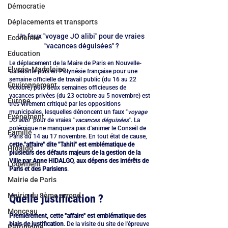
Démocratie
Déplacements et transports
Un faux "voyage JO alibi" pour de vraies 
Economie
"vacances déguisées" ?
Education
Le déplacement de la Maire de Paris en Nouvelle-
Elysée-Madeleine
Calédonie puis en Polynésie française pour une 
semaine officielle de travail public (du 16 au 22 
Environnement
octobre) puis deux semaines officieuses de 
vacances privées (du 23 octobre au 5 novembre) est 
Europe
très vivement critiqué par les oppositions 
municipales, lesquelles dénoncent un faux "
voyage 
Evénement
JO alibi
" pour de vraies "
vacances déguisées
". La 
polémique ne manquera pas d'animer le Conseil de 
Famille
Paris du 14 au 17 novembre. En tout état de cause, 
cette "affaire" dite "Tahiti" est emblématique de 
Hidalgo
plusieurs des défauts majeurs de la gestion de la 
Ville par Anne HIDALGO, aux dépens des intérêts de 
Logement
Paris et des Parisiens
.
Mairie de Paris
Mairie du 8ème arrond.
Quelle justification ?
Monceau
Premièrement, cette "affaire" est emblématique des 
biais de justification
. De la visite du site de l'épreuve 
Patrimoine