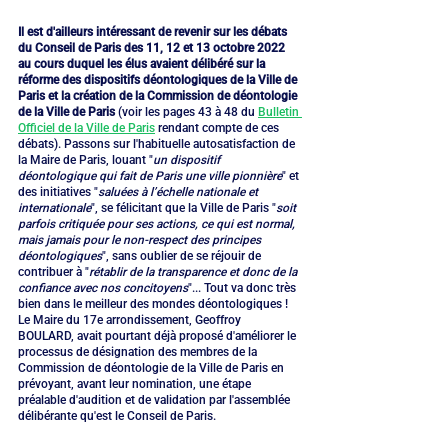
Il est d'ailleurs intéressant de revenir sur les débats 
du Conseil de Paris des 11, 12 et 13 octobre 2022 
au cours duquel les élus avaient délibéré sur la 
réforme des dispositifs déontologiques de la Ville de 
Paris et la création de la Commission de déontologie 
de la Ville de Paris
 (voir les pages 43 à 48 du 
Bulletin 
Officiel de la Ville de Paris
 rendant compte de ces 
débats). Passons sur l'habituelle autosatisfaction de 
la Maire de Paris, louant "
un dispositif 
déontologique qui fait de Paris une ville pionnière
" et 
des initiatives "
saluées à l’échelle nationale et 
internationale
", se félicitant que la Ville de Paris "
soit 
parfois critiquée pour ses actions, ce qui est normal, 
mais jamais pour le non-respect des principes 
déontologiques
", sans oublier de se réjouir de 
contribuer à "
rétablir de la transparence et donc de la 
confiance avec nos concitoyens
"... Tout va donc très 
bien dans le meilleur des mondes déontologiques ! 
Le Maire du 17e arrondissement, Geoffroy 
BOULARD, avait pourtant déjà proposé d'améliorer le 
processus de désignation des membres de la 
Commission de déontologie de la Ville de Paris en 
prévoyant, avant leur nomination, une étape 
préalable d'audition et de validation par l'assemblée 
délibérante qu'est le Conseil de Paris.