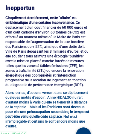
Inopportun
Cinquième et dernièrement, cette "affaire" est 
emblématique d'une certaine inconvenance
. Ce 
déplacement d'un coût financier de 60 000 euros et 
d'un coût carbone d'environ 60 tonnes de CO2 est 
effectué au moment même où la Maire de Paris est 
responsable de l'augmentation de la taxe foncière 
des Parisiens de + 52%, ainsi que d'une dette de la 
Ville de Paris dépassant les 8 milliards d'euros, et où 
elle soutient tous azimuts une écologie "punitive" 
avec la mise en place à marche forcée de mesures 
telles que les zones à faibles émissions (ZFE), les 
zones à trafic limité (ZTL) ou encore la rénovation 
énergétique des copropriétés et l'interdiction 
progressive de la location de logement en fonction 
du diagnostic de performance énergétique (DPE).
Alors, certes, d'aucuns verront dans ce déplacement 
quelques motifs d'espoir : Anne HIDALGO nuirait 
d'autant moins à Paris qu'elle se tiendrait à distance 
de la capitale... Mais 
si les Parisiens sont devenus 
pour elle une préoccupation secondaire, le temps est 
peut-être venu qu'elle cède sa place
. Nul n'est 
irremplaçable et certains le sont encore moins que 
d'autre.