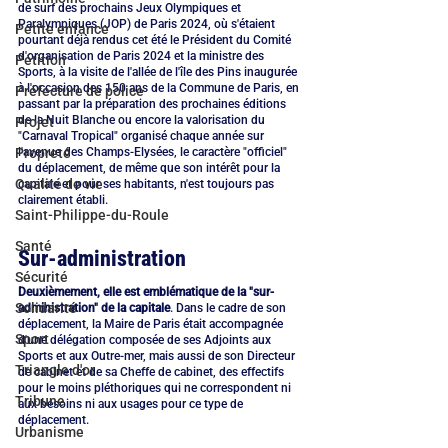
de surf des prochains Jeux Olympiques et 
Paralympiques (JOP) de Paris 2024, où s'étaient 
Petite enfance
pourtant déjà rendus cet été le Président du Comité 
d'organisation de Paris 2024 et la ministre des 
Pétition
Sports, à la visite de l'allée de l'île des Pins inaugurée 
à l'occasion des 150 ans de la Commune de Paris, en 
Préfecture de police
passant par la préparation des prochaines éditions 
de la Nuit Blanche ou encore la valorisation du 
Projet
"Carnaval Tropical" organisé chaque année sur 
l'avenue des Champs-Elysées, le caractère "officiel" 
Propreté
du déplacement, de même que son intérêt pour la 
Qualité de vie
capitale et pour ses habitants, n'est toujours pas 
clairement établi.
Saint-Philippe-du-Roule
Santé
Sur-administration
Sécurité
Deuxièmement, elle est emblématique de la "sur-
Solidarité
administration" de la capitale
. Dans le cadre de son 
déplacement, la Maire de Paris était accompagnée 
Sport
d'une délégation composée de ses Adjoints aux 
Sports et aux Outre-mer, mais aussi de son Directeur 
Triangle d'or
de cabinet et de sa Cheffe de cabinet, des effectifs 
pour le moins pléthoriques qui ne correspondent ni 
Tribune
aux besoins ni aux usages pour ce type de 
déplacement. 
Urbanisme