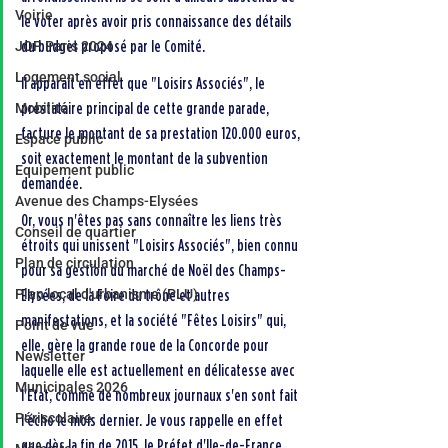
Voirie
le voter après avoir pris connaissance des détails 
JOP Paris 2024
du budget proposé par le Comité.
Logement social
Il apparaît en effet que "Loisirs Associés", le 
Mobilité
prestataire principal de cette grande parade, 
facture le montant de sa prestation 120.000 euros, 
Espace public
soit exactement le montant de la subvention 
Equipement public
demandée.
Avenue des Champs-Elysées
Or, vous n'êtes pas sans connaître les liens très 
Conseil de quartier
étroits qui unissent "Loisirs Associés", bien connu 
Plan de circulation
pour sa gestion du marché de Noël des Champs-
Plan local d'urbanisme (PLU)
Elysées, de la Foire du trône et autres 
manifestations, et la société "Fêtes Loisirs" qui, 
Point de vue
elle, gère la grande roue de la Concorde pour 
Newsletter
laquelle elle est actuellement en délicatesse avec 
Municipales 2026
l'Etat, comme de nombreux journaux s'en sont fait 
Périscolaire
l'écho le mois dernier. Je vous rappelle en effet 
que dès la fin de 2015, le Préfet d'Ile-de-France 