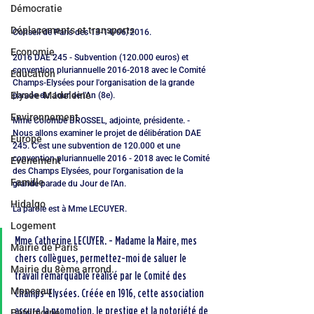
Démocratie
Déplacements et transports
Conseil de Paris des 13-14/06/2016.
Economie
2016 DAE 245 - Subvention (120.000 euros) et 
convention pluriannuelle 2016-2018 avec le Comité 
Education
Champs-Elysées pour l'organisation de la grande 
Elysée-Madeleine
parade du Jour de l'An (8e).
Environnement
Mme Colombe BROSSEL, adjointe, présidente. - 
Nous allons examiner le projet de délibération DAE 
Europe
245. C'est une subvention de 120.000 et une 
convention pluriannuelle 2016 - 2018 avec le Comité 
Evénement
des Champs Elysées, pour l'organisation de la 
Famille
grande parade du Jour de l'An.
Hidalgo
La parole est à Mme LECUYER.
Logement
Mme Catherine LECUYER. - Madame la Maire, mes 
Mairie de Paris
chers collègues, permettez-moi de saluer le 
Mairie du 8ème arrond.
travail remarquable réalisé par le Comité des 
Monceau
Champs-Elysées. Créée en 1916, cette association 
assure la promotion, le prestige et la notoriété de 
Patrimoine