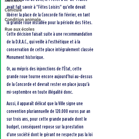
Mémoire
avait fait savoir à "Fêtes Loisirs" qu'elle devait 
Canicule
libérer la place de la Concorde fin février, en tant 
Condition animale
la grande roue installée pour la période des fêtes.
Rue aux écoles
Cette décision faisait suite à une recommandation 
de la D.R.A.C., qui veille à l'esthétique et à la 
conservation de cette place intégralement classée 
Monument historique.
Or, au mépris des injonctions de l'État, cette 
grande roue tourne encore aujourd'hui au-dessus 
de la Concorde et devrait rester en place jusqu'à 
mi-septembre en toute illégalité donc.
Aussi, il apparaît délicat que la Ville signe une 
convention pluriannuelle de 120.000 euros par an 
sur trois ans, pour cette grande parade dont le 
budget, conséquent repose sur la prestation 
d'une société dont le gérant ne respecte pas la loi 