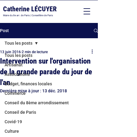
Catherine LÉCUYER
Maire du 8e arr. de Paris | Conseillère de Paris
Post
Tous les posts
13 juin 2016
2 min de lecture
Tous les posts
Intervention sur l'organisation
Artisanat
de la grande parade du jour de
Associations
l'an
Budget, finances locales
Dernière mise à jour :
13 déc. 2018
Commerce
Conseil du 8ème arrondissement
Conseil de Paris
Covid-19
Culture