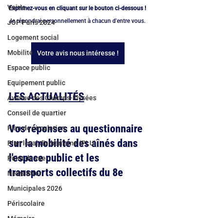
Voirie
Exprimez-vous en cliquant sur le bouton ci-dessous !
Je répondrai personnellement à chacun d'entre vous.
JOP Paris 2024
Logement social
Mobilité
Votre avis nous intéresse !
Espace public
Equipement public
LES ACTUALITÉS
Avenue des Champs-Elysées
Conseil de quartier
Vos réponses au questionnaire 
Plan de circulation
sur la mobilité des aînés dans 
Plan local d'urbanisme (PLU)
l'espace public et les 
Point de vue
transports collectifs du 8e
Newsletter
Municipales 2026
Périscolaire