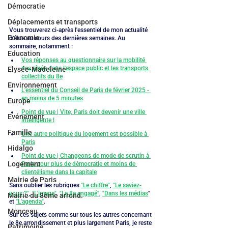
Démocratie
Déplacements et transports
Vous trouverez ci-après l'essentiel de mon actualité 
Economie
d'élue au cours des dernières semaines. Au 
sommaire, notamment : 
Education
Vos réponses au questionnaire sur la mobilité 
des aînés dans l'espace public et les transports 
Elysée-Madeleine
collectifs du 8e
Environnement
L'essentiel du Conseil de Paris de février 2025 - 
en moins de 5 minutes
Europe
Point de vue | Vite, Paris doit devenir une ville 
Evénement
intelligente !
Famille
Une autre politique du logement est possible à 
Paris
Hidalgo
Point de vue | Changeons de mode de scrutin à 
Logement
Paris pour plus de démocratie et moins de 
clientélisme dans la capitale
Mairie de Paris
Sans oublier les rubriques 
"Le chiffre"
, 
"Le saviez-
vous ?"
, 
"L'image"
, 
"Le 8e engagé"
, 
"Dans les médias
" 
Mairie du 8ème arrond.
et 
"L'agenda"
.
Monceau
Sur ces sujets comme sur tous les autres concernant 
le 8e arrondissement et plus largement Paris, je reste 
Patrimoine