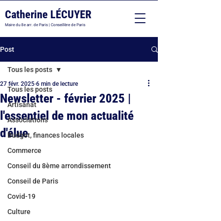
Catherine LÉCUYER
Maire du 8e arr. de Paris | Conseillère de Paris
Post
Tous les posts
27 févr. 2025
6 min de lecture
Tous les posts
Newsletter - février 2025 |
Artisanat
l'essentiel de mon actualité
Associations
d'élue
Budget, finances locales
Commerce
Conseil du 8ème arrondissement
Conseil de Paris
Covid-19
Culture