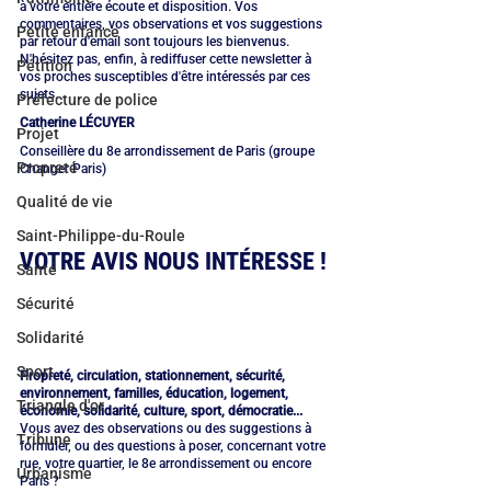
à votre entière écoute et disposition. Vos 
commentaires, vos observations et vos suggestions 
Petite enfance
par retour d'email sont toujours les bienvenus. 
N'hésitez pas, enfin, à rediffuser cette newsletter à 
Pétition
vos proches susceptibles d'être intéressés par ces 
sujets.
Préfecture de police
Catherine LÉCUYER 
Projet
Conseillère du 8e arrondissement de Paris (groupe 
Propreté
Changer Paris)
Qualité de vie
Saint-Philippe-du-Roule
VOTRE AVIS NOUS INTÉRESSE !
Santé
Sécurité
Solidarité
Sport
Propreté, circulation, stationnement, sécurité, 
environnement, familles, éducation, logement, 
Triangle d'or
économie, solidarité, culture, sport, démocratie...
Vous avez des observations ou des suggestions à 
Tribune
formuler, ou des questions à poser, concernant votre 
rue, votre quartier, le 8e arrondissement ou encore 
Urbanisme
Paris ?