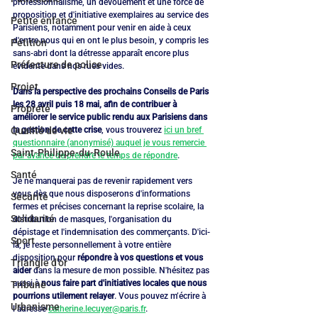
professionnalisme, un dévouement et une force de 
proposition et d'initiative exemplaires au service des 
Petite enfance
Parisiens, notamment pour venir en aide à ceux 
d'entre nous qui en ont le plus besoin, y compris les 
Pétition
sans-abri dont la détresse apparaît encore plus 
Préfecture de police
évidente dans nos rues vides.
Projet
Dans la perspective des prochains Conseils de Paris 
les 28 avril puis 18 mai, afin de contribuer à 
Propreté
améliorer le service public rendu aux Parisiens dans 
Qualité de vie
la gestion de cette crise
, vous trouverez 
ici un bref 
questionnaire (anonymisé) auquel je vous remercie 
Saint-Philippe-du-Roule
par avance de prendre le temps de répondre
.
Santé
Je ne manquerai pas de revenir rapidement vers 
vous dès que nous disposerons d'informations 
Sécurité
fermes et précises concernant la reprise scolaire, la 
Solidarité
distribution de masques, l'organisation du 
dépistage et l'indemnisation des commerçants. D'ici-
Sport
là, je reste personnellement à votre entière 
disposition pour 
répondre à vos questions et vous 
Triangle d'or
aider
 dans la mesure de mon possible. N'hésitez pas 
aussi à 
nous faire part d'initiatives locales que nous 
Tribune
pourrions utilement relayer
. Vous pouvez m’écrire à 
Urbanisme
l’adresse 
catherine.lecuyer@paris.fr
.