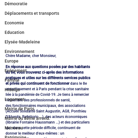
Démocratie
Déplacements et transports
Economie
Education
Elysée-Madeleine
Environnement
Chère Madame, cher Monsieur,
Europe
En réponse aux questions posées par des habitants 
Evénement
du 8e, vous trouverez ci-après des informations 
pratiques et utiles sur les différents services publics 
Famille
et privés qui continuent de fonctionner
 dans le 8e 
arrondissement et à Paris pendant la crise sanitaire 
Hidalgo
liée à la pandémie de Covid-19. Je tiens à remercier 
Logement
l'ensemble des professionnels de santé, 
des fonctionnaires municipaux, des associations 
Mairie de Paris
(Accueil Solidarité Saint Augustin, AG8, Ponthieu 
D'Abords, Refettorio ...), des acteurs économiques 
Mairie du 8ème arrond.
(librairie Fontaine Haussmann ...) et des particuliers 
Monceau
qui, dans cette période difficile, continuent de 
donner le meilleur d'eux-mêmes : un 
Patrimoine