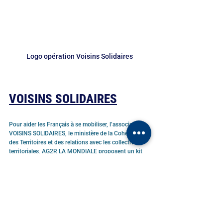
Logo opération Voisins Solidaires
VOISINS SOLIDAIRES
Pour aider les Français à se mobiliser, l’association 
VOISINS SOLIDAIRES, le ministère de la Cohésion 
des Territoires et des relations avec les collectivités 
territoriales, AG2R LA MONDIALE proposent un kit 
gratuit "Coronavirus : et si on s’organisait entre 
voisins ?" dont l'objectif est d’aider les habitants à 
organiser l’entraide (affiche, tract, annuaire des 
voisins, panneau des voisins). Un mini guide de 
conseils face au coronavirus, élaboré par des 
professionnels de santé, complète le dispositif.