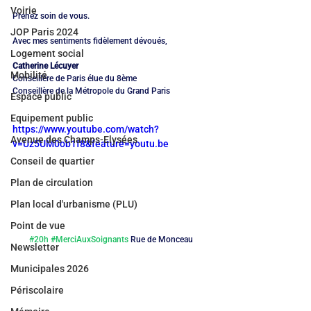
Voirie
Prenez soin de vous.
JOP Paris 2024
Avec mes sentiments fidèlement dévoués,
Logement social
Catherine Lécuyer
Mobilité
Conseillère de Paris élue du 8ème
Conseillère de la Métropole du Grand Paris
Espace public
Equipement public
https://www.youtube.com/watch?
Avenue des Champs-Elysées
v=Uz5UM0ob1f8&feature=youtu.be
Conseil de quartier
Plan de circulation
Plan local d'urbanisme (PLU)
Point de vue
#20h
#MerciAuxSoignants
 Rue de Monceau
Newsletter
Municipales 2026
Périscolaire