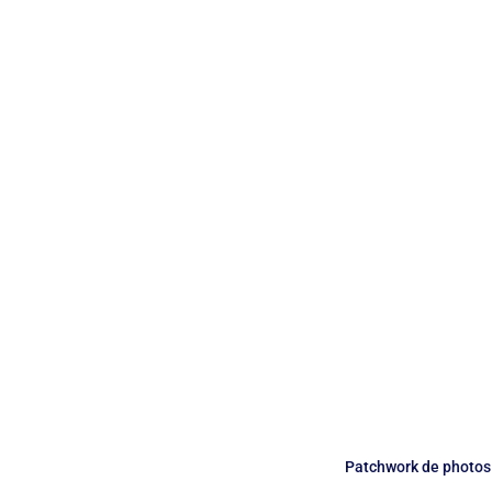
Monceau
Patrimoine
Petite 
Saint-Philippe-du-Roule
Patchwork de photos d