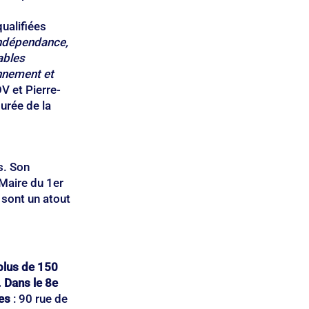
 
qualifiées 
indépendance, 
ables 
nnement et 
V et Pierre-
rée de la 
s. Son 
Maire du 1er 
 sont un atout 
plus de 150 
. Dans le 8e 
es
 : 90 rue de 