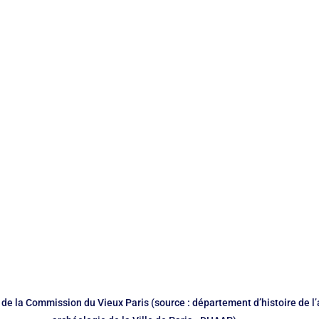
enfance
Pétition
Préfecture de police
Projet
Propreté
e la Commission du Vieux Paris (source : département d’histoire de l’a