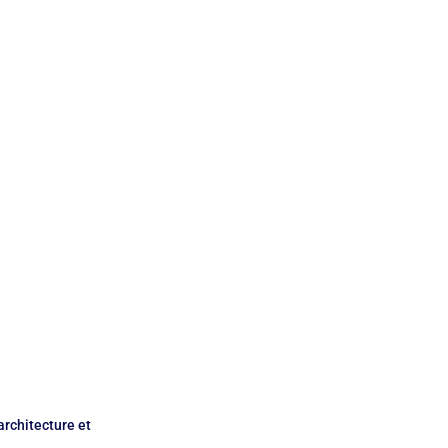
Qualité de vie
rchitecture et 