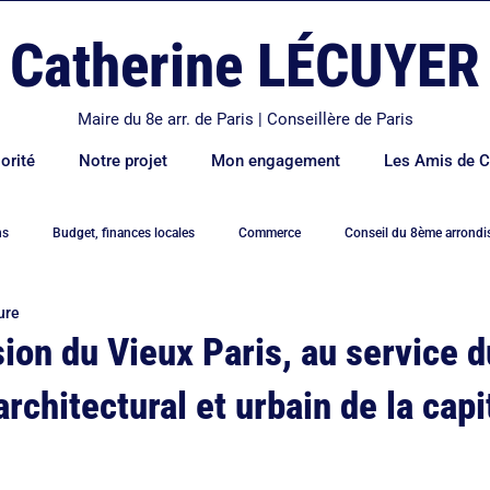
Catherine LÉCUYER
Maire du 8e arr. de Paris | Conseillère de Paris
orité
Notre projet
Mon engagement
Les Amis de C
ns
Budget, finances locales
Commerce
Conseil du 8ème arrond
ure
e
Déplacements et transports
Economie
Education
Elysé
on du Vieux Paris, au service d
rchitectural et urbain de la capi
ement
Famille
Hidalgo
Logement
Mairie de Paris