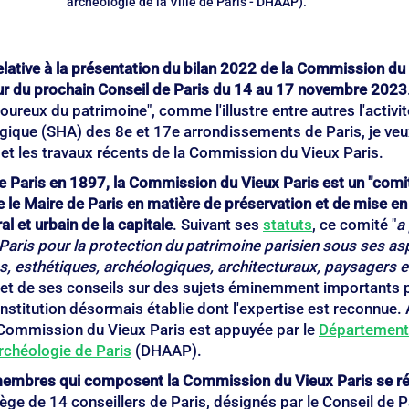
archéologie de la Ville de Paris - DHAAP).
elative à la présentation du bilan 2022 de la Commission du 
 jour du prochain Conseil de Paris du 14 au 17 novembre 2023
reux du patrimoine", comme l'illustre entre autres l'activit
ogique (SHA) des 8e et 17e arrondissements de Paris, je veux
 et les travaux récents de la Commission du Vieux Paris.
e Paris en 1897, la Commission du Vieux Paris est un "comit
e le Maire de Paris en matière de préservation et de mise en
al et urbain de la capitale
. Suivant ses 
statuts
, ce comité "
a
 Paris pour la protection du patrimoine parisien sous ses as
es, esthétiques, archéologiques, architecturaux, paysagers e
 et de ses conseils sur des sujets éminemment importants po
institution désormais établie dont l'expertise est reconnue. 
 Commission du Vieux Paris est appuyée par le 
Département 
Archéologie de Paris
 (DHAAP).
membres qui composent la Commission du Vieux Paris se ré
lège de 14 conseillers de Paris, désignés par le Conseil de P