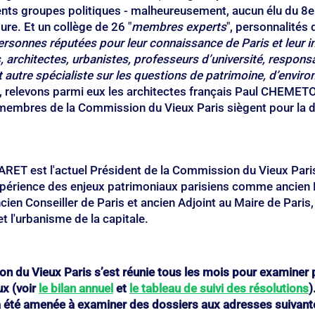
rents groupes politiques - malheureusement, aucun élu du 8e
ure. Et un collège de 26 "
membres experts
", personnalités 
rsonnes réputées pour leur connaissance de Paris et leur 
 architectes, urbanistes, professeurs d’université, respons
 autre spécialiste sur les questions de patrimoine, d’enviro
i, relevons parmi eux les architectes français Paul CHEMETO
embres de la Commission du Vieux Paris siègent pour la du
RET est l'actuel Président de la Commission du Vieux Pari
xpérience des enjeux patrimoniaux parisiens comme ancien 
ien Conseiller de Paris et ancien Adjoint au Maire de Paris,
et l'urbanisme de la capitale.
n du Vieux Paris s’est réunie tous les mois pour examiner 
x (voir 
le bilan annuel
 et 
le tableau de suivi des résolutions
)
a été amenée à examiner des dossiers aux adresses suivant