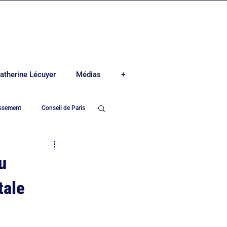
atherine Lécuyer
Médias
+
issement
Conseil de Paris
e-Madeleine
u
tale
Mairie du 8ème arrond.