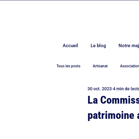
Accueil
Le blog
Notre maj
Tous les posts
Artisanat
Associatio
30 oct. 2023
4 min de lect
Covid-19
Culture
Démocrati
La Commissi
patrimoine a
Environnement
Europe
Evén