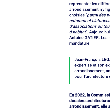
représenter les diffé
arrondissement n'y fig
choisies "
parmi des pe
notamment historiens,
d’associations ou tout
d’habitat
". Aujourd'hu
Antoine GATIER. Les m
mandature.
Jean-François LEGA
expertise et son e
arrondissement, anc
pour l'architecture 
En 2022, la Commissio
dossiers architecturau
arrondissement, elle 