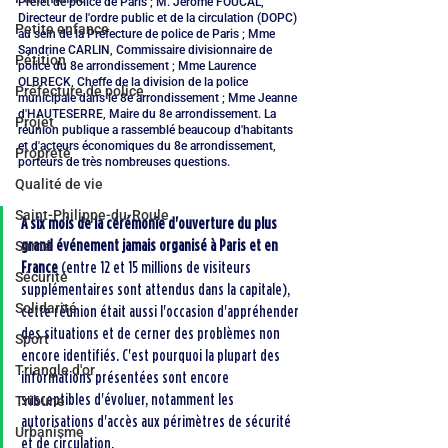
Préfet de police de Paris ; M. Jérôme FOUCAL, 
Directeur de l'ordre public et de la circulation (DOPC) 
Petite enfance
au sein de la Préfecture de police de Paris ; Mme 
Sandrine CARLIN, Commissaire divisionnaire de 
Pétition
police du 8e arrondissement ; Mme Laurence 
OLBRECK, Cheffe de la division de la police 
Préfecture de police
municipale dans le 8e arrondissement ; Mme Jeanne 
d'HAUTESERRE, Maire du 8e arrondissement. La 
Projet
réunion publique a rassemblé beaucoup d'habitants 
et d'acteurs économiques du 8e arrondissement, 
Propreté
porteurs de très nombreuses questions.
Qualité de vie
Saint-Philippe-du-Roule
A six mois de la cérémonie d'ouverture du plus 
grand événement jamais organisé à Paris et en 
Santé
France
 (entre 12 et 15 millions de visiteurs 
Sécurité
supplémentaires sont attendus dans la capitale), 
Solidarité
cette réunion était aussi l'occasion d'appréhender 
des situations et de cerner des problèmes non 
Sport
encore identifiés. C'est pourquoi la plupart des 
Triangle d'or
informations présentées sont encore 
susceptibles d'évoluer, notamment les 
Tribune
autorisations d'accès aux périmètres de sécurité 
Urbanisme
et de circulation. 