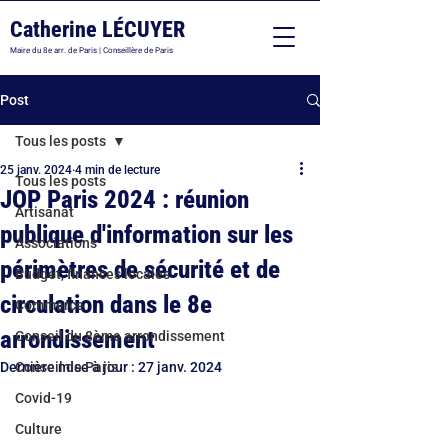
Catherine LÉCUYER
Maire du 8e arr. de Paris | Conseillère de Paris
Post
Tous les posts
25 janv. 2024
4 min de lecture
Tous les posts
JOP Paris 2024 : réunion
Artisanat
publique d'information sur les
Associations
périmètres de sécurité et de
Budget, finances locales
circulation dans le 8e
Commerce
arrondissement
Conseil du 8ème arrondissement
Dernière mise à jour :
Conseil de Paris
27 janv. 2024
Covid-19
Culture