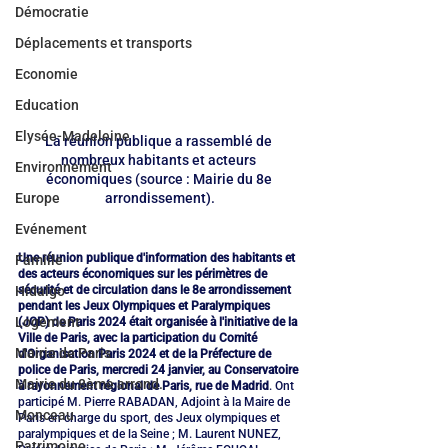
Démocratie
Déplacements et transports
Economie
Education
Elysée-Madeleine
La réunion publique a rassemblé de 
nombreux habitants et acteurs 
Environnement
économiques (source : Mairie du 8e 
arrondissement).
Europe
Evénement
Une réunion publique d'information des habitants et 
Famille
des acteurs économiques sur les périmètres de 
sécurité et de circulation dans le 8e arrondissement 
Hidalgo
pendant les Jeux Olympiques et Paralympiques 
Logement
(JOP) de Paris 2024 était organisée à l'initiative de la 
Ville de Paris, avec la participation du Comité 
Mairie de Paris
d'Organisation Paris 2024 et de la Préfecture de 
police de Paris, mercredi 24 janvier, au Conservatoire 
Mairie du 8ème arrond.
à rayonnement régional de Paris, rue de Madrid
. Ont 
participé M. Pierre RABADAN, Adjoint à la Maire de 
Monceau
Paris en charge du sport, des Jeux olympiques et 
paralympiques et de la Seine ; M. Laurent NUNEZ, 
Patrimoine