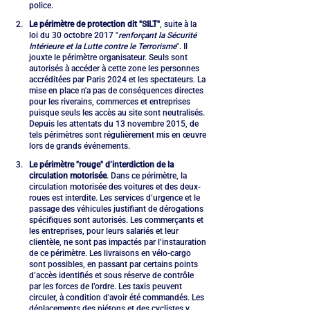
police.
Le périmètre de protection dit "SILT"
, suite à la 
loi du 30 octobre 2017 "
renforçant la Sécurité 
Intérieure et la Lutte contre le Terrorisme
". Il 
jouxte le périmètre organisateur. Seuls sont 
autorisés à accéder à cette zone les personnes 
accréditées par Paris 2024 et les spectateurs. La 
mise en place n'a pas de conséquences directes 
pour les riverains, commerces et entreprises 
puisque seuls les accès au site sont neutralisés. 
Depuis les attentats du 13 novembre 2015, de 
tels périmètres sont régulièrement mis en œuvre 
lors de grands événements.
Le périmètre "rouge" d’interdiction de la 
circulation motorisée
. Dans ce périmètre, la 
circulation motorisée des voitures et des deux-
roues est interdite. Les services d’urgence et le 
passage des véhicules justifiant de dérogations 
spécifiques sont autorisés. Les commerçants et 
les entreprises, pour leurs salariés et leur 
clientèle, ne sont pas impactés par l’instauration 
de ce périmètre. Les livraisons en vélo-cargo 
sont possibles, en passant par certains points 
d’accès identifiés et sous réserve de contrôle 
par les forces de l’ordre. Les taxis peuvent 
circuler, à condition d'avoir été commandés. Les 
déplacements des piétons et des cyclistes y 