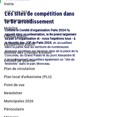
Voirie
JOP Paris 2024
Les sites de compétition dans 
Logement social
le 8e arrondissement
Mobilité
Comme le Comité d'organisation Paris 2024 l'a 
rappelé dans sa présentation, le 8e prend largement 
Espace public
sa part à l'organisation et - nous l'espérons tous - à 
la réussite des JOP de Paris 2024
, en accueillant 
Equipement public
dans la partie Sud du territoire de nombreuses 
épreuves sportives sur les trois sites de la place de la 
Avenue des Champs-Elysées
Concorde, du Grand Palais et du pont Alexandre III. 
L'arrondissement accueillera également un "site de 
Conseil de quartier
festivités" dans le parc Monceau.
Plan de circulation
Plan local d'urbanisme (PLU)
Point de vue
Newsletter
Municipales 2026
Périscolaire