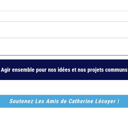
Rythmes scolaires à Paris : le
Rue d
verdict des familles face aux
obten
esquives de l’Hôtel de Ville
Agir ensemble pour nos idées et nos projets communs
Soutenez Les Amis de Catherine Lécuyer !