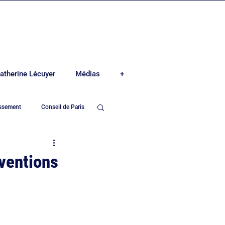
atherine Lécuyer
Médias
+
issement
Conseil de Paris
e-Madeleine
bventions
Mairie du 8ème arrond.