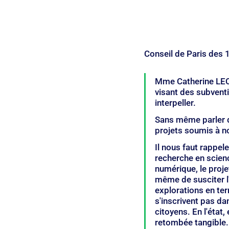
Conseil de Paris des
Mme Catherine LECU
visant des subventi
interpeller. 
Sans même parler du
projets soumis à no
Il nous faut rappele
recherche en scienc
numérique, le proje
même de susciter l'
explorations en te
s'inscrivent pas dan
citoyens. En l'état
retombée tangible.