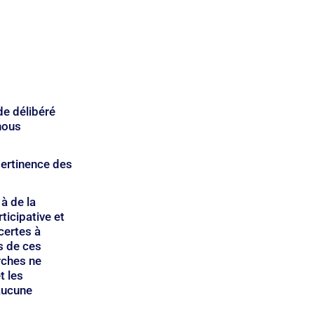
e délibéré 
nous 
pertinence des 
à de la 
icipative et 
certes à 
s de ces 
rches ne 
t les 
aucune 