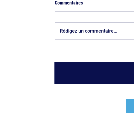
Commentaires
Rédigez un commentaire...
Canicules à Paris : le devoir
d'anticipation reste en panne
sèche