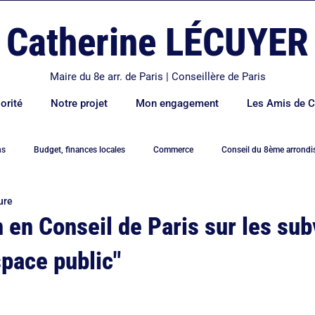
Catherine LÉCUYER
Maire du 8e arr. de Paris | Conseillère de Paris
orité
Notre projet
Mon engagement
Les Amis de C
ns
Budget, finances locales
Commerce
Conseil du 8ème arrond
ure
e
Déplacements et transports
Economie
Education
Elysé
n en Conseil de Paris sur les su
space public"
ement
Famille
Hidalgo
Logement
Mairie de Paris