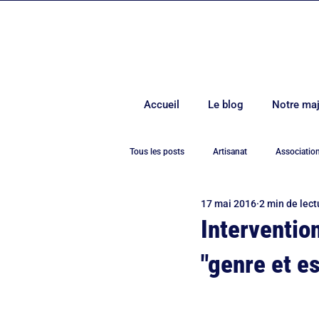
Accueil
Le blog
Notre maj
Tous les posts
Artisanat
Associatio
17 mai 2016
2 min de lect
Covid-19
Culture
Démocrati
Interventio
"genre et e
Environnement
Europe
Evén