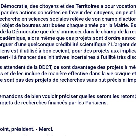
la Démocratie, des citoyens et des Territoires a pour vocation
 par des actions concrètes en faveur des citoyens, on peut 
echerche en sciences sociales relève de son champ d'action
l'objet de bourses attribuées chaque année par la Mairie. Est
n de la Démocratie que de s'immiscer dans le champ de la re
académique, alors même que ces projets sont d'ordre associa
rguer d'une quelconque crédibilité scientifique ? L'argent d
ens est-il utilisé à bon escient, pour des projets aux implic
rt-il à financer des initiatives incertaines à l'utilité très dis
ns attendent de la DDCT, ce sont davantage des projets à m
s et de les inclure de manière effective dans la vie civique et
 sont pas des projets de recherches sans but précis ni imp
emandons de bien vouloir préciser quelles seront les retom
ojets de recherches financés par les Parisiens.
nt, président. - Merci.