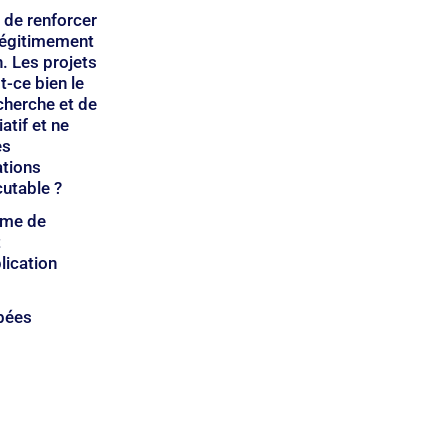
 de renforcer 
légitimement 
. Les projets 
-ce bien le 
cherche et de 
tif et ne 
es 
ations 
cutable ?
ême de 
 
lication 
bées 