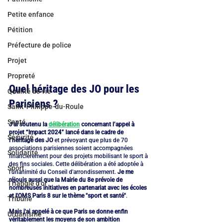
Petite enfance
Pétition
Préfecture de police
Projet
Propreté
Quel héritage des JO pour les 
Qualité de vie
Parisiens ?
Saint-Philippe-du-Roule
Santé
J'ai soutenu la 
délibération
 concernant l’appel à 
projet “Impact 2024” lancé dans le cadre de 
Sécurité
l’héritage des JO
 et prévoyant que plus de 70 
associations parisiennes soient accompagnées 
Solidarité
financièrement pour des projets mobilisant le sport à 
des fins sociales. Cette délibération a été adoptée à 
Sport
l'unanimité du Conseil d'arrondissement. 
Je me 
réjouis aussi que la Mairie du 8e prévoie de 
Triangle d'or
nombreuses initiatives en partenariat avec les écoles 
et l'OMS Paris 8 sur le thème "sport et santé"
.
Tribune
Mais j'ai appelé à ce que Paris se donne enfin 
Urbanisme
véritablement les moyens de son ambition 