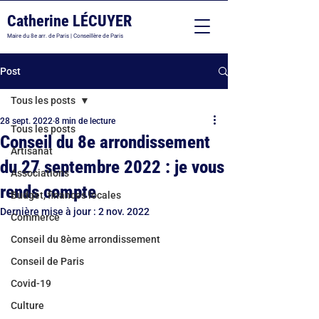
Catherine LÉCUYER
Maire du 8e arr. de Paris | Conseillère de Paris
Post
Tous les posts
28 sept. 2022
8 min de lecture
Tous les posts
Conseil du 8e arrondissement
Artisanat
du 27 septembre 2022 : je vous
Associations
rends compte
Budget, finances locales
Dernière mise à jour :
2 nov. 2022
Commerce
Conseil du 8ème arrondissement
Conseil de Paris
Covid-19
Culture