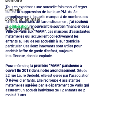
Mémoire
Tout en exprimant une nouvelle fois mon vif regret 
Canicule
suite à la suppression de l'unique PMI du 8e 
arrondissement, laquelle manque à de nombreuses 
Condition animale
familles modestes de l'arrondissement, 
j'ai soutenu 
la 
délibération
 renouvelant le soutien financier de la 
Rue aux écoles
Ville de Paris aux "MAM"
, ces maisons d'assistantes 
maternelles qui accueillent collectivement les 
enfants au lieu de les accueillir à leur domicile 
particulier. Ces lieux innovants sont 
utiles pour 
enrichir l'offre de garde d'enfant
, toujours 
insuffisante, dans la capitale.
Pour mémoire, 
la première “MAM” parisienne a 
ouvert fin 2018 dans notre arrondissement
. Située 
22 rue Laure Diebold, elle est gérée par l’association 
Ô Rêves d’enfants. Elle regroupe 4 assistantes 
maternelles agréées par le département de Paris qui 
assurent un accueil individuel de 12 enfants de 2 
mois à 3 ans.