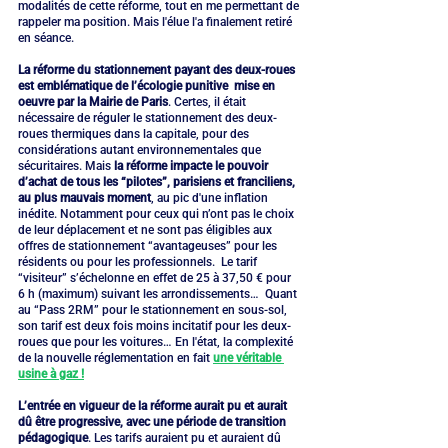
modalités de cette réforme, tout en me permettant de 
rappeler ma position. Mais l'élue l'a finalement retiré 
en séance.
La réforme du stationnement payant des deux-roues 
est emblématique de l’écologie punitive  mise en 
oeuvre par la Mairie de Paris
. Certes, il était 
nécessaire de réguler le stationnement des deux-
roues thermiques dans la capitale, pour des 
considérations autant environnementales que 
sécuritaires. Mais 
la réforme impacte le pouvoir 
d’achat de tous les “pilotes”, parisiens et franciliens, 
au plus mauvais moment
, au pic d'une inflation 
inédite. Notamment pour ceux qui n’ont pas le choix 
de leur déplacement et ne sont pas éligibles aux 
offres de stationnement “avantageuses” pour les 
résidents ou pour les professionnels.  Le tarif 
“visiteur” s’échelonne en effet de 25 à 37,50 € pour 
6 h (maximum) suivant les arrondissements…  Quant 
au “Pass 2RM” pour le stationnement en sous-sol, 
son tarif est deux fois moins incitatif pour les deux-
roues que pour les voitures… En l'état, la complexité 
de la nouvelle réglementation en fait 
une véritable 
usine à gaz !
L’entrée en vigueur de la réforme aurait pu et aurait 
dû être progressive, avec une période de transition 
pédagogique
. Les tarifs auraient pu et auraient dû 