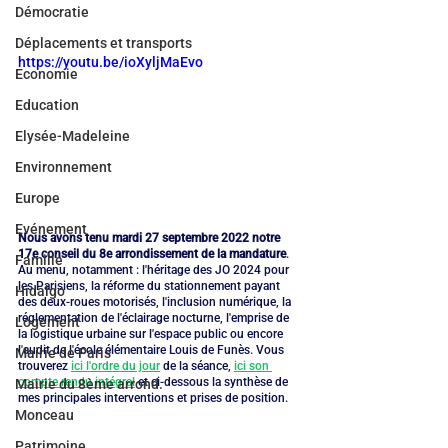
Démocratie
Déplacements et transports
https://youtu.be/ioXyljMaEvo
Economie
Education
Elysée-Madeleine
Environnement
Europe
Evénement
Nous avons tenu mardi 27 septembre 2022 notre 
17e conseil du 8e arrondissement de la mandature
. 
Famille
Au menu, notamment : l'héritage des JO 2024 pour 
les Parisiens, la réforme du stationnement payant 
Hidalgo
des deux-roues motorisés, l'inclusion numérique, la 
réglementation de l'éclairage nocturne, l'emprise de 
Logement
la logistique urbaine sur l'espace public ou encore 
l'audit de l'école élémentaire Louis de Funès. Vous 
Mairie de Paris
trouverez 
ici l'ordre du jour
 de la séance, 
ici son 
compte rendu intégral
 et ci-dessous la synthèse de 
Mairie du 8ème arrond.
mes principales interventions et prises de position.
Monceau
Patrimoine