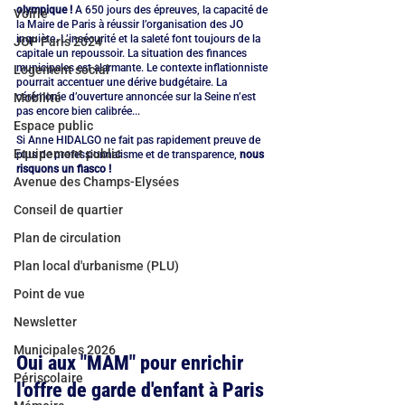
olympique ! 
A 650 jours des épreuves, la capacité de 
Voirie
la Maire de Paris à réussir l’organisation des JO 
inquiète. L’insécurité et la saleté font toujours de la 
JOP Paris 2024
capitale un repoussoir. La situation des finances 
municipales est alarmante. Le contexte inflationniste 
Logement social
pourrait accentuer une dérive budgétaire. La 
Mobilité
cérémonie d’ouverture annoncée sur la Seine n’est 
pas encore bien calibrée... 
Espace public
Si Anne HIDALGO ne fait pas rapidement preuve de 
Equipement public
plus de professionnalisme et de transparence, 
nous 
risquons un fiasco !
Avenue des Champs-Elysées
Conseil de quartier
Plan de circulation
Plan local d'urbanisme (PLU)
Point de vue
Newsletter
Municipales 2026
Oui aux "MAM" pour enrichir 
Périscolaire
l'offre de garde d'enfant à Paris