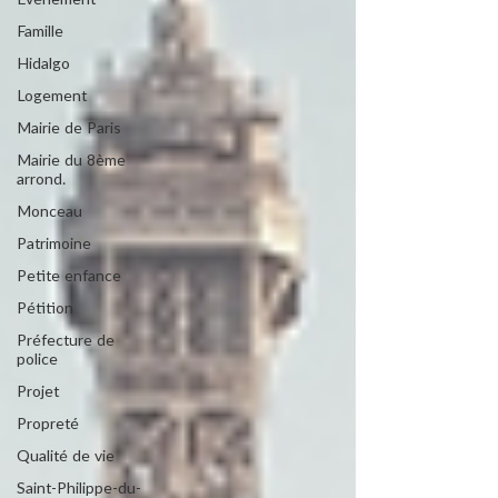
Evénement
Famille
Hidalgo
Logement
Mairie de Paris
Mairie du 8ème
arrond.
Monceau
Patrimoine
Petite enfance
Pétition
Préfecture de
police
Projet
Propreté
Qualité de vie
Saint-Philippe-du-