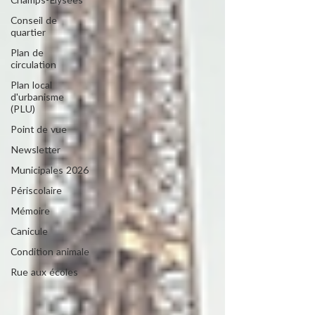
Champs-Elysées
Conseil de
quartier
Plan de
circulation
Plan local
d'urbanisme
(PLU)
Point de vue
Newsletter
Municipales 2026
Périscolaire
Mémoire
Canicule
Condition animale
Rue aux écoles