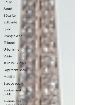
Roule
Santé
Sécurité
Solidarité
Sport
Triangle d'or
Tribune
Urbanisme
Voirie
JOP Paris 2024
Logement social
Mobilité
Espace public
Equipement
public
Avenue des