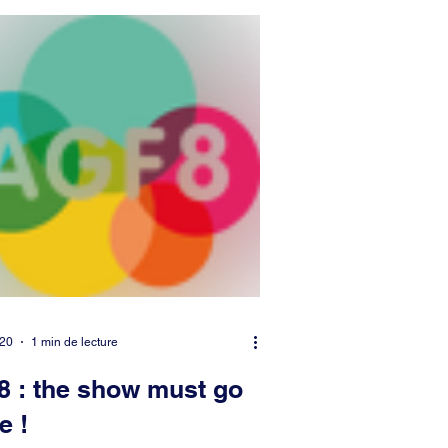
e-Madeleine
Environnement
Monceau
Patrimoine
ippe-du-Roule
020
1 min de lecture
 : the show must go
e !