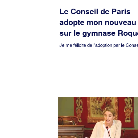
Le Conseil de Paris
adopte mon nouveau
sur le gymnase Roqu
Je me félicite de l’adoption par le Conse
Paris du 3ème vœu que j’ai personnell
déposé et défendu au sujet du gymnase