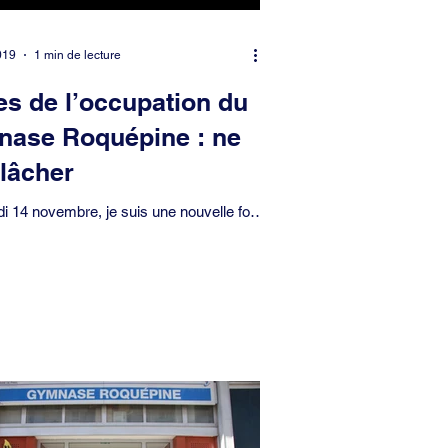
019
1 min de lecture
es de l’occupation du
nase Roquépine : ne
 lâcher
di 14 novembre, je suis une nouvelle fois
ue en Conseil de Paris sur les suites de
tion illégale du gymnase...