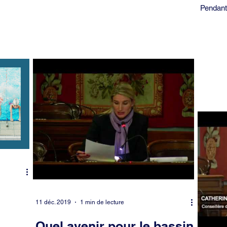
voeu porté par la maire du 9e arrondissement
Pendant
relatif au devenir du bassin d’apprentissage...
activité
essayer 
11 déc. 2019
1 min de lecture
Quel avenir pour le bassin