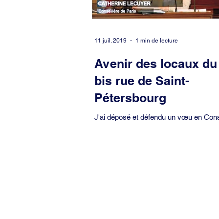
11 juil. 2019
1 min de lecture
Avenir des locaux du
bis rue de Saint-
Pétersbourg
J'ai déposé et défendu un vœu en Cons
Paris lors de la séance publique du 11 ju
demander à la Mairie de Paris que les..