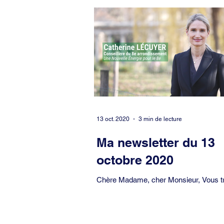
Covid-19
Culture
Démocrati
Europe
Evénement
Famille
Petite enfance
Pétition
Préfe
13 oct. 2020
3 min de lecture
Ma newsletter du 13
octobre 2020
Chère Madame, cher Monsieur, Vous trouverez
ci-après des actualités et des événem
concernant notre arrondissement susce
de...