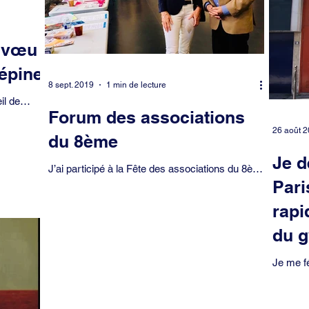
 vœu
épine
8 sept. 2019
1 min de lecture
il de
Forum des associations
ement
...
26 août 
du 8ème
Je d
J’ai participé à la Fête des associations du 8ème
Pari
de 10h à 18h au Centre sportif Jacqueline Auriol.
De nombreux bénévoles efficaces et...
rapi
du 
Je me fé
enfin é
occupati