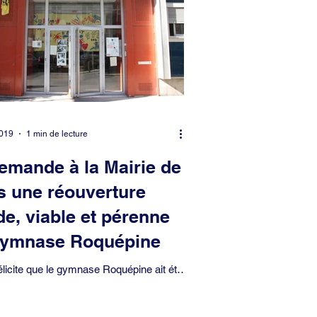
2019
1 min de lecture
emande à la Mairie de
s une réouverture
de, viable et pérenne
gymnase Roquépine
licite que le gymnase Roquépine ait été
vacué après neuf mois d’une nouvelle
on illégale par des familles...