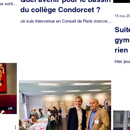
ux sont
du collège Condorcet ?
de
es...
15 nov. 2
Je suis intervenue en Conseil de Paris mercredi
12 décembre pour interpeller la Maire de Paris
Suit
sur l’avenir du bassin du collège...
gym
rien
Hier jeu
interven
l’occupa