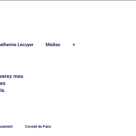
atherine Lécuyer
Médias
+
ouverez mes
mes
is.
issement
Conseil de Paris