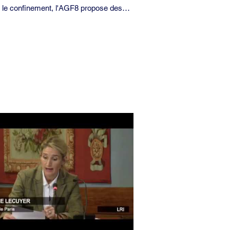
 le confinement, l'AGF8 propose des
s manuelles, culturelles et sportives pour
d'égayer les journées. Des cours...