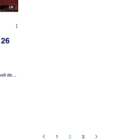
 26
eil de
illet pour
.
1
2
3