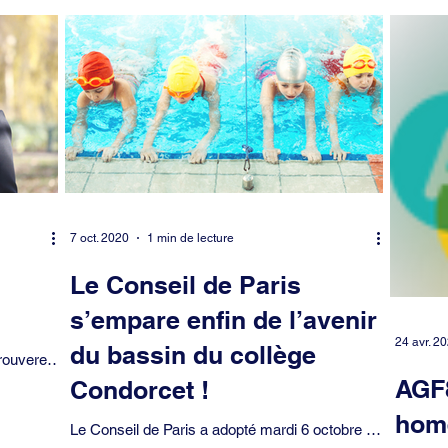
e
Déplacements et transports
Economie
Education
Elysé
Hidalgo
Logement
Mairie de Paris
Mairie du 8ème arrond.
cture de police
Projet
Propreté
Qualité de vie
Saint-Phil
7 oct. 2020
1 min de lecture
Le Conseil de Paris
s’empare enfin de l’avenir
24 avr. 2
du bassin du collège
ents
AGF8
Condorcet !
ptibles
hom
Le Conseil de Paris a adopté mardi 6 octobre un