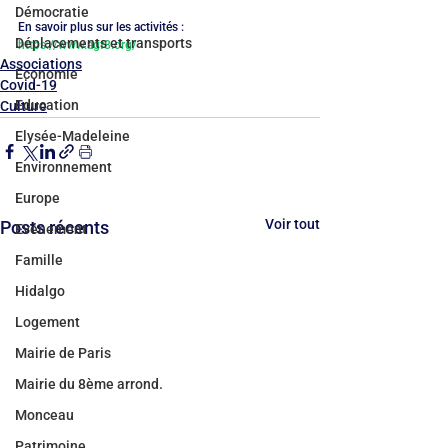
Démocratie
En savoir plus sur les activités : 
Déplacements et transports
https://www.agf8.org/
Associations
Economie
Covid-19
Education
Culture
Elysée-Madeleine
Environnement
Europe
Voir tout
Posts récents
Evénement
Famille
Hidalgo
Logement
Mairie de Paris
Mairie du 8ème arrond.
Monceau
Patrimoine