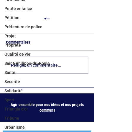
Petite enfance
Pétition
Préfecture de police
Projet
Commentaires
Propreté
Qualité de vie
Saint-Philippe-du-Roule
Bicentenaire du quartier de
Écoles, piscines, 
Rédigez un commentaire...
l’Europe : deux siècles d’une
commerces : le Co
Santé
métamorphose parisienne
d'arrondissement 
Sécurité
bouclier d'action 
pour le 8e
Solidarité
Sport
Agir ensemble pour nos idées et nos projets
Triangle d'or
communs
Tribune
Urbanisme