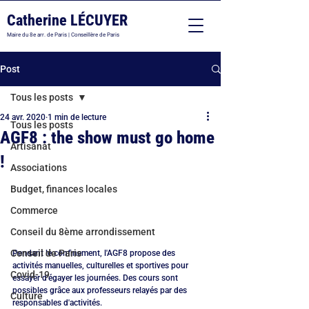
Catherine LÉCUYER
Maire du 8e arr. de Paris | Conseillère de Paris
Post
Tous les posts
24 avr. 2020
1 min de lecture
Tous les posts
AGF8 : the show must go home
Artisanat
!
Associations
Budget, finances locales
Commerce
Conseil du 8ème arrondissement
Conseil de Paris
Pendant le confinement, l'AGF8 propose des 
activités manuelles, culturelles et sportives pour 
Covid-19
essayer d'égayer les journées. Des cours sont 
possibles grâce aux professeurs relayés par des 
Culture
responsables d'activités.