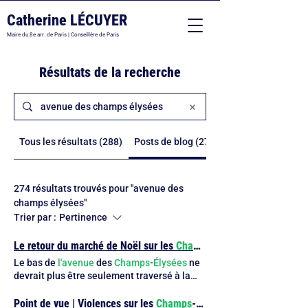
Catherine LÉCUYER
Maire du 8e arr. de Paris | Conseillère de Paris
Résultats de la recherche
Tous les résultats (288)
Posts de blog (274)
274 résultats trouvés pour "avenue des
champs élysées"
Trier par :
Pertinence
Le retour du marché de Noël sur les
Champs
-
Élysées
Le bas de
l'avenue
des
Champs
-
Élysées
ne
devrait plus être seulement traversé à la
hâte, mais redevenir des
Champs
-
Élysées
.
Le bas de
l'avenue
des
Champs
-
Élysées
ne
Point de vue | Violences sur les
Champs
-
Elysées