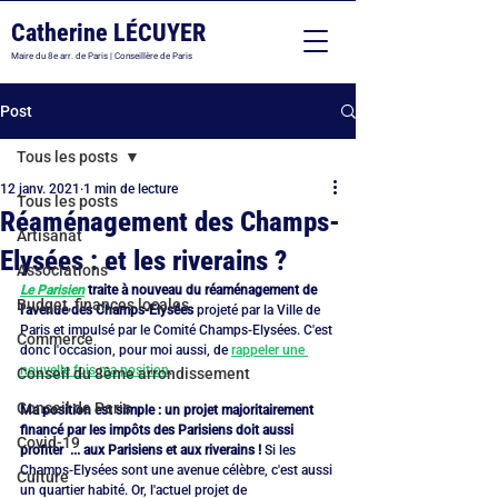
Catherine LÉCUYER
Maire du 8e arr. de Paris | Conseillère de Paris
Post
Tous les posts
12 janv. 2021
1 min de lecture
Tous les posts
Réaménagement des Champs-
Artisanat
Elysées : et les riverains ?
Associations
Le Parisien
 traite à nouveau du réaménagement de 
Budget, finances locales
l'avenue des Champs-Elysées
 projeté par la Ville de 
Paris et impulsé par le Comité Champs-Elysées. C'est 
Commerce
donc l'occasion, pour moi aussi, de 
rappeler une 
nouvelle fois ma position
. 
Conseil du 8ème arrondissement
Conseil de Paris
Ma position est simple : un projet majoritairement 
financé par les impôts des Parisiens doit aussi 
Covid-19
profiter  ... aux Parisiens et aux riverains !
 Si les 
Champs-Elysées sont une avenue célèbre, c'est aussi 
Culture
un quartier habité. Or, l'actuel projet de 