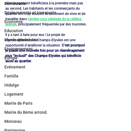
Démocratie
réaménagement bénéficiera à la première mais pas 
au second. Les habitants et les commerçants du 
Déplacements et transports
quartier ont trop souvent le sentiment de vivre et de 
travailler dans 
l'arrière-cour négligée de la célèbre 
Economie
avenue
, principalement fréquentée par des touristes.
Education
Il y a tant à faire pour eux ! Le projet de 
Elysée-Madeleine
réaménagement des Champs-Elysées est une 
opportunité d’améliorer la situation. 
C’est pourquoi 
Environnement
je plaide une nouvelle fois pour un réaménagement 
plus “inclusif” des Champs-Elysées qui bénéficie 
Europe
aussi au quartier
.
Evénement
Famille
Hidalgo
Logement
Mairie de Paris
Mairie du 8ème arrond.
Monceau
Patrimoine