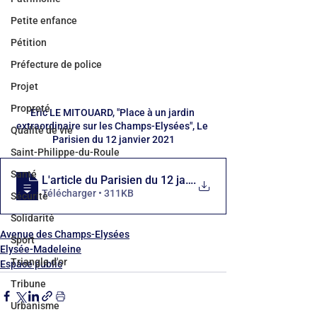
Petite enfance
Pétition
Préfecture de police
Projet
Propreté
Eric LE MITOUARD, "Place à un jardin 
extraordinaire sur les Champs-Elysées", Le 
Qualité de vie
Parisien du 12 janvier 2021
Saint-Philippe-du-Roule
Santé
L'article du Parisien du 12 janvier 2021
.
Télécharger • 311KB
Sécurité
Solidarité
Avenue des Champs-Elysées
Sport
Elysée-Madeleine
Triangle d'or
Espace public
Tribune
Urbanisme