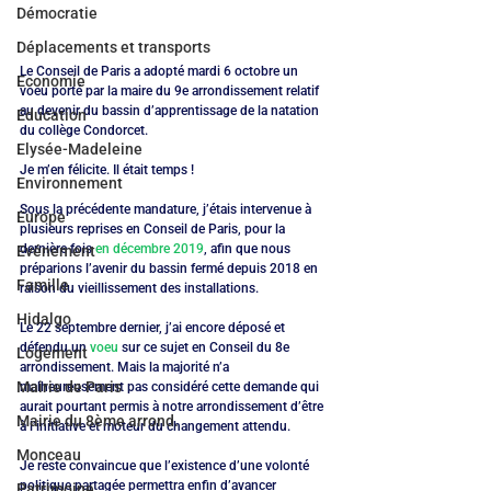
Démocratie
Déplacements et transports
Le Conseil de Paris a adopté mardi 6 octobre un 
Economie
voeu porté par la maire du 9e arrondissement relatif 
au devenir du bassin d’apprentissage de la natation 
Education
du collège Condorcet.
Elysée-Madeleine
Je m’en félicite. Il était temps !
Environnement
Sous la précédente mandature, j’étais intervenue à 
Europe
plusieurs reprises en Conseil de Paris, pour la 
dernière fois 
en décembre 2019
, afin que nous 
Evénement
préparions l’avenir du bassin fermé depuis 2018 en 
Famille
raison du vieillissement des installations.
Hidalgo
Le 22 septembre dernier, j’ai encore déposé et 
défendu un 
voeu
 sur ce sujet en Conseil du 8e 
Logement
arrondissement. Mais la majorité n’a 
Mairie de Paris
malheureusement pas considéré cette demande qui 
aurait pourtant permis à notre arrondissement d’être 
Mairie du 8ème arrond.
à l’initiative et moteur du changement attendu.
Monceau
Je reste convaincue que l’existence d’une volonté 
politique partagée permettra enfin d’avancer 
Patrimoine