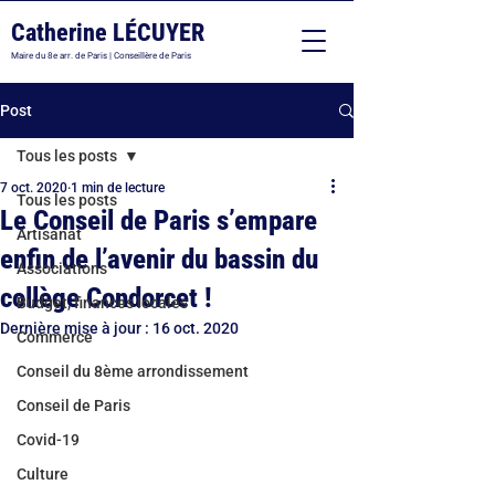
Catherine LÉCUYER
Maire du 8e arr. de Paris | Conseillère de Paris
Post
Tous les posts
7 oct. 2020
1 min de lecture
Tous les posts
Le Conseil de Paris s’empare
Artisanat
enfin de l’avenir du bassin du
Associations
collège Condorcet !
Budget, finances locales
Dernière mise à jour :
16 oct. 2020
Commerce
Conseil du 8ème arrondissement
Conseil de Paris
Covid-19
Culture