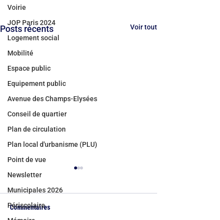
Voirie
JOP Paris 2024
Voir tout
Posts récents
Logement social
Mobilité
Espace public
Equipement public
Avenue des Champs-Elysées
Conseil de quartier
Plan de circulation
Plan local d'urbanisme (PLU)
Point de vue
Newsletter
Municipales 2026
Périscolaire
Commentaires