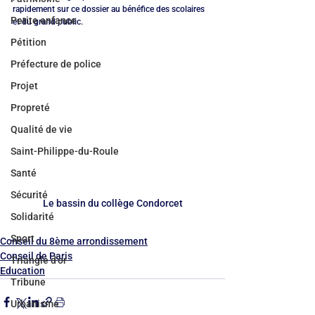
rapidement sur ce dossier au bénéfice des scolaires 
Petite enfance
et du grand public.
Pétition
Préfecture de police
Projet
Propreté
Qualité de vie
Saint-Philippe-du-Roule
Santé
Sécurité
Le bassin du collège Condorcet
Solidarité
Sport
Conseil du 8ème arrondissement
Conseil de Paris
Triangle d'or
Education
Tribune
Urbanisme