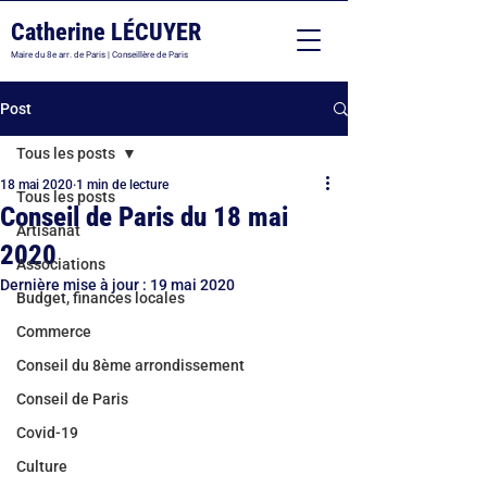
Catherine LÉCUYER
Maire du 8e arr. de Paris | Conseillère de Paris
Post
Tous les posts
18 mai 2020
1 min de lecture
Tous les posts
Conseil de Paris du 18 mai
Artisanat
2020
Associations
Dernière mise à jour :
19 mai 2020
Budget, finances locales
Commerce
Conseil du 8ème arrondissement
Conseil de Paris
Covid-19
Culture