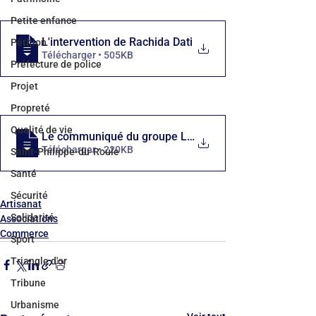
Petite enfance
L'intervention de Rachida Dati
Pétition
Télécharger • 505KB
Préfecture de police
Projet
Propreté
Qualité de vie
Le communiqué du groupe LRI
Télécharger • 220KB
Saint-Philippe-du-Roule
Santé
Sécurité
Artisanat
Solidarité
Associations
Commerce
Sport
Triangle d'or
Tribune
Urbanisme