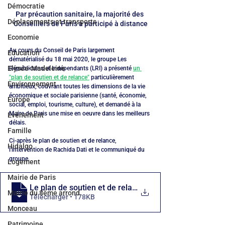
Démocratie
Par précaution sanitaire, la majorité des 
Déplacements et transports
Conseillers de Paris a participé à distance
Economie
Au cours du Conseil de Paris largement 
Education
dématérialisé du 18 mai 2020, le groupe Les 
Elysée-Madeleine
Républicains et Indépendants (LRI) a présenté 
un 
"plan de soutien et de relance"
 particulièrement 
Environnement
ambitieux, couvrant toutes les dimensions de la vie 
économique et sociale parisienne (santé, économie, 
Europe
social, emploi, tourisme, culture), et demandé à la 
Maire de Paris une mise en oeuvre dans les meilleurs 
Evénement
délais.
Famille
Ci-après le plan de soutien et de relance, 
Hidalgo
l'intervention de Rachida Dati et le communiqué du 
groupe.
Logement
Mairie de Paris
Le plan de soutien et de relance du grou
Mairie du 8ème arrond.
Télécharger • 178KB
Monceau
Patrimoine