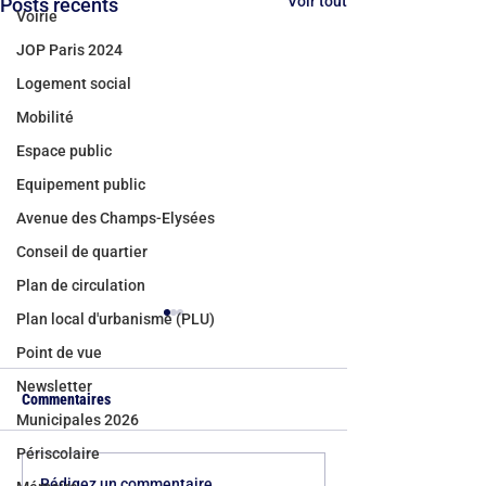
Voir tout
Posts récents
Voirie
JOP Paris 2024
Logement social
Mobilité
Espace public
Equipement public
Avenue des Champs-Elysées
Conseil de quartier
Plan de circulation
Plan local d'urbanisme (PLU)
Point de vue
Newsletter
Commentaires
Municipales 2026
Périscolaire
Bicentenaire du quartier de
Canicules à Paris :
Rédigez un commentaire...