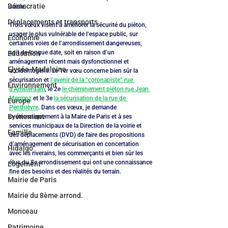
Démocratie
saisie.
Déplacements et transports
Trois vœux visent à améliorer la sécurité du piéton, 
usager le plus vulnérable de l’espace public, sur 
Economie
certaines voies de l’arrondissement dangereuses, 
soit de longue date, soit en raison d’un 
Education
aménagement récent mais dysfonctionnel et 
Elysée-Madeleine
accidentogène. Le 1er vœu concerne bien sûr la 
sécurisation et 
l’avenir de la “coronapiste” rue 
Environnement
d’Amsterdam
, le 2e 
le cheminement piéton rue Jean 
Mermoz
 et le 3e 
la sécurisation de la rue de 
Europe
Penthièvre
. Dans ces vœux, je demande 
Evénement
systématiquement à la Maire de Paris et à ses 
services municipaux de la Direction de la voirie et 
Famille
des déplacements (DVD) de faire des propositions 
d’aménagement de sécurisation en concertation 
Hidalgo
avec les riverains, les commerçants et bien sûr les 
élus du 8e arrondissement qui ont une connaissance 
Logement
fine des besoins et des réalités du terrain.
Mairie de Paris
Mairie du 8ème arrond.
Monceau
Patrimoine