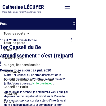
Catherine LÉCUYER
Maire du 8e arr. de Paris | Conseillère de Paris
Post
Tous les posts
16 juil. 2020
2 min de lecture
Tous les posts
1er Conseil du 8e
Artisanat
arrondissement : c’est (re)parti
Associations
!
Budget, finances locales
Dernière mise à jour :
27 juil. 2020
Commerce
Notre 1er Conseil du 8e arrondissement de la 
Conseil du 8ème arrondissement
nouvelle mandature 2020-2026 se tient mardi 21 
juillet. Vous trouverez 
ici l’ordre du jour
.
Conseil de Paris
Au cours de la séance, je défendrai 4 vœux que j’ai 
Covid-19
déposés pour interpeller et mobiliser la Maire de 
Paris et ses services sur des sujets d’intérêt local 
Culture
dont plusieurs habitants et commerçants m’ont 