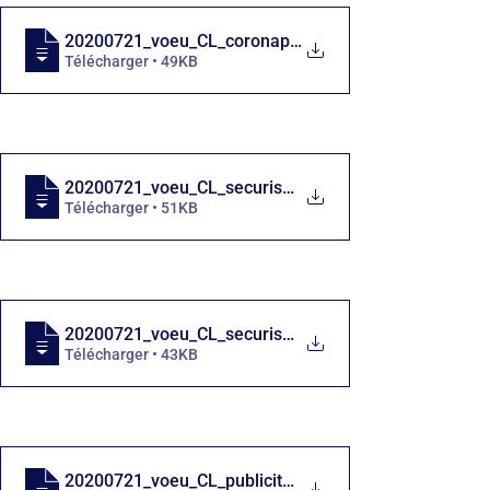
20200721_voeu_CL_coronapiste_Amsterdam_C
Télécharger • 49KB
20200721_voeu_CL_securisation_rue_Jean_M
Télécharger • 51KB
20200721_voeu_CL_securisation_rue_Penthi
Télécharger • 43KB
20200721_voeu_CL_publicite_conseils_arro