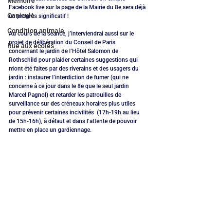
Mémoire
Facebook live sur la page de la Mairie du 8e sera déjà 
Canicule
un progrès significatif !
Condition animale
Au cours de la séance, j’interviendrai aussi sur le 
projet de délibération du Conseil de Paris 
Rue aux écoles
concernant le jardin de l’Hôtel Salomon de 
Rothschild pour plaider certaines suggestions qui 
m’ont été faites par des riverains et des usagers du 
jardin : instaurer l’interdiction de fumer (qui ne 
concerne à ce jour dans le 8e que le seul jardin 
Marcel Pagnol) et retarder les patrouilles de 
surveillance sur des créneaux horaires plus utiles 
pour prévenir certaines incivilités  (17h-19h au lieu 
de 15h-16h), à défaut et dans l’attente de pouvoir 
mettre en place un gardiennage.