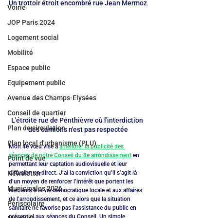
Un trottoir étroit encombré rue Jean Mermoz
Voirie
JOP Paris 2024
Logement social
Mobilité
Espace public
Equipement public
Avenue des Champs-Elysées
Conseil de quartier
L'étroite rue de Penthièvre où l'interdiction 
Plan de circulation
des camions n'est pas respectée
Plan local d'urbanisme (PLU)
Mon 4e vœu vise à 
améliorer la publicité des 
séances de notre Conseil du 8e arrondissement
 en 
Point de vue
permettant leur captation audiovisuelle et leur 
diffusion en direct. J’ai la conviction qu’il s’agit là 
Newsletter
d’un moyen de renforcer l’intérêt que portent les 
Municipales 2026
électeurs à la vie démocratique locale et aux affaires 
de l’arrondissement, et ce alors que la situation 
Périscolaire
sanitaire ne favorise pas l’assistance du public en 
présentiel aux séances du Conseil. Un simple 