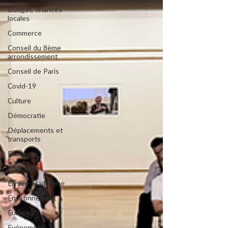
Budget, finances
locales
Commerce
Conseil du 8ème
arrondissement
Conseil de Paris
Covid-19
Culture
Démocratie
Déplacements et
transports
Economie
Education
Elysée-Madeleine
Environnement
Europe