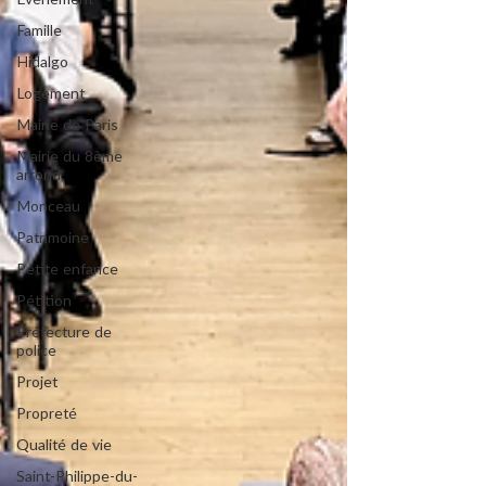
Evénement
Famille
Hidalgo
Logement
Mairie de Paris
Mairie du 8ème
arrond.
Monceau
Patrimoine
Petite enfance
Pétition
Préfecture de
police
Projet
Propreté
Qualité de vie
Saint-Philippe-du-