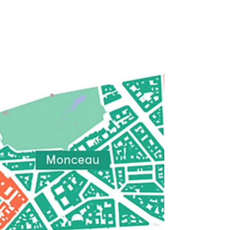
Conseils de quartier !
Je vous invite à participer aux prochaines assemblées
plénières des Conseils de quartier de l'automne 2025 .
Ces assemblées sont un moment clé de la vie
démocratique de notre arrondissement. Elles sont
ouvertes à tous les riverains, habitants ou
commerçants , et représentent une occasion unique
pour : faire le point sur l'avancement des projets
d'aménagement et d'équipement concernant votre
quartier ; échanger directement avec les services de la
Ville de Paris, notamment la