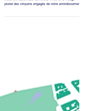
Les nouveaux membres des 7 Conseils de quartier
incarnent désormais les forces vives et le visage
pluriel des citoyens engagés de notre arrondissement.
Ce mercredi 17 juin 2026 marque une étape dans la vie
démocratique de notre arrondissement. Avec le
Conseiller d'arrondissement délégué chargé notamment
de la démocratie locale, Ronan GUEVEL, nous avons
procédé à la réunion plénière d'installation des sept
nouveaux Conseils de quartier du 8e arrondissement.
Qu'ils soient habit