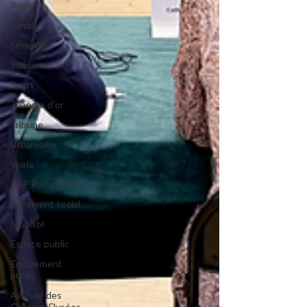
Roule
Santé
Sécurité
Solidarité
Sport
Triangle d'or
Tribune
Urbanisme
Voirie
JOP Paris 2024
Logement social
Mobilité
Espace public
Equipement
public
Avenue des