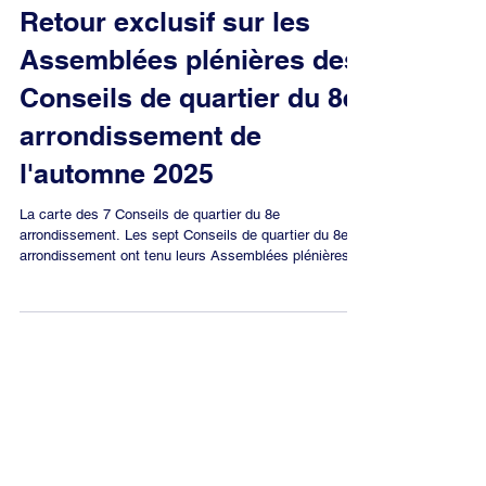
16 déc. 2025
22 min de lecture
Retour exclusif sur les
Assemblées plénières des
Conseils de quartier du 8e
arrondissement de
l'automne 2025
La carte des 7 Conseils de quartier du 8e
arrondissement. Les sept Conseils de quartier du 8e
arrondissement ont tenu leurs Assemblées plénières
de l'automne 2025 du lundi 17 novembre au lundi 15
décembre . J'ai tenu à participer à chacune de ces
réunions. Ces moments d’échange sont essentiels
pour faire remonter les préoccupations des habitants et
suivre l’avancée des projets qui transforment notre