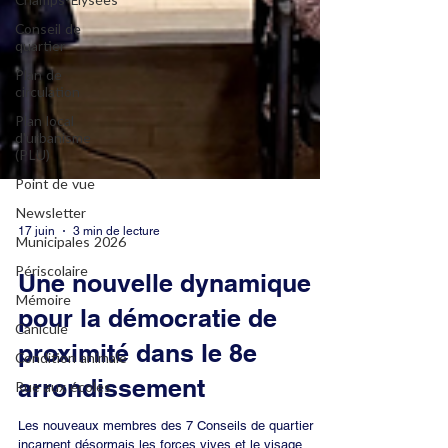
Champs-Elysées
Conseil de
quartier
Plan de
circulation
Plan local
d'urbanisme
(PLU)
Point de vue
Newsletter
Municipales 2026
Périscolaire
17 juin
3 min de lecture
Mémoire
Canicule
Une nouvelle dynamique
Condition animale
pour la démocratie de
Rue aux écoles
proximité dans le 8e
arrondissement