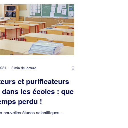
e-Madeleine
Environnement
Monceau
Patrimoine
ippe-du-Roule
2021
2 min de lecture
eurs et purificateurs
r dans les écoles : que
emps perdu !
x nouvelles études scientifiques
les, j’ai renouvelé au cours de notre
 d'arrondissement du 30 mars 2021 la...