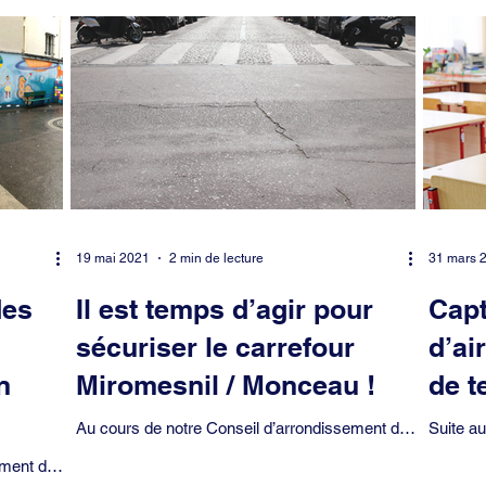
e
Déplacements et transports
Economie
Education
Elysé
Hidalgo
Logement
Mairie de Paris
Mairie du 8ème arrond.
cture de police
Projet
Propreté
Qualité de vie
Saint-Phil
19 mai 2021
2 min de lecture
31 mars 
des
Il est temps d’agir pour
Capt
sécuriser le carrefour
d’ai
n
Miromesnil / Monceau !
de t
Au cours de notre Conseil d’arrondissement du
Suite au
18 mai 2021, j’ai interrogé la Maire du 8e
disponib
ement du
arrondissement sur la sécurisation du...
Conseil