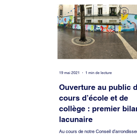
Covid-19
Culture
Démocrati
Europe
Evénement
Famille
Petite enfance
Pétition
Préfe
19 mai 2021
1 min de lecture
Ouverture au public 
cours d’école et de
collège : premier bila
lacunaire
Au cours de notre Conseil d’arrondiss