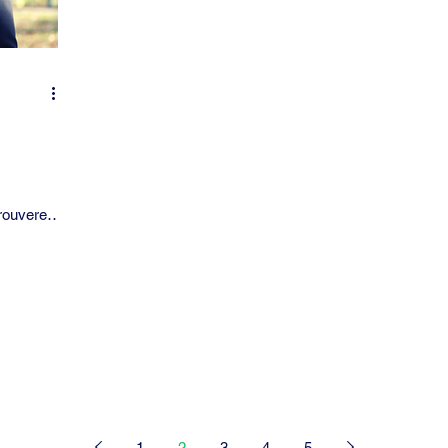
ents
ptibles
1
2
3
4
5