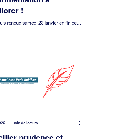
iorer !
uis rendue samedi 23 janvier en fin de
 à l’école élémentaire Florence désignée
lle de Paris pour...
020
1 min de lecture
ilier prudence et