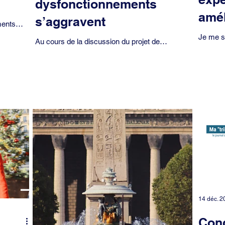
dysfonctionnements
amél
s’aggravent
ments
rue de
Je me s
Au cours de la discussion du projet de
matinée
délibération sur la Convention parisienne
par la Vi
d’attribution des logements sociaux lors du
Conseil...
14 déc. 2
Conc