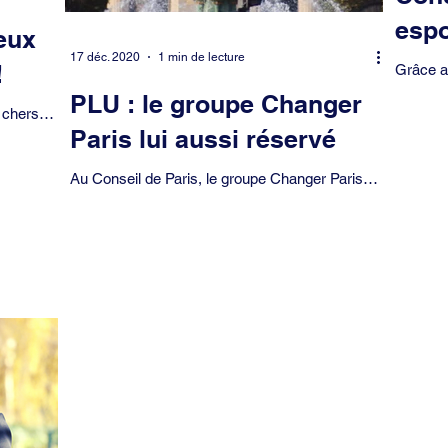
espo
eux
17 déc. 2020
1 min de lecture
!
Grâce a
professi
PLU : le groupe Changer
 chers
commerç
Paris lui aussi réservé
tte année
de...
es...
Au Conseil de Paris, le groupe Changer Paris
(ex-LR) présidé par Rachida DATI s'est abstenu
sur le Plan Local d’Urbanisme (PLU) de la...