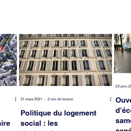
rieur...
23 janv. 
Ouve
31 mars 2021
2 min de lecture
d’éc
Politique du logement
same
aire
social : les
expé