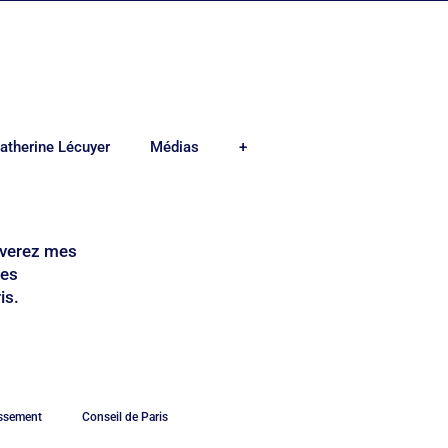
atherine Lécuyer
Médias
+
ouverez mes
mes
is.
issement
Conseil de Paris