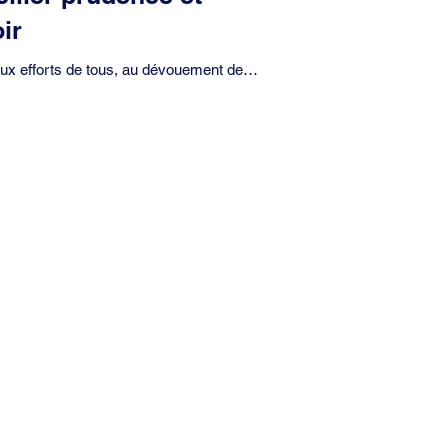
ir
ux efforts de tous, au dévouement des
onnels de santé, au sacrifice des
ants, restaurateurs, cafetiers, acteurs