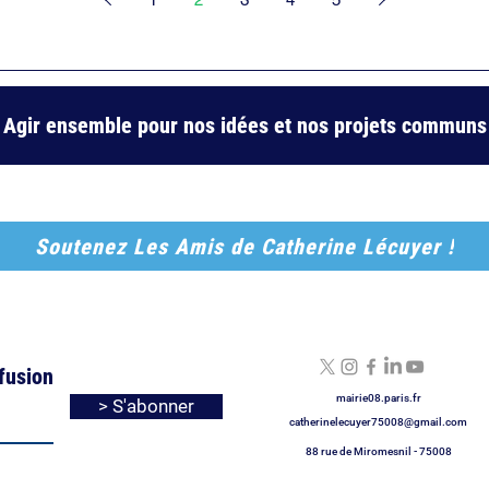
Agir ensemble pour nos idées et nos projets communs
Soutenez Les Amis de Catherine Lécuyer !
ffusion
mairie08.paris.fr
> S'abonner
catherinelecuyer75008@gmail.com
88 rue de Miromesnil - 75008