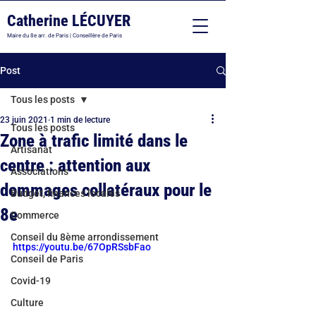
Catherine LÉCUYER
Maire du 8e arr. de Paris | Conseillère de Paris
Post
Tous les posts
23 juin 2021
1 min de lecture
Tous les posts
Zone à trafic limité dans le
Artisanat
centre : attention aux
Associations
dommages collatéraux pour le
Budget, finances locales
8e
Commerce
Conseil du 8ème arrondissement
https://youtu.be/67OpRSsbFao
Conseil de Paris
Covid-19
Culture