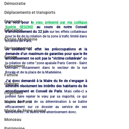
Démocratie
Déplacements et transports
Economie
J’ai voté pour l
e vœu présenté par ma collègue 
Sophie SEGOND
 au cours de notre Conseil 
Education
d’arrondissement du 22 juin
 sur les effets collatéraux 
pour le 8e de la création de la zone à trafic limité dans 
Elysée-Madeleine
le centre de Paris.
Environnement
Je soutiens en effet les préoccupations et la 
demande d’un maximum de garanties pour que le 8e 
Europe
arrondissement ne soit pas la “victime collatérale”
 de 
la création de cette “zone apaisée Paris Centre - Saint 
Evénement
Germain”, notamment dans le secteur de la rue 
Royale et de la place de la Madeleine.
Famille
J’ai donc demandé à la Maire du 8e de s’engager à 
Hidalgo
défendre résolument les intérêts des habitants du 8e 
arrondissement en Conseil de Paris
. Mais celle-ci a 
Logement
préféré faire rejeter le vœu par sa majorité, ce qui 
Mairie de Paris
augure bien mal de sa détermination à se battre 
efficacement sur ce dossier au service de ses 
Mairie du 8ème arrond.
administrés… A suivre très attentivement donc.
Monceau
Patrimoine