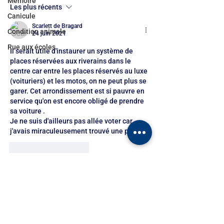
Mémoire
Les plus récents
Canicule
Scarlett de Bragard
Condition animale
24 juin 2021
Rue aux écoles
Il serait utile d'instaurer un système de 
places réservées aux riverains dans le 
centre car entre les places réservés au luxe 
(voituriers) et les motos, on ne peut plus se 
garer. Cet arrondissement est si pauvre en 
service qu'on est encore obligé de prendre 
sa voiture .
Je ne suis d'ailleurs pas allée voter car 
j'avais miraculeusement trouvé une place.
J'aime
Répondre
Agir ensemble pour nos idées et nos projets
communs