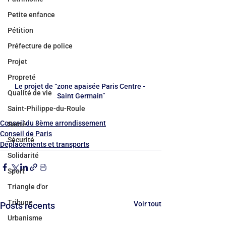
Petite enfance
Pétition
Préfecture de police
Projet
Propreté
Le projet de “zone apaisée Paris Centre - 
Qualité de vie
Saint Germain”
Saint-Philippe-du-Roule
Conseil du 8ème arrondissement
Santé
Conseil de Paris
Sécurité
Déplacements et transports
Solidarité
Sport
Triangle d'or
Tribune
Voir tout
Posts récents
Urbanisme