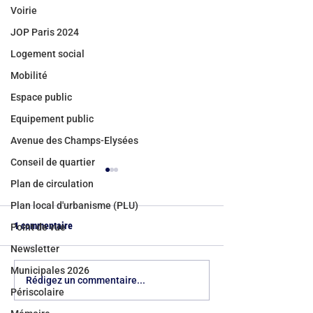
Voirie
JOP Paris 2024
Logement social
Mobilité
Espace public
Equipement public
Avenue des Champs-Elysées
Conseil de quartier
Plan de circulation
Plan local d'urbanisme (PLU)
1 commentaire
Point de vue
Newsletter
Municipales 2026
Bicentenaire du quartier de
Canicules à Paris :
Rédigez un commentaire...
Périscolaire
l’Europe : deux siècles d’une
d'anticipation res
métamorphose parisienne
sèche