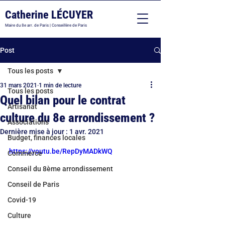
Catherine LÉCUYER
Maire du 8e arr. de Paris | Conseillère de Paris
Post
Tous les posts
31 mars 2021
1 min de lecture
Tous les posts
Quel bilan pour le contrat
Artisanat
culture du 8e arrondissement ?
Associations
Dernière mise à jour :
1 avr. 2021
Budget, finances locales
https://youtu.be/RepDyMADkWQ
Commerce
Conseil du 8ème arrondissement
Conseil de Paris
Covid-19
Culture