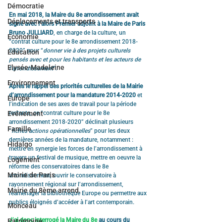
Démocratie
En mai 2018, la Maire du 8e arrondissement avait 
Déplacements et transports
signé avec l’alors Premier adjoint à la Maire de Paris 
Bruno JULLIARD
, en charge de la culture, un 
Economie
“contrat culture pour le 8e arrondissement 2018-
2020” pour “
donner vie à des projets culturels 
Education
pensés avec et pour les habitants et les acteurs de 
Elysée-Madeleine
l’arrondissement
”.
Environnement
Après le rappel des priorités culturelles de la Mairie 
d’arrondissement pour la mandature 2014-2020
 et 
Europe
l’indication de ses axes de travail pour la période 
restante, ce “contrat culture pour le 8e 
Evénement
arrondissement 2018-2020” déclinait plusieurs 
Famille
“
fiches actions opérationnelles
” pour les deux 
dernières années de la mandature, notamment : 
Hidalgo
mettre en synergie les forces de l’arrondissement à 
travers un festival de musique, mettre en oeuvre la 
Logement
réforme des conservatoires dans le 8e 
Mairie de Paris
arrondissement, ouvrir le conservatoire à 
rayonnement régional sur l’arrondissement, 
Mairie du 8ème arrond.
réaménager la bibliothèque Europe ou permettre aux 
publics éloignés d’accéder à l’art contemporain.
Monceau
J’ai donc interrogé la Maire du 8e
 au cours du 
Patrimoine