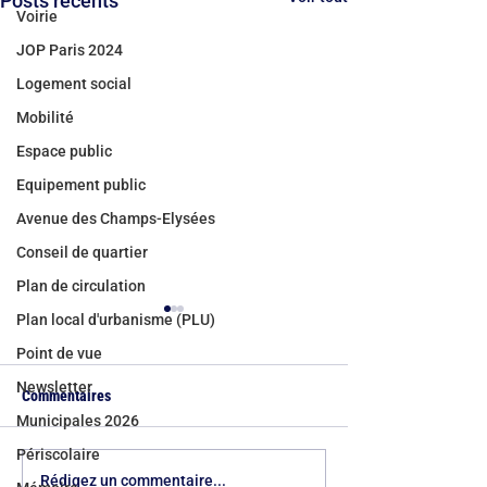
Posts récents
Voirie
JOP Paris 2024
Logement social
Mobilité
Espace public
Equipement public
Avenue des Champs-Elysées
Conseil de quartier
Plan de circulation
Plan local d'urbanisme (PLU)
Point de vue
Newsletter
Commentaires
Municipales 2026
Périscolaire
100 jours d’action pour le 8e
Bicentenaire du qu
Rédigez un commentaire...