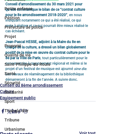
Conseil d'arrondissement du 30 mars 2021 pour 
Petite enfance
qu’elle communique le bilan de ce “contrat culture 
pour le 8e arrondissement 2018-2020”
, en nous 
Pétition
indiquant notamment ce qui a été réalisé, ce qui 
reste à réaliser et ce qui pourrait être mieux réalisé le 
Préfecture de police
cas échéant.
Projet
Jean-Pascal HESSE, adjoint à la Maire du 8e en 
Propreté
charge de la culture, a dressé un bilan globalement 
positif de la mise en œuvre du contrat culture pour le 
Qualité de vie
8e par la Ville de Paris
, tout particulièrement pour le 
conservatoire à rayonnement régional et même si le 
Saint-Philippe-du-Roule
projet d’un festival de musique est ajourné 
sine die
. 
Santé
Les travaux de réaménagement de la bibliothèque 
démarreront à la fin de l’année. A suivre donc.
Sécurité
Conseil du 8ème arrondissement
Culture
Solidarité
Equipement public
Sport
Triangle d'or
Tribune
Urbanisme
Voir tout