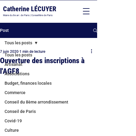
Catherine LÉCUYER
Maire du 8e arr. de Paris | Conseillère de Paris
Post
Tous les posts
7 juin 2020
1 min de lecture
Tous les posts
Ouverture des inscriptions à
Artisanat
l'AGF8
Associations
Budget, finances locales
Commerce
Conseil du 8ème arrondissement
Conseil de Paris
Covid-19
Culture