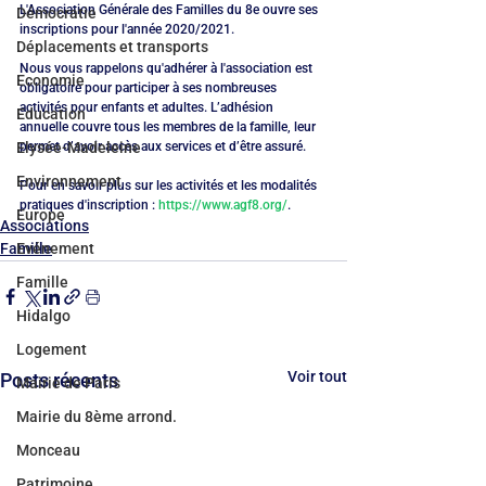
L'Association Générale des Familles du 8e ouvre ses 
Démocratie
inscriptions pour l'année 2020/2021.
Déplacements et transports
Nous vous rappelons qu'adhérer à l'association est 
Economie
obligatoire pour participer à ses nombreuses 
activités pour enfants et adultes. L’adhésion 
Education
annuelle couvre tous les membres de la famille, leur 
permet d’avoir accès aux services et d’être assuré.
Elysée-Madeleine
Environnement
Pour en savoir plus sur les activités et les modalités 
pratiques d'inscription : 
https://www.agf8.org/
.
Europe
Associations
Famille
Evénement
Famille
Hidalgo
Logement
Voir tout
Posts récents
Mairie de Paris
Mairie du 8ème arrond.
Monceau
Patrimoine