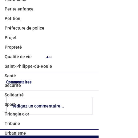
Petite enfance
Pétition
Préfecture de police
Projet
Propreté
Qualité de vie
Saint-Philippe-du-Roule
Santé
Commentaires
Sécurité
Solidarité
Sport
Établissements scolaires du
Écouter, décider, a
Rédigez un commentaire...
8e : la Mairie
travail pour le 8e !
Triangle d'or
d'arrondissement défend
Tribune
l'excellence
Urbanisme