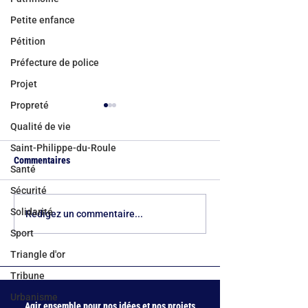
Petite enfance
Pétition
Préfecture de police
Projet
Propreté
Qualité de vie
Saint-Philippe-du-Roule
Commentaires
Santé
Sécurité
Solidarité
Bicentenaire du quartier de
Rue du Rocher : ar
Rédigez un commentaire...
l’Europe : deux siècles d’une
obtenu, bientôt du
Sport
métamorphose parisienne
Triangle d'or
Tribune
Urbanisme
Agir ensemble pour nos idées et nos projets