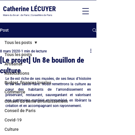
Catherine LÉCUYER
Maire du 8e arr. de Paris | Conseillère de Paris
Post
Tous les posts
8 mars 2020
1 min de lecture
Tous les posts
[Le projet] Un 8e bouillon de
Artisanat
culture
Associations
Le 8e est riche de ses musées, de ses lieux d’histoire 
Budget, finances locales
et de ses savoir-faire. Nous remettrons la culture au 
cœur des habitants de l’arrondissement en 
Commerce
préservant, restaurant, sauvegardant et valorisant 
son patrimoine matériel et immatériel, en libérant la 
Conseil du 8ème arrondissement
création et en accompagnant son rayonnement.
Conseil de Paris
Covid-19
Culture