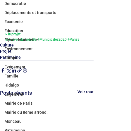
Démocratie
Déplacements et transports
Economie
Education
> le projet
#NouvelleEnergie8e
#Municipales2020
#Paris8
Elysée-Madeleine
Culture
Environnement
Projet
Patrimoine
Europe
Evénement
Famille
Hidalgo
Voir tout
Posts récents
Logement
Mairie de Paris
Mairie du 8ème arrond.
Monceau
Patrimoine