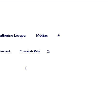
atherine Lécuyer
Médias
+
issement
Conseil de Paris
e-Madeleine
Mairie du 8ème arrond.