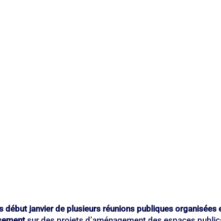
enfance
Pétition
Préfecture de police
Projet
Propreté
 début janvier de plusieurs réunions publiques organisées en
ssement
 sur des projets d’aménagement des espaces publics