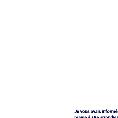
Monceau
Patrimoine
Petite 
Saint-Philippe-du-Roule
Je vous avais informés
mairie du 8e arrondi