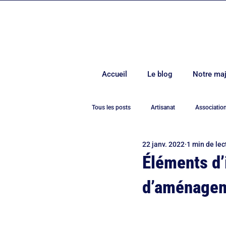
Accueil
Le blog
Notre maj
Tous les posts
Artisanat
Associatio
22 janv. 2022
1 min de lec
Covid-19
Culture
Démocrati
Éléments d’
d’aménagem
Environnement
Europe
Evén