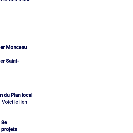
rtier Monceau
ier Saint-
n du Plan local 
Voici le lien 
 8e 
 projets 