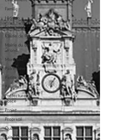
Evénement
Famille
Hidalgo
Logement
Mairie de Paris
Mairie du 8ème
arrond.
Monceau
Patrimoine
Petite enfance
Pétition
Préfecture de
police
Projet
Propreté
Qualité de vie
Saint-Philippe-du-