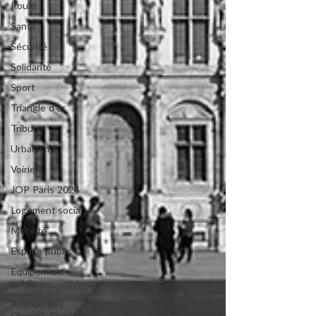
Roule
Santé
Sécurité
Solidarité
Sport
Triangle d'or
Tribune
Urbanisme
Voirie
JOP Paris 2024
Logement social
Mobilité
Espace public
Equipement
public
Avenue des