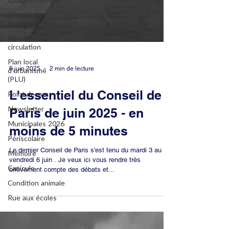
Champs-Elysées
Conseil de
quartier
Plan de
circulation
Plan local
d'urbanisme
(PLU)
Point de vue
6 juin 2025
2 min de lecture
Newsletter
L'essentiel du Conseil de
Municipales 2026
Paris de juin 2025 - en
Périscolaire
Mémoire
moins de 5 minutes
Canicule
Le dernier Conseil de Paris s'est tenu du mardi 3 au
Condition animale
vendredi 6 juin . Je veux ici vous rendre très
brièvement compte des débats et...
Rue aux écoles