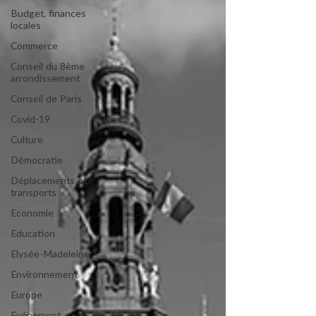
Budget, finances
locales
Commerce
Conseil du 8ème
arrondissement
Conseil de Paris
Covid-19
Culture
Démocratie
Déplacements et
transports
Economie
Education
Elysée-Madeleine
Environnement
Europe