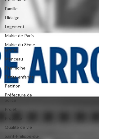
Evénement
Famille
Hidalgo
Logement
Mairie de Paris
Mairie du 8ème
arrond.
Monceau
Patrimoine
Petite enfance
Pétition
Préfecture de
police
Projet
Propreté
Qualité de vie
Saint-Philippe-du-