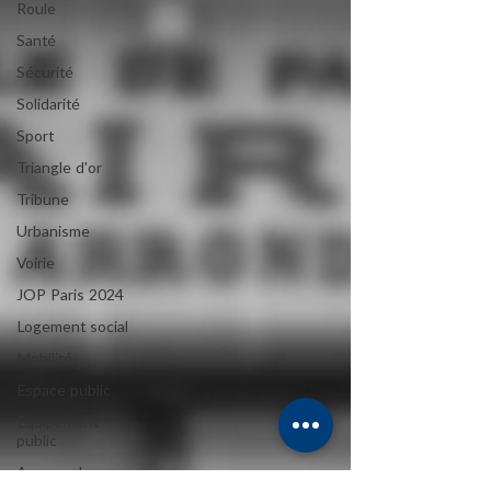
Roule
Santé
Sécurité
Solidarité
Sport
Triangle d'or
Tribune
Urbanisme
Voirie
JOP Paris 2024
Logement social
Mobilité
Espace public
Equipement
public
Avenue des