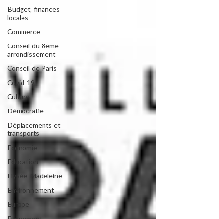
Budget, finances
locales
Commerce
Conseil du 8ème
arrondissement
Conseil de Paris
Covid-19
Culture
Démocratie
Déplacements et
transports
Economie
Education
Elysée-Madeleine
Environnement
Europe