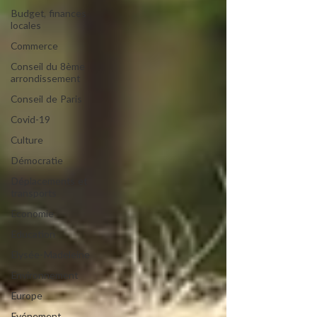
Budget, finances
locales
Commerce
Conseil du 8ème
arrondissement
Conseil de Paris
Covid-19
Culture
Démocratie
Déplacements et
transports
Economie
Education
Elysée-Madeleine
Environnement
Europe