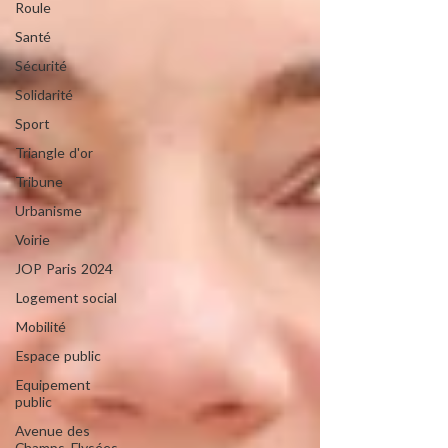
Roule
Santé
Sécurité
Solidarité
Sport
Triangle d'or
Tribune
Urbanisme
Voirie
JOP Paris 2024
Logement social
Mobilité
Espace public
Equipement
public
Avenue des