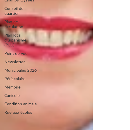
Champs-Elysées
Conseil de
quartier
Plan de
circulation
Plan local
d'urbanisme
(PLU)
Point de vue
Newsletter
Municipales 2026
Périscolaire
Mémoire
Canicule
Condition animale
Rue aux écoles