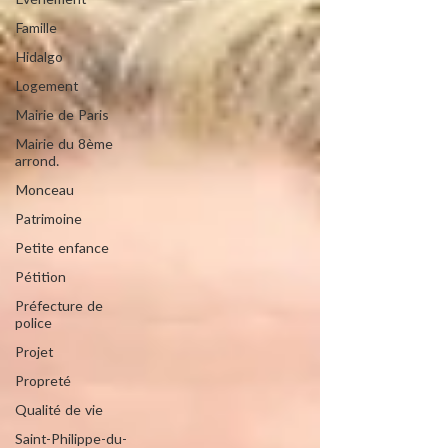
Evénement
Famille
Hidalgo
Logement
Mairie de Paris
Mairie du 8ème
arrond.
Monceau
Patrimoine
Petite enfance
Pétition
Préfecture de
police
Projet
Propreté
Qualité de vie
Saint-Philippe-du-