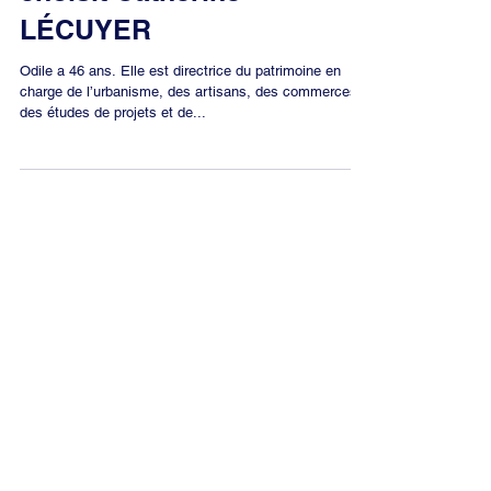
[L’équipe] Odile ROBIN
choisit Catherine
LÉCUYER
Odile a 46 ans. Elle est directrice du patrimoine en
charge de l’urbanisme, des artisans, des commerces,
des études de projets et de...