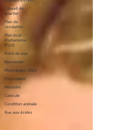
Champs-Elysées
Conseil de
quartier
Plan de
circulation
Plan local
d'urbanisme
(PLU)
Point de vue
Newsletter
Municipales 2026
Périscolaire
Mémoire
Canicule
Condition animale
Rue aux écoles