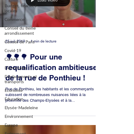
Load video
Budget, finances
locales
Commerce
Conseil du 8ème
arrondissement
25 juil. 2019
1 min de lecture
Conseil de Paris
Covid-19
🌳🌳🌳 Pour une
Culture
requalification ambitieuse
Démocratie
de la rue de Ponthieu !
Déplacements et
transports
Rue de Ponthieu, les habitants et les commerçants
Economie
subissent de nombreuses nuisances liées à la
Education
proximité des Champs-Elysées et à la...
Elysée-Madeleine
Environnement
Europe