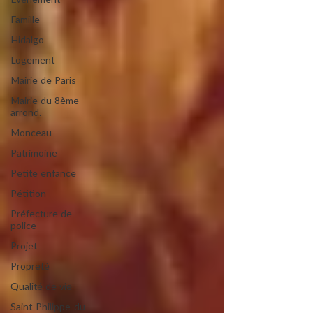
Evénement
Famille
Hidalgo
Logement
Mairie de Paris
Mairie du 8ème
arrond.
Monceau
Patrimoine
Petite enfance
Pétition
Préfecture de
police
Projet
Propreté
Qualité de vie
Saint-Philippe-du-