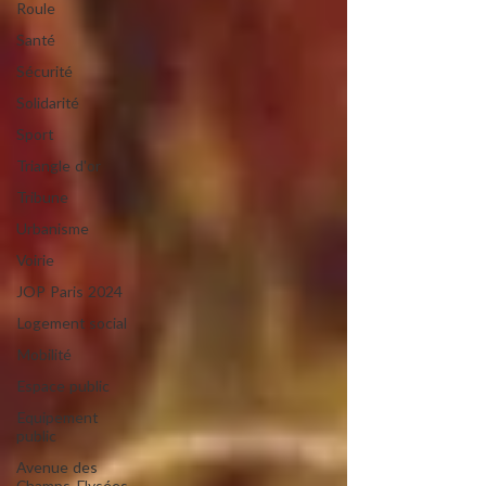
Roule
Santé
Sécurité
Solidarité
Sport
Triangle d'or
Tribune
Urbanisme
Voirie
JOP Paris 2024
Logement social
Mobilité
Espace public
Equipement
public
Avenue des