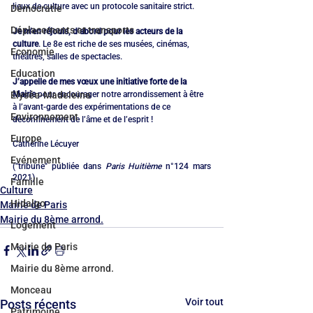
lieux de culture avec un protocole sanitaire strict. 
Démocratie
Déplacements et transports
Je m’en réjouis, d’abord pour les acteurs de la 
culture
. Le 8e est riche de ses musées, cinémas, 
Economie
théâtres, salles de spectacles. 
Education
J’appelle de mes vœux une initiative forte de la 
Mairie
 pour encourager notre arrondissement à être 
Elysée-Madeleine
à l’avant-garde des expérimentations de ce 
Environnement
déconfinement de l’âme et de l’esprit !
Europe
Catherine Lécuyer
Evénement
("tribune" publiée dans 
Paris Huitième
 n°124 mars 
2021)
Famille
Culture
Hidalgo
Mairie de Paris
Mairie du 8ème arrond.
Logement
Mairie de Paris
Mairie du 8ème arrond.
Monceau
Voir tout
Posts récents
Patrimoine