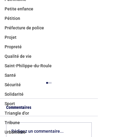
Petite enfance
Pétition
Préfecture de police
Projet
Propreté
Qualité de vie
Saint-Philippe-du-Roule
Santé
Sécurité
Solidarité
Sport
Commentaires
Triangle d'or
Tribune
Bicentenaire du quartier de
Canicules à Paris :
Rédigez un commentaire...
Urbanisme