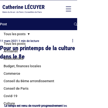
Catherine LÉCUYER
Maire du 8e arr. de Paris | Conseillère de Paris
Post
Tous les posts
11 mars 2021
1 min de lecture
Tous les posts
Pour un printemps de la culture
Artisanat
dans le 8e
Associations
Budget, finances locales
Commerce
Conseil du 8ème arrondissement
Conseil de Paris
Covid-19
Culture
Le temps est venu de rouvrir progressivement
 les 