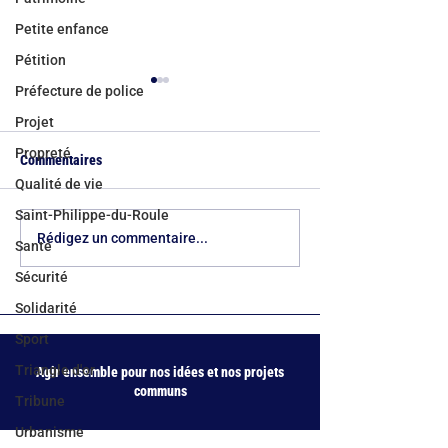
Petite enfance
Pétition
Préfecture de police
Projet
Propreté
Commentaires
Qualité de vie
Saint-Philippe-du-Roule
Rythmes scolaires à Paris :
Rue du Rocher : ar
Rédigez un commentaire...
Santé
le verdict des familles face
obtenu, bientôt du
Sécurité
aux esquives de l’Hôtel de
Ville
Solidarité
Sport
Triangle d'or
Agir ensemble pour nos idées et nos projets
communs
Tribune
Urbanisme