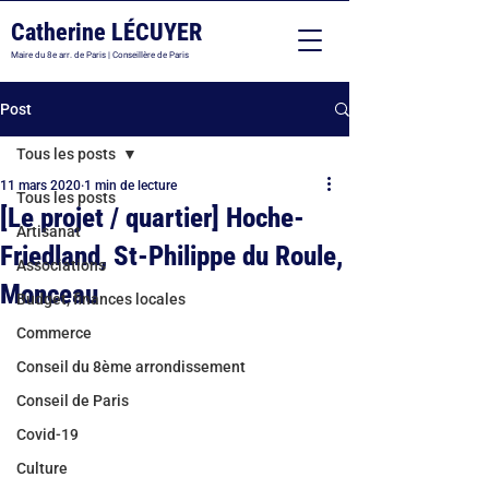
Catherine LÉCUYER
Maire du 8e arr. de Paris | Conseillère de Paris
Post
Tous les posts
11 mars 2020
1 min de lecture
Tous les posts
[Le projet / quartier] Hoche-
Artisanat
Friedland, St-Philippe du Roule,
Associations
Monceau
Budget, finances locales
Commerce
Conseil du 8ème arrondissement
Conseil de Paris
Covid-19
Culture