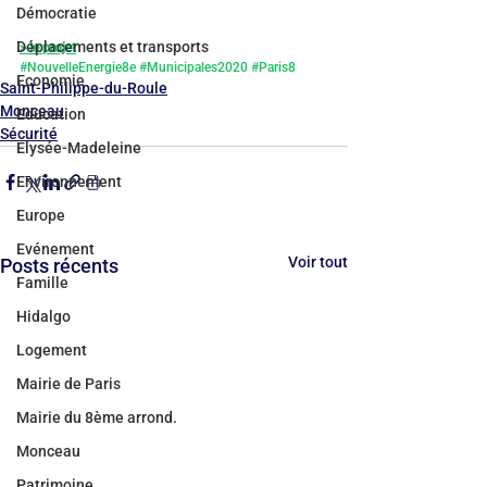
Démocratie
Déplacements et transports
> le projet
#NouvelleEnergie8e
#Municipales2020
#Paris8
Economie
Saint-Philippe-du-Roule
Monceau
Education
Sécurité
Elysée-Madeleine
Environnement
Europe
Evénement
Voir tout
Posts récents
Famille
Hidalgo
Logement
Mairie de Paris
Mairie du 8ème arrond.
Monceau
Patrimoine