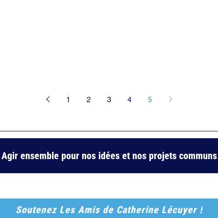
8e arrondissement. De belles rencontres, un...
 besoins
1
2
3
4
5
Agir ensemble pour nos idées et nos projets communs
Soutenez Les Amis de Catherine Lécuyer !