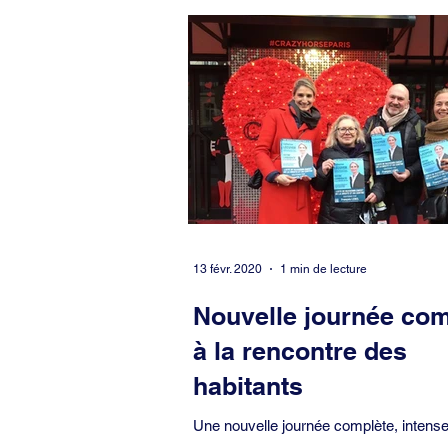
Covid-19
Culture
Démocrati
Europe
Evénement
Famille
Petite enfance
Pétition
Préfe
13 févr. 2020
1 min de lecture
Nouvelle journée com
à la rencontre des
habitants
Une nouvelle journée complète, intense
chaleureuse à la rencontre des habitant