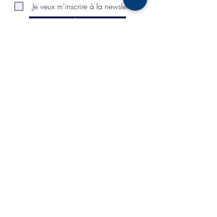
Je veux m'inscrire à la newsletter.
Signer la pétition
Agir ensemble pour nos idées et nos projets
communs
Soutenez Les Amis de Catherine Lécuyer !
Liste de diffusion
E-mail