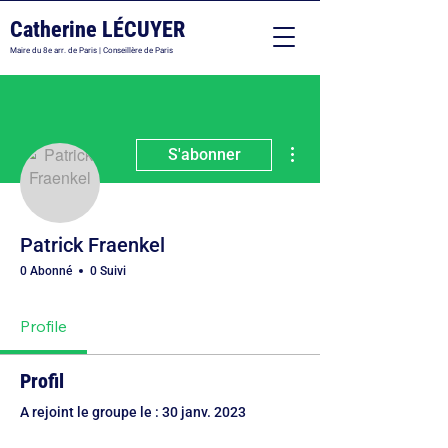
Catherine LÉCUYER
Maire du 8e arr. de Paris | Conseillère de Paris
Plus d'actions
S'abonner
Patrick Fraenkel
0 Abonné
0 Suivi
Profile
Profil
A rejoint le groupe le : 30 janv. 2023