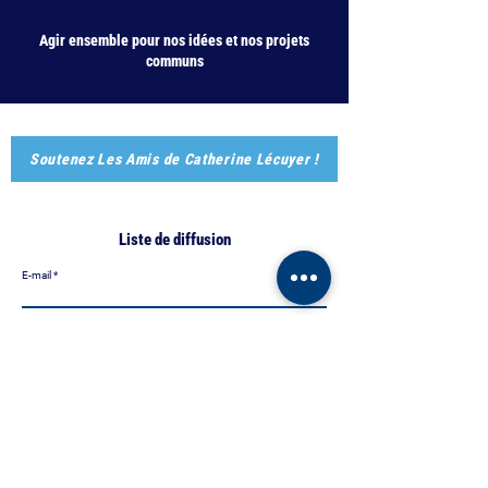
Agir ensemble pour nos idées et nos projets
communs
Soutenez Les Amis de Catherine Lécuyer !
Liste de diffusion
E-mail
> S'abonner
mairie08.paris.fr
catherinelecuyer75008@gmail.com
88 rue de Miromesnil - 75008