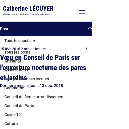
Catherine LÉCUYER
Maire du 8e arr. de Paris | Conseillère de Paris
Post
Tous les posts
15 févr. 2016
2 min de lecture
Tous les posts
Vœu en Conseil de Paris sur
Artisanat
l'ouverture nocturne des parcs
Associations
et jardins
Budget, finances locales
Dernière mise à jour :
13 déc. 2018
Commerce
Conseil du 8ème arrondissement
Conseil de Paris
Covid-19
Culture