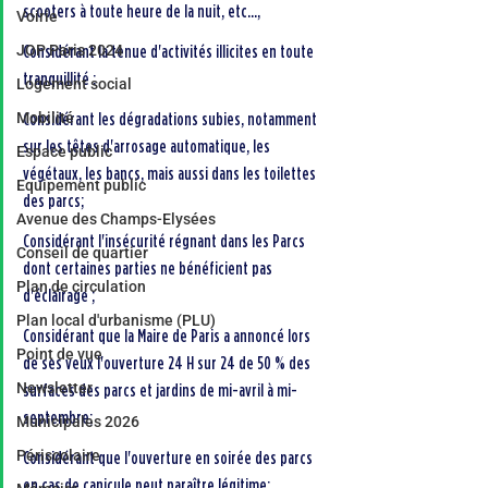
scooters à toute heure de la nuit, etc...,
Voirie
JOP Paris 2024
Considérant la tenue d'activités illicites en toute 
tranquillité :
Logement social
Mobilité
Considérant les dégradations subies, notamment 
sur les têtes d'arrosage automatique, les 
Espace public
végétaux, les bancs, mais aussi dans les toilettes 
Equipement public
des parcs;
Avenue des Champs-Elysées
Considérant l'insécurité régnant dans les Parcs 
Conseil de quartier
dont certaines parties ne bénéficient pas 
Plan de circulation
d'éclairage ;
Plan local d'urbanisme (PLU)
Considérant que la Maire de Paris a annoncé lors 
Point de vue
de ses veux l'ouverture 24 H sur 24 de 50 % des 
Newsletter
surfaces des parcs et jardins de mi-avril à mi-
septembre;
Municipales 2026
Périscolaire
Considérant que l'ouverture en soirée des parcs 
en cas de canicule peut paraître légitime;