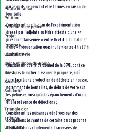
parce qu'ils ne peuvent être fermés en raison de 
Petite enfance
leur taille ;
Pétition
Considérant que le bilan de l'expérimentation 
Préfecture de police
dressé par l'adjointe au Maire atteste d'une << 
Projet
présence clairsemée » entre lh et 4 h du matin et 
Propreté
d'une « fréquentation quasi nulle » entre 4h et 7 h 
Qualité de vie
du matin >>;
Saint-Philippe-du-Roule
Considérant que le personnel de la DEVE, dont ce 
Santé
n'est pas le métier d'assurer la propreté, a dû 
faire face à une production de déchets en hausse, 
Sécurité
notamment de bouteilles, de débris de verre sur 
Solidarité
les pelouses ainsi qu'à des épanchements d'urine 
Sport
et à la présence de déjections ;
Triangle d'or
Considérant les nuisances générées par des 
Tribune
occupations bruyantes de certains parcs proches 
Urbanisme
des habitations (hurlements, traversées de 