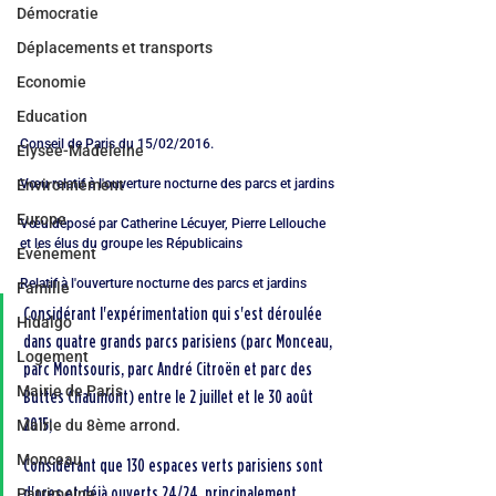
Démocratie
Déplacements et transports
Economie
Education
Conseil de Paris du 15/02/2016.
Elysée-Madeleine
Environnement
Vœu relatif à l'ouverture nocturne des parcs et jardins
Europe
Vœu déposé par Catherine Lécuyer, Pierre Lellouche 
et les élus du groupe les Républicains
Evénement
Relatif à l'ouverture nocturne des parcs et jardins
Famille
Considérant l'expérimentation qui s'est déroulée 
Hidalgo
dans quatre grands parcs parisiens (parc Monceau, 
Logement
parc Montsouris, parc André Citroën et parc des 
Mairie de Paris
Buttes Chaumont) entre le 2 juillet et le 30 août 
2015;
Mairie du 8ème arrond.
Monceau
Considérant que 130 espaces verts parisiens sont 
d'ores et déjà ouverts 24/24, principalement 
Patrimoine