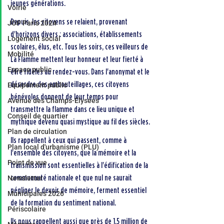
jeunes générations.
Voirie
Depuis, les citoyens se relaient, provenant 
JOP Paris 2024
d'horizons divers : associations, établissements 
Logement social
scolaires, élus, etc. Tous les soirs, ces veilleurs de 
Mobilité
La Flamme mettent leur honneur et leur fierté à 
Espace public
être fidèles au rendez-vous. Dans l'anonymat et le 
désordre des embouteillages, ces citoyens 
Equipement public
bénévoles donnent de leur temps pour 
Avenue des Champs-Elysées
transmettre la flamme dans ce lieu unique et 
Conseil de quartier
mythique devenu quasi mystique au fil des siècles.
Plan de circulation
Ils rappellent à ceux qui passent, comme à 
Plan local d'urbanisme (PLU)
l'ensemble des citoyens, que la mémoire et la 
Point de vue
transmission sont essentielles à l'édification de la 
communauté nationale et que nul ne saurait 
Newsletter
négliger le devoir de mémoire, ferment essentiel 
Municipales 2026
de la formation du sentiment national.
Périscolaire
Ils nous rappellent aussi que près de 1,5 million de 