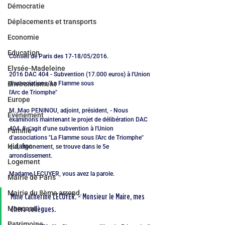
Démocratie
Déplacements et transports
Economie
Education
Conseil de Paris des 17-18/05/2016.
Elysée-Madeleine
2016 DAC 404 - Subvention (17.000 euros) à l'Union 
d'associations "La Flamme sous
Environnement
l'Arc de Triomphe"
Europe
M. Mao PENINOU, adjoint, président, - Nous 
Evénement
examinons maintenant le projet de délibération DAC 
404. Il s'agit d'une subvention à l'Union 
Famille
d'associations "La Flamme sous l'Arc de Triomphe" 
Hidalgo
qui, étonnement, se trouve dans le 5e 
arrondissement.
Logement
Madame LECUYER, vous avez la parole.
Mairie de Paris
Mairie du 8ème arrond.
Mme Catherine LECUYER. - Monsieur le Maire, mes 
Monceau
chers collègues.
Patrimoine