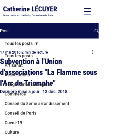
Catherine LÉCUYER
Maire du 8e arr. de Paris | Conseillère de Paris
Post
Tous les posts
17 mai 2016
2 min de lecture
Tous les posts
Subvention à l'Union
Artisanat
d'associations "La Flamme sous
Associations
l'Arc de Triomphe"
Budget, finances locales
Dernière mise à jour :
13 déc. 2018
Commerce
Conseil du 8ème arrondissement
Conseil de Paris
Covid-19
Culture