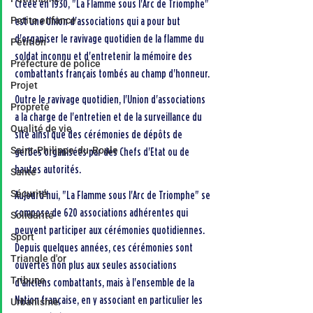
Créée en 1930, "La Flamme sous l'Arc de Triomphe" 
Petite enfance
est une Union d'associations qui a pour but 
d'organiser le ravivage quotidien de la flamme du 
Pétition
soldat inconnu et d'entretenir la mémoire des 
Préfecture de police
combattants français tombés au champ d'honneur.
Projet
Outre le ravivage quotidien, l'Union d'associations 
Propreté
a la charge de l'entretien et de la surveillance du 
Qualité de vie
site ainsi que des cérémonies de dépôts de 
Saint-Philippe-du-Roule
gerbes organisées par des Chefs d'Etat ou de 
hautes autorités.
Santé
Sécurité
Aujourd'hui, "La Flamme sous l'Arc de Triomphe" se 
compose de 620 associations adhérentes qui 
Solidarité
peuvent participer aux cérémonies quotidiennes. 
Sport
Depuis quelques années, ces cérémonies sont 
Triangle d'or
ouvertes non plus aux seules associations 
Tribune
d'anciens combattants, mais à l'ensemble de la 
Nation française, en y associant en particulier les 
Urbanisme