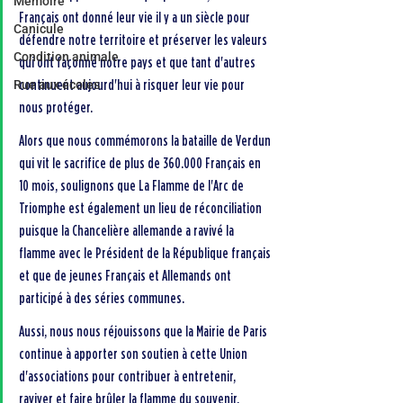
Mémoire
Français ont donné leur vie il y a un siècle pour 
Canicule
défendre notre territoire et préserver les valeurs 
Condition animale
qui ont façonné notre pays et que tant d'autres 
continuent aujourd'hui à risquer leur vie pour 
Rue aux écoles
nous protéger. 
Alors que nous commémorons la bataille de Verdun 
qui vit le sacrifice de plus de 360.000 Français en 
10 mois, soulignons que La Flamme de l'Arc de 
Triomphe est également un lieu de réconciliation 
puisque la Chancelière allemande a ravivé la 
flamme avec le Président de la République français 
et que de jeunes Français et Allemands ont 
participé à des séries communes.
Aussi, nous nous réjouissons que la Mairie de Paris 
continue à apporter son soutien à cette Union 
d'associations pour contribuer à entretenir, 
raviver et faire brûler la flamme du souvenir.