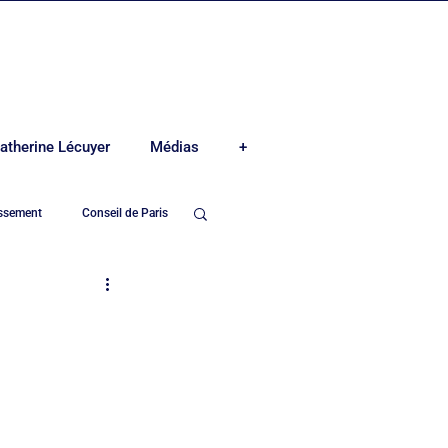
atherine Lécuyer
Médias
+
issement
Conseil de Paris
e-Madeleine
Mairie du 8ème arrond.