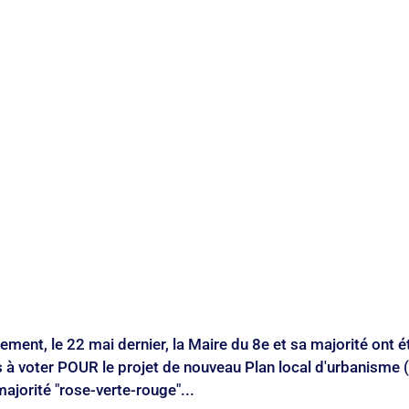
enfance
Pétition
Préfecture de police
Projet
Propreté
ement, le 22 mai dernier, la Maire du 8e et sa majorité ont ét
s à voter POUR le projet de nouveau Plan local d'urbanisme 
orité "rose-verte-rouge"... 