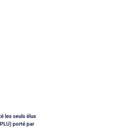
Qualité de vie
é les seuls élus 
(PLU) porté par 