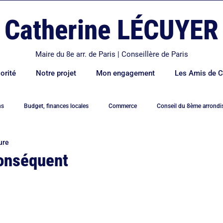
Catherine LÉCUYER
Maire du 8e arr. de Paris | Conseillère de Paris
orité
Notre projet
Mon engagement
Les Amis de C
ns
Budget, finances locales
Commerce
Conseil du 8ème arrond
ure
e
Déplacements et transports
Economie
Education
Elysé
conséquent
ement
Famille
Hidalgo
Logement
Mairie de Paris