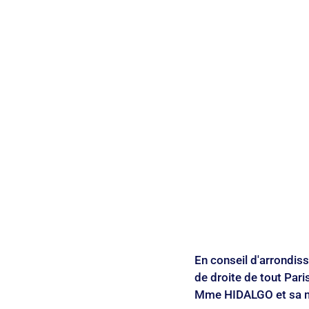
Monceau
Patrimoine
Petite 
Saint-Philippe-du-Roule
En conseil d'arrondiss
de droite de tout Pari
Mme HIDALGO et sa maj