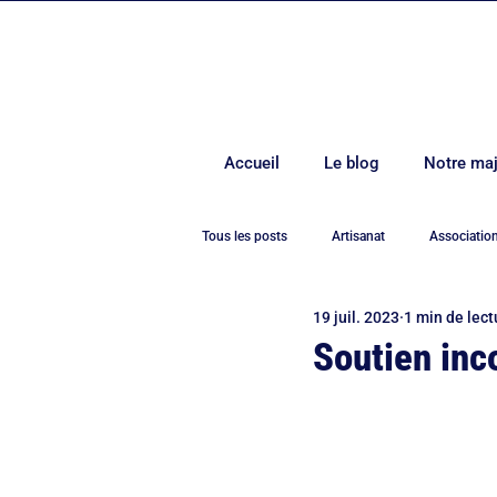
Accueil
Le blog
Notre maj
Tous les posts
Artisanat
Associatio
19 juil. 2023
1 min de lect
Covid-19
Culture
Démocrati
Soutien in
Environnement
Europe
Evén