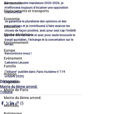
Démocratie
Au cours de cette mandature 2020-2026, je 
m’efforcerai toujours d’incarner une opposition 
Déplacements et transports
constructive. 
Economie
Je garantirai le pluralisme des opinions et des 
propositions et je contribuerai à faire avancer les 
Education
choses de façon positive, avec pour seul cap l’intérêt 
Elysée-Madeleine
général des habitants et avec pour seule boussole le 
travail quotidien, l’échange et la concertation sur le 
Environnement
terrain. 
Europe
Rencontrons-nous ! 
Evénement
Catherine Lécuyer
Famille
("tribune" publiée dans 
Paris Huitième
 n°119 
Hidalgo
octobre 2020)
Démocratie
Logement
Mairie du 8ème arrond.
Mairie de Paris
Tribune
Mairie du 8ème arrond.
Monceau
Patrimoine