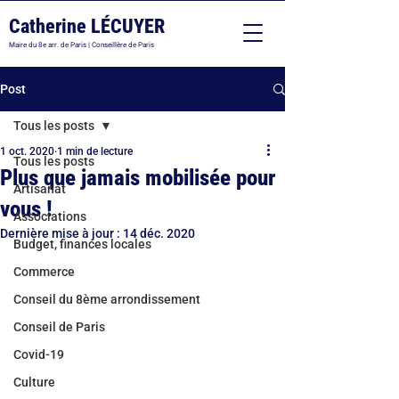
Catherine LÉCUYER
Maire du 8e arr. de Paris | Conseillère de Paris
Post
Tous les posts
1 oct. 2020
1 min de lecture
Tous les posts
Plus que jamais mobilisée pour
Artisanat
vous !
Associations
Dernière mise à jour :
14 déc. 2020
Budget, finances locales
Commerce
Conseil du 8ème arrondissement
Conseil de Paris
Covid-19
Culture