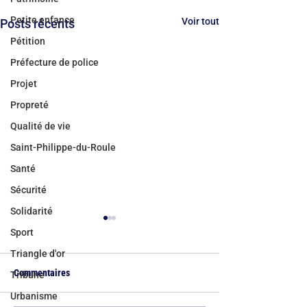
Petite enfance
Voir tout
Posts récents
Pétition
Préfecture de police
Projet
Propreté
Qualité de vie
Saint-Philippe-du-Roule
Santé
Sécurité
Solidarité
Sport
Triangle d'or
Commentaires
Tribune
Urbanisme