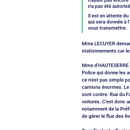
n'ayant pas encore 
n'a pas été autorisé
Il est en attente d
qui sera donnée à l
vous transmettre.
Mme LECUYER demande
stationnements car le
Mme d'HAUTESERRE expl
Police qui donne les a
ce n'est pas simple po
camions énormes. Le p
sont contre. Rue du F
voitures. C'est donc u
notamment de la Préfec
de gérer le flux des li