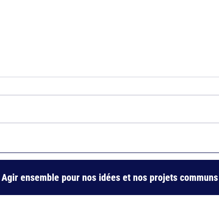
100 jours d’action pour le 8e : le
Bicen
temps des preuves
l’Eur
méta
Agir ensemble pour nos idées et nos projets communs