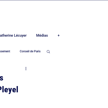
atherine Lécuyer
Médias
+
issement
Conseil de Paris
e-Madeleine
s
Pleyel
Mairie du 8ème arrond.