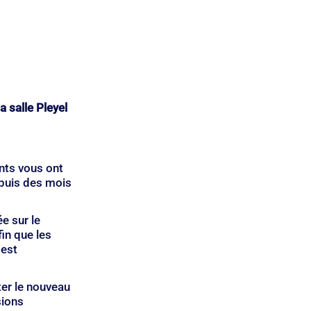
 salle Pleyel
nts vous ont 
epuis des mois 
e sur le 
in que les 
 est 
er le nouveau 
sions 