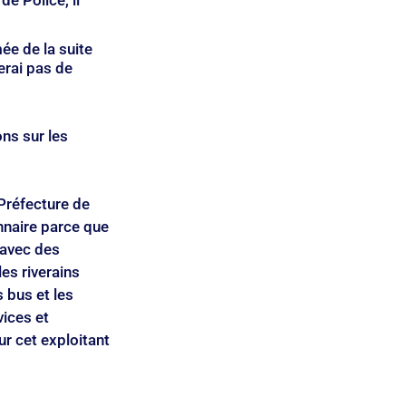
e Police, il 
ée de la suite 
erai pas de 
s sur les
Préfecture de 
nnaire parce que 
 avec des 
s riverains 
 bus et les 
vices et 
r cet exploitant 