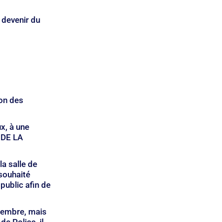
devenir du 
on des 
x, à une 
 DE LA 
la salle de 
souhaité 
public afin de 
ptembre, mais 