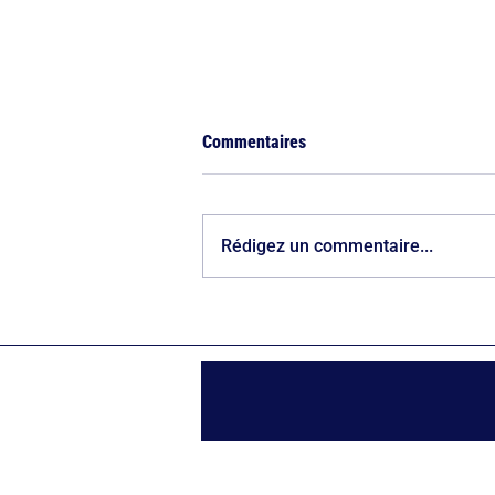
Commentaires
Rédigez un commentaire...
Le retour du marché de Noël sur
les Champs-Élysées, une
victoire du bon sens