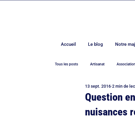
Accueil
Le blog
Notre maj
Tous les posts
Artisanat
Associatio
13 sept. 2016
2 min de le
Covid-19
Culture
Démocrati
Question en
nuisances ré
Environnement
Europe
Evén