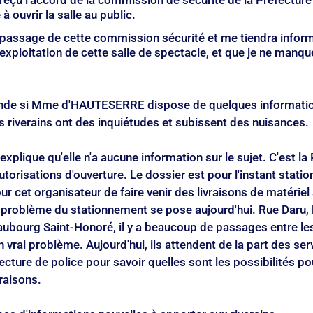
reçu l'accord de la commission de sécurité de la Préfecture d
 à ouvrir la salle au public.
u passage de cette commission sécurité et me tiendra inform
'exploitation de cette salle de spectacle, et que je ne manqu
 si Mme d'HAUTESERRE dispose de quelques information
s riverains ont des inquiétudes et subissent des nuisances.
ique qu'elle n'a aucune information sur le sujet. C'est la 
utorisations d'ouverture. Le dossier est pour l'instant statio
ur cet organisateur de faire venir des livraisons de matériel
roblème du stationnement se pose aujourd'hui. Rue Daru, le
aubourg Saint-Honoré, il y a beaucoup de passages entre les
n vrai problème. Aujourd'hui, ils attendent de la part des ser
ture de police pour savoir quelles sont les possibilités pou
vraisons.