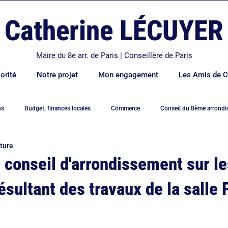
Catherine LÉCUYER
Maire du 8e arr. de Paris | Conseillère de Paris
orité
Notre projet
Mon engagement
Les Amis de C
ns
Budget, finances locales
Commerce
Conseil du 8ème arrond
cture
e
Déplacements et transports
Economie
Education
Elysé
 conseil d'arrondissement sur le
sultant des travaux de la salle 
ement
Famille
Hidalgo
Logement
Mairie de Paris