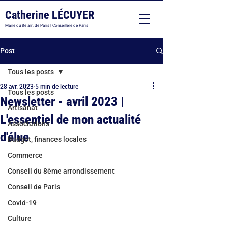
Catherine LÉCUYER
Maire du 8e arr. de Paris | Conseillère de Paris
Post
Tous les posts
28 avr. 2023
5 min de lecture
Tous les posts
Newsletter - avril 2023 |
Artisanat
L'essentiel de mon actualité
Associations
d'élue
Budget, finances locales
Commerce
Conseil du 8ème arrondissement
Conseil de Paris
Covid-19
Culture