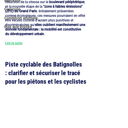
Mémoire
réduction de la vitesse sur le 
boulevard périphérique
, 
et la nouvelle étape de la 
"zone à faibles émissions" 
Canicule
(ZFE) du Grand Paris
. Initialement présentées 
comme écologiques, ces mesures pourraient en effet 
Condition animale
être vécues comme d'autant plus punitives et 
discriminatoires qu'
elles oublient manifestement une 
Rue aux écoles
donnée fondamentale : la mobilité est constitutive 
du développement urbain
.
Lire la suite
Piste cyclable des Batignolles 
: clarifier et sécuriser le tracé 
pour les piétons et les cyclistes