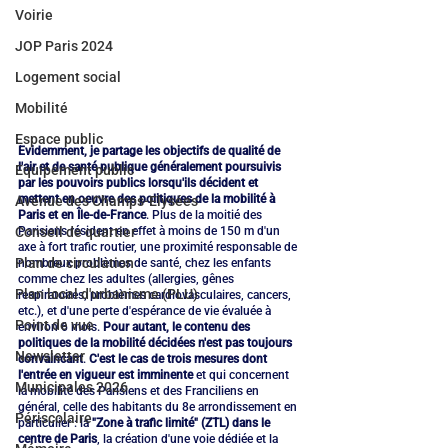
Voirie
JOP Paris 2024
Logement social
Mobilité
Espace public
Evidemment, je partage les objectifs de qualité de 
l'air et de santé publique généralement poursuivis 
Equipement public
par les pouvoirs publics lorsqu'ils décident et 
mettent en oeuvre des politiques de la mobilité à 
Avenue des Champs-Elysées
Paris et en Île-de-France
. Plus de la moitié des 
Parisiens résident en effet à moins de 150 m d'un 
Conseil de quartier
axe à fort trafic routier, une proximité responsable de 
Plan de circulation
nombreux problèmes de santé, chez les enfants 
comme chez les adultes (allergies, gênes 
Plan local d'urbanisme (PLU)
respiratoires, problèmes cardiovasculaires, cancers, 
etc.), et d'une perte d'espérance de vie évaluée à 
Point de vue
environ 6 mois. 
Pour autant, le contenu des 
politiques de la mobilité décidées n'est pas toujours 
Newsletter
convaincant
. 
C'est le cas de trois mesures dont 
l'entrée en vigueur est imminente
 et qui concernent 
Municipales 2026
la mobilité des Parisiens et des Franciliens en 
général, celle des habitants du 8e arrondissement en 
Périscolaire
particulier : la 
"Zone à trafic limité" (ZTL) dans le 
centre de Paris
, la création d'une voie dédiée et la 