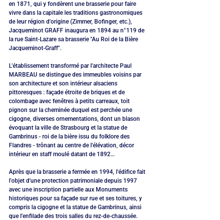
en 1871, qui y fondèrent une brasserie pour faire 
vivre dans la capitale les traditions gastronomiques 
de leur région d'origine (Zimmer, Bofinger, etc.), 
Jacqueminot GRAFF inaugura en 1894 au n°119 de 
la rue Saint-Lazare sa brasserie "Au Roi de la Bière 
Jacqueminot-Graff".
L'établissement transformé par l'architecte Paul 
MARBEAU se distingue des immeubles voisins par 
son architecture et son intérieur alsaciens 
pittoresques : façade étroite de briques et de 
colombage avec fenêtres à petits carreaux, toit 
pignon sur la cheminée duquel est perchée une 
cigogne, diverses ornementations, dont un blason 
évoquant la ville de Strasbourg et la statue de 
Gambrinus - roi de la bière issu du folklore des 
Flandres - trônant au centre de l'élévation, décor 
intérieur en staff moulé datant de 1892…
Après que la brasserie a fermée en 1994, l'édifice fait 
l'objet d'une protection patrimoniale depuis 1997 
avec une inscription partielle aux Monuments 
historiques pour sa façade sur rue et ses toitures, y 
compris la cigogne et la statue de Gambrinus, ainsi 
que l'enfilade des trois salles du rez-de-chaussée.