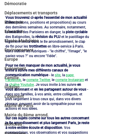
Démocratie
Déplacements et transports
Vous trouverez ci-après l'essentiel de mon actualité 
Economie
d'élue
 (actions, positions et propositions) au cours 
des dernières semaines. Au sommaire, notamment, 
Education
la 
mobilité
 des Parisiens en danger, la 
piste cyclable
des Batignolles, la 
révision du PLU
 et le pastillage du 
Elysée-Madeleine
logement social dans le 8e arrondissement, le clap 
de fin pour les 
trottinettes
 en libre-service à Paris. 
Environnement
Sans oublier les rubriques - "le chiffre", "l'image", "le 
saviez-vous ?" ou encore "l'idée".
Europe
Pour ne rien manquer de mon actualité, je vous 
Evénement
invite à suivre mes différents canaux de 
communication numérique
 - le 
site
, la 
page 
Famille
Facebook
, le 
compte Twitter
, le 
compte Instagram
 et 
la 
chaîne Youtube
. Je vous invite à les suivre 
en 
Hidalgo
vous abonnant 
et 
en les partageant autour de vous
 - 
dans vos familles, à vos amis, entre collègues, et 
Logement
plus largement à tous ceux qui, dans vos divers 
réseaux, peuvent avoir de la sympathie pour nos 
Mairie de Paris
actions et nos idées.
Mairie du 8ème arrond.
Sur ces sujets comme sur tous les autres concernant 
le 8e arrondissement et plus largement Paris, je reste 
Monceau
à votre entière écoute et disposition
. Vos 
commentaires, vos observations et vos suggestions 
Patrimoine