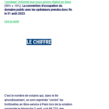
"sondage" informel que nous avions réalisé en ligne
(90% v. 10%). 
La convention d'occupation du 
domaine public avec les opérateurs prendra donc fin 
le 31 août 2023
.
Lire la suite
LE CHIFFRE
C'est le nombre de votants qui, dans le 8e 
arrondissement, se sont exprimés "contre" les 
trottinettes en libre-service à Paris lors de la votation 
organisée le dimanche 2 avril, soit 88,72% des 