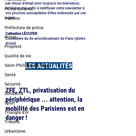
par retour d'email sont toujours les bienvenus. 
N'hésitez pas enfin à rediffuser cette newsletter à 
Petite enfance
vos proches susceptibles d'être intéressés par ces 
sujets.
Pétition
Préfecture de police
Catherine LÉCUYER 
Projet
Conseillère du 8e arrondissement de Paris (divers 
droite)
Propreté
Qualité de vie
LES ACTUALITÉS
Saint-Philippe-du-Roule
Santé
Sécurité
ZFE, ZTL, privatisation du 
Solidarité
périphérique ... attention, la 
Sport
mobilité des Parisiens est en 
Triangle d'or
danger !
Tribune
Urbanisme