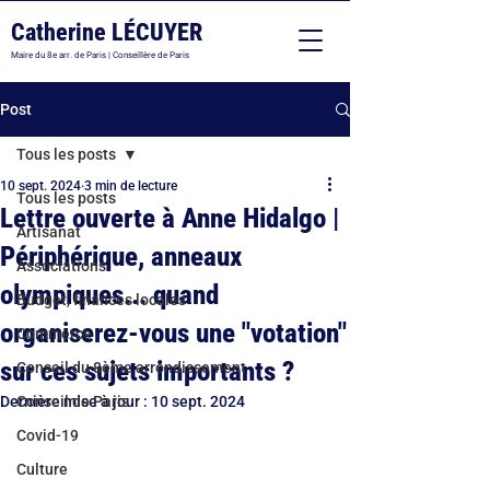
Catherine LÉCUYER
Maire du 8e arr. de Paris | Conseillère de Paris
Post
Tous les posts
10 sept. 2024
3 min de lecture
Tous les posts
Lettre ouverte à Anne Hidalgo |
Artisanat
Périphérique, anneaux
Associations
olympiques... quand
Budget, finances locales
organiserez-vous une "votation"
Commerce
sur ces sujets importants ?
Conseil du 8ème arrondissement
Dernière mise à jour :
Conseil de Paris
10 sept. 2024
Covid-19
Culture