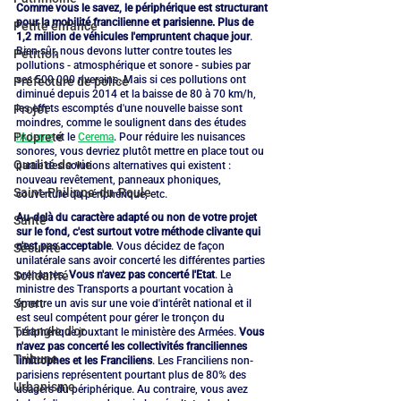
Comme vous le savez, le périphérique est structurant 
pour la mobilité francilienne et parisienne. Plus de 
Petite enfance
1,2 million de véhicules l'empruntent chaque jour
. 
Bien sûr, nous devons lutter contre toutes les 
Pétition
pollutions - atmosphérique et sonore - subies par 
ses 500 000 riverains. Mais si ces pollutions ont 
Préfecture de police
diminué depuis 2014 et la baisse de 80 à 70 km/h, 
les effets escomptés d'une nouvelle baisse sont 
Projet
moindres, comme le soulignent dans des études 
Propreté
l'Ademe
 et le 
Cerema
. Pour réduire les nuisances 
sonores, vous devriez plutôt mettre en place tout ou 
Qualité de vie
partie des solutions alternatives qui existent : 
nouveau revêtement, panneaux phoniques, 
Saint-Philippe-du-Roule
couverture du périphérique, etc.
Au-delà du caractère adapté ou non de votre projet 
Santé
sur le fond, c'est surtout votre méthode clivante qui 
n'est pas acceptable
. Vous décidez de façon 
Sécurité
unilatérale sans avoir concerté les différentes parties 
prenantes. 
Vous n'avez pas concerté l'Etat
. Le 
Solidarité
ministre des Transports a pourtant vocation à 
Sport
émettre un avis sur une voie d'intérêt national et il 
est seul compétent pour gérer le tronçon du 
Triangle d'or
périphérique jouxtant le ministère des Armées. 
Vous 
n'avez pas concerté les collectivités franciliennes 
Tribune
limitrophes et les Franciliens
. Les Franciliens non-
parisiens représentent pourtant plus de 80% des 
Urbanisme
usagers du périphérique. Au contraire, vous avez 