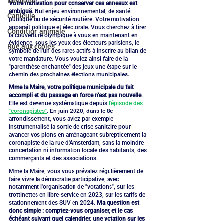
Mémoire
Votre motivation pour conserver ces anneaux est 
ambiguë
. Nul enjeu environnemental, de santé 
Canicule
publique ou de sécurité routière. Votre motivation 
apparaît politique et électorale. Vous cherchez à tirer 
Condition animale
la couverture olympique à vous en maintenant en 
évidence, sous les yeux des électeurs parisiens, le 
Rue aux écoles
symbole de l'un des rares actifs à inscrire au bilan de 
votre mandature. Vous voulez ainsi faire de la 
"parenthèse enchantée" des jeux une étape sur le 
chemin des prochaines élections municipales.
Mme la Maire, votre politique municipale du fait 
accompli et du passage en force n'est pas nouvelle
. 
Elle est devenue systématique depuis 
l'épisode des 
"coronapistes"
. En juin 2020, dans le 8e 
arrondissement, vous aviez par exemple 
instrumentalisé la sortie de crise sanitaire pour 
avancer vos pions en aménageant subrepticement la 
coronapiste de la rue d'Amsterdam, sans la moindre 
concertation ni information locale des habitants, des 
commerçants et des associations.
Mme la Maire, vous vous prévalez régulièrement de 
faire vivre la démocratie participative, avec 
notamment l'organisation de "votations", sur les 
trottinettes en libre-service en 2023, sur les tarifs de 
stationnement des SUV en 2024. 
Ma question est 
donc simple : comptez-vous organiser, et le cas 
échéant suivant quel calendrier, une votation sur les 