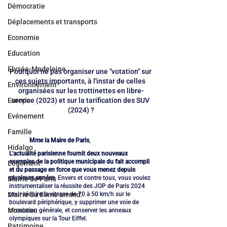
Démocratie
Déplacements et transports
Economie
Education
Elysée-Madeleine
Pourquoi ne pas organiser une "votation" sur 
ces sujets importants, à l'instar de celles 
Environnement
organisées sur les trottinettes en libre-
service (2023) et sur la tarification des SUV 
Europe
(2024) ?
Evénement
Famille
Mme la Maire de Paris
,
Hidalgo
L'actualité parisienne fournit deux nouveaux 
exemples de la politique municipale du fait accompli 
Logement
et du passage en force que vous menez depuis 
plusieurs années
. Envers et contre tous, vous voulez 
Mairie de Paris
instrumentaliser la réussite des JOP de Paris 2024 
pour réduire la vitesse de 70 à 50 km/h sur le 
Mairie du 8ème arrond.
boulevard périphérique, y supprimer une voie de 
Monceau
circulation générale, et conserver les anneaux 
olympiques sur la Tour Eiffel.
Patrimoine