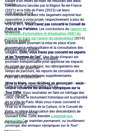
balayé d'un revers de main les résultats des deux 
Voirie
consultations lancées par la Région Île-de-France 
(2021) et la Ville de Paris (2023) car leurs 
JOP Paris 2024
contributeurs avaient très largement exprimé leur 
opposition à votre projet, respectivement à plus de 
Logement social
90% et 80%. 
Vous n'avez pas concerté le Conseil de 
Paris et les Parisiens
. Les conclusions du 
rapport de 
Mobilité
la Mission d'information et d'évaluation (MIE) du 
Conseil de Paris sur l'avenir du périphérique
 (2019) 
Espace public
préconisaient pourtant la mise en place d'une 
gouvernance métropolitaine et la consultation des 
Equipement public
usagers. 
Enfin, vous n'avez pas concerté les experts 
et les "hommes de l'art"
. Une étude d'impact est 
Avenue des Champs-Elysées
pourtant indispensable pour apprécier les impacts 
du projet sur la pollution, les rallongements des 
Conseil de quartier
temps de parcours, les reports de circulation et les 
éventuels embouteillages supplémentaires.
Plan de circulation
Mme la Maire, vous récidivez en annonçant - seule - 
Plan local d'urbanisme (PLU)
vouloir conserver les anneaux olympiques sur la 
Tour Eiffel
. Vous souhaitez en faire un héritage des 
Point de vue
Jeux. Certes, le monument historique est la propriété 
de la Ville de Paris. Mais vous n'avez concerté ni 
Newsletter
l'État ou le ministère de la Culture, ni le Conseil de 
Paris, ni même l'Association des descendants de 
Municipales 2026
Gustave Eiffel. Cette dernière 
a exprimé son 
opposition
 "
au maintien permanent, ou inutilement 
Périscolaire
prolongé, des anneaux olympiques sur la Tour
".